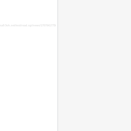
9.5ch.net/test/read.cgi/news/1707041775/