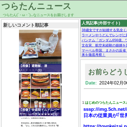
つらたんニュース
つらたん(´・ω・`)...なニュースをお届けします
人気記事(外部サイト)
新しいコメント順記事
38歳女ですが結婚する気全く
ラーメンやうどんでレンゲに
バンナム「ガンダム656億、ワ
文在寅、航空未経験の娘婿を
マーベル帝国、まさかの反省
来を徹底考察！
【モー娘。石田亜佑美】ファ
【画像あり】Facebookとか
【画像】避難飯、凄
お前らどう
い・・・・・(1)
Date:
2024年02月0
Powered by livedoor 相互RSS
1:
はじめのつらたんニュース
sssp://img.5ch.net
【画像】全盛期ドムドムバー
ガー、レベチｗｗｗｗｗ(1)
日本の従業員が｢世
https://toyokeizai.n