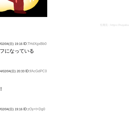
引用元：https://hayabusa
ID:
THdXgxBb0
/02/04(日) 19:16
フになっている
ID:
f/AcGdPC0
4/02/04(日) 20:33
！
ID:
zOy+t+Dg0
/02/04(日) 19:16