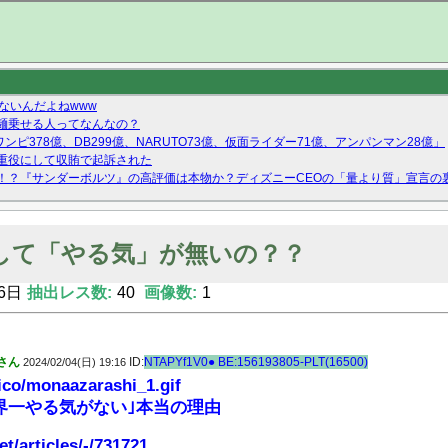
ないんだよねwww
麺乗せる人ってなんなの？
ンピ378億、DB299億、NARUTO73億、仮面ライダー71億、アンパンマン28億」
重役にして収賄で起訴された
！？『サンダーボルツ』の高評価は本物か？ディズニーCEOの「量より質」宣言の
ーストテイク出演も新規獲得ならず？北川莉央が1位に
Twitterで拾ったエロ画像貼ってくよ
して「やる気」が無いの？？
6日
抽出レス数:
40
画像数:
1
さん
ID:
NTAPYf1V0● BE:156193805-PLT(16500)
2024/02/04(日) 19:16
/ico/monaazarashi_1.gif
界一やる気がない｣本当の理由
et/articles/-/731721