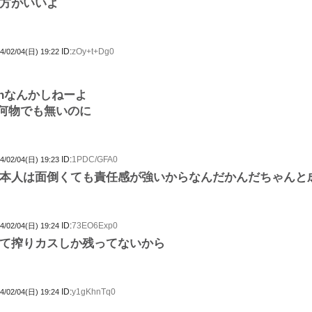
方がいいよ
ID:
zOy+t+Dg0
4/02/04(日) 19:22
hなんかしねーよ
何物でも無いのに
ID:
1PDC/GFA0
4/02/04(日) 19:23
本人は面倒くても責任感が強いからなんだかんだちゃんと
ID:
73EO6Exp0
4/02/04(日) 19:24
て搾りカスしか残ってないから
ID:
y1gKhnTq0
4/02/04(日) 19:24