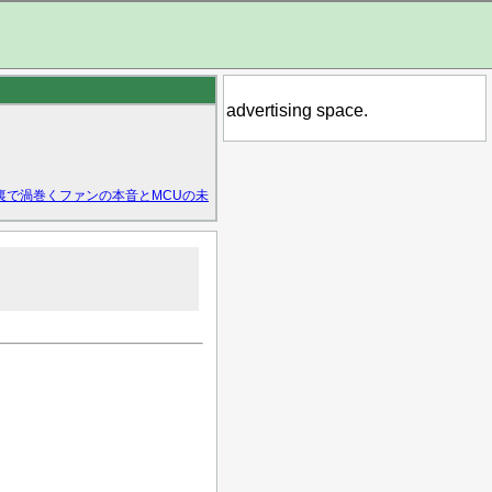
advertising space.
裏で渦巻くファンの本音とMCUの未