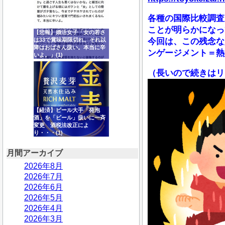
各種の国際比較調査
ことが明らかになっ
【悲報】婚活女子「女の若さ
は33で賞味期限切れ。それ以
今回は、この残念な
降はおばさん扱い。本当に辛
ンゲージメント＝熱
いよ。」(1)
（長いので続きはリ
【経済】ビール大手「発泡
酒」を「ビール」扱いに一斉
変更 酒税法改正によ
り・・・(1)
月間アーカイブ
2026年8月
2026年7月
2026年6月
2026年5月
2026年4月
2026年3月