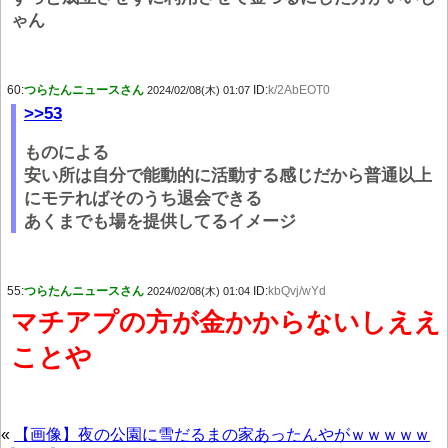
ゃん
60:
つらたんニュースさん
ID:
k/2AbEOT0
2024/02/08(木) 01:07
>>53
ものによる
安い所は自分で能動的に活動する感じだから普通以上
にモテればそのうち退会できる
あくまでも場を提供してるイメージ
55:
つらたんニュースさん
ID:
kbQvj/wYd
2024/02/08(木) 01:04
マチアプの方が金かからないしええ
ことや
«
【画像】夜の公園に雪だるまの家あったんやがｗｗｗｗｗ