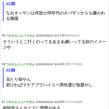
>>35
なおオッサンは何故か同年代のオバサンからも嫌われ
る模様
36:
つらたんニュースさん
ID:
WcKXiriSa
2024/02/08(木) 00:57
そういうとこ行くのってまあまあ歳いってる奴のイメー
ジや
39:
つらたんニュースさん
ID:
QRCP7cNh0
2024/02/08(木) 00:58
>>36
当たり前やん
若ければマチアプでハイスペ男性選び放題やし
41:
つらたんニュースさん
ID:
oSYUKOg90
2024/02/08(木) 00:59
相談所さんサイドに問題がある