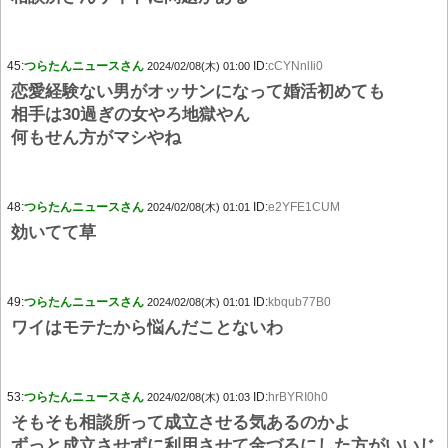
45:
つらたんニュースさん
ID:
cCYNnlIi0
2024/02/08(木) 01:00
恋愛経験ない男がオッサンになって婚活初めても
相手は30過ぎの女やろ地獄やん
何もせん方がマシやね
48:
つらたんニュースさん
ID:
e2YFE1CUM
2024/02/08(木) 01:01
効いてて草
49:
つらたんニュースさん
ID:
kbqub77B0
2024/02/08(木) 01:01
ワイはモテたから悩んだことないわ
53:
つらたんニュースさん
ID:
hrBYRI0h0
2024/02/08(木) 01:03
そもそも相談所って成立させる気あるのかよ
ずっと成立させずに利用させて金づるにした方がいいじ