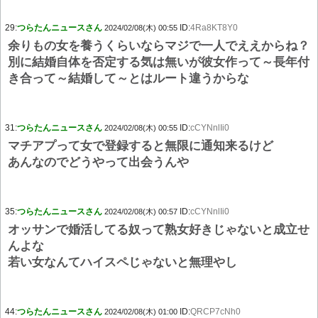
29:
つらたんニュースさん
ID:
4Ra8KT8Y0
2024/02/08(木) 00:55
余りもの女を養うくらいならマジで一人でええからね？
別に結婚自体を否定する気は無いが彼女作って～長年付
き合って～結婚して～とはルート違うからな
31:
つらたんニュースさん
ID:
cCYNnlIi0
2024/02/08(木) 00:55
マチアプって女で登録すると無限に通知来るけど
あんなのでどうやって出会うんや
35:
つらたんニュースさん
ID:
cCYNnlIi0
2024/02/08(木) 00:57
オッサンで婚活してる奴って熟女好きじゃないと成立せ
んよな
若い女なんてハイスペじゃないと無理やし
44:
つらたんニュースさん
ID:
QRCP7cNh0
2024/02/08(木) 01:00