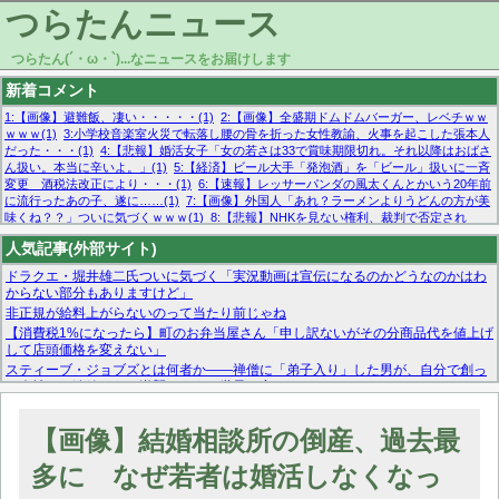
つらたんニュース
つらたん(´・ω・`)...なニュースをお届けします
新着コメント
1:【画像】避難飯、凄い・・・・・(1)
2:【画像】全盛期ドムドムバーガー、レベチｗｗ
ｗｗｗ(1)
3:小学校音楽室火災で転落し腰の骨を折った女性教諭、火事を起こした張本人
だった・・・(1)
4:【悲報】婚活女子「女の若さは33で賞味期限切れ。それ以降はおばさ
ん扱い。本当に辛いよ。」(1)
5:【経済】ビール大手「発泡酒」を「ビール」扱いに一斉
変更 酒税法改正により・・・(1)
6:【速報】レッサーパンダの風太くんとかいう20年前
に流行ったあの子、遂に……(1)
7:【画像】外国人「あれ？ラーメンよりうどんの方が美
味くね？？」ついに気づくｗｗｗ(1)
8:【悲報】NHKを見ない権利、裁判で否定され
る・・・(1)
9:欧州委員長「原発縮小は間違いでした」(1)
10:【悲報】日本企業の人手不
人気記事(外部サイト)
足、限界突破 52%「正社員も足りてません…」(1)
ドラクエ・堀井雄二氏ついに気づく「実況動画は宣伝になるのかどうなのかはわ
からない部分もありますけど」
非正規が給料上がらないのって当たり前じゃね
【消費税1%になったら】町のお弁当屋さん「申し訳ないがその分商品代を値上げ
して店頭価格を変えない」
スティーブ・ジョブズとは何者か——禅僧に「弟子入り」した男が、自分で創っ
た会社から追放され、逆襲のように世界を変えるまで
マーベル帝国、まさかの反省！？『サンダーボルツ』の高評価は本物か？ディズ
ニーCEOの「量より質」宣言の裏で渦巻くファンの本音とMCUの未来を徹底考
【画像】結婚相談所の倒産、過去最
察！
【モー娘。石田亜佑美】ファーストテイク出演も新規獲得ならず？北川莉央が1
多に なぜ若者は婚活しなくなっ
位に
【画像あり】FacebookとかTwitterで拾ったエロ画像貼ってくよ