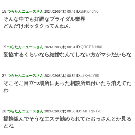
18:
つらたんニュースさん
ID:
B/Kt0nqN0
2024/02/08(木) 00:48
そんな中でも好調なブライダル業界
どんだけボッタクってんねん
19:
つらたんニュースさん
ID:
QRCP7cNh0
2024/02/08(木) 00:51
妥協するくらいなら結婚なんてしない方がマシだからな
27:
つらたんニュースさん
ID:
c7KykJY60
2024/02/08(木) 00:54
そこそこ目立つ場所にあった相談所気付いたら消えてた
わ
28:
つらたんニュースさん
ID:
FMHTgNTx0
2024/02/08(木) 00:55
提携組んでそうなエステ勧められてたおっさんとか見る
とね