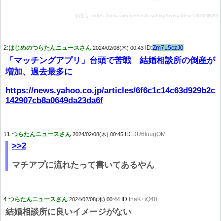
引用元：https://nova.5ch.net/test/read.cgi/livegalileo/1707320620/
2:
はじめのつらたんニュースさん
ID:
Zm7L5czJ0
2024/02/08(木) 00:43
「マッチングアプリ」台頭で苦戦 結婚相談所の倒産が
増加、過去最多に
https://news.yahoo.co.jp/articles/6f6c1c14c63d929b2c
142907cb8a0649da23da6f
11:
つらたんニュースさん
ID:
DU6IuugOM
2024/02/08(木) 00:45
>>2
マチアプに流れたって書いてあるやん
4:
つらたんニュースさん
ID:
tnaK+iQ40
2024/02/08(木) 00:44
結婚相談所に良いイメージがない