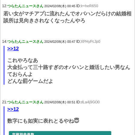
12:
つらたんニュースさん
ID:
Ir+heR650
2024/02/08(木) 00:45
若い女がマチアプに流れたんでオバハンだらけの結婚相
談所は見向きされなくなったんやろ
14:
つらたんニュースさん
ID:
XPHyPcJp0
2024/02/08(木) 00:47
>>12
これやろなあ
大金払って三十路すぎのオバハンと婚活したい男なん
ておらんよ
どんな罰ゲームだよ
21:
つらたんニュースさん
ID:
dLa4j9GO0
2024/02/08(木) 00:51
>>12
数字にも如実に表れとるやね😇