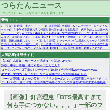
つらたんニュース
つらたん(´・ω・`)...なニュースをお届けします
新着コメント
1:【画像】避難飯、凄い・・・・・(1)
2:【画像】全盛期ドムドムバーガー、レベチｗｗ
ｗｗｗ(1)
3:小学校音楽室火災で転落し腰の骨を折った女性教諭、火事を起こした張本人
だった・・・(1)
4:【悲報】婚活女子「女の若さは33で賞味期限切れ。それ以降はおばさ
ん扱い。本当に辛いよ。」(1)
5:【経済】ビール大手「発泡酒」を「ビール」扱いに一斉
変更 酒税法改正により・・・(1)
6:【速報】レッサーパンダの風太くんとかいう20年前
に流行ったあの子、遂に……(1)
7:【画像】外国人「あれ？ラーメンよりうどんの方が美
味くね？？」ついに気づくｗｗｗ(1)
8:【悲報】NHKを見ない権利、裁判で否定され
る・・・(1)
9:欧州委員長「原発縮小は間違いでした」(1)
10:【悲報】日本企業の人手不
人気記事(外部サイト)
足、限界突破 52%「正社員も足りてません…」(1)
【悲報】非正規、ボーナスや退職金一切認められない
冷やし中華と冷麺一緒にするやつなんなん？
ロックスター、GTA6のトレーラーをNetflixで先行公開wwwwwwwwwww
毛沢東、党内の「自己批判」を密告合戦に変えて幹部を黙らせる
マーベル帝国、まさかの反省！？『サンダーボルツ』の高評価は本物か？ディズ
ニーCEOの「量より質」宣言の裏で渦巻くファンの本音とMCUの未来を徹底考
察！
【モー娘。石田亜佑美】ファーストテイク出演も新規獲得ならず？北川莉央が1
位に
【画像】釘宮理恵「BTS最高すぎて
【画像あり】FacebookとかTwitterで拾ったエロ画像貼ってくよ
何も手につかない。。。」一部のフ