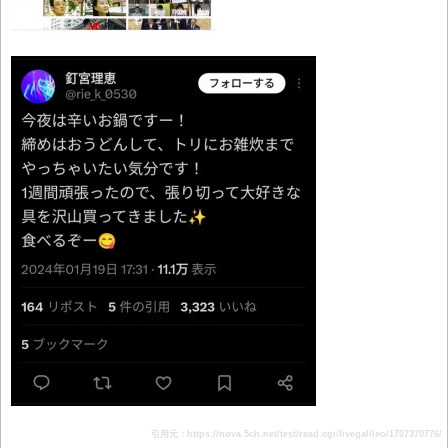
引用元：https://nova.5ch.net/test/read.cgi/livegalileo/1707370776/