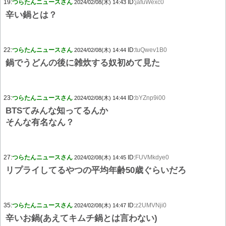
19:
つらたんニュースさん
ID:
jafuWexc0
2024/02/08(木) 14:43
辛い鍋とは？
22:
つらたんニュースさん
ID:
tuQwev1B0
2024/02/08(木) 14:44
鍋でうどんの後に雑炊する奴初めて見た
23:
つらたんニュースさん
ID:
bYZnp9i00
2024/02/08(木) 14:44
BTSてみんな知ってるんか
そんな有名なん？
27:
つらたんニュースさん
ID:
FUVMkdye0
2024/02/08(木) 14:45
リプライしてるやつの平均年齢50歳ぐらいだろ
35:
つらたんニュースさん
ID:
z2UMVNji0
2024/02/08(木) 14:47
辛いお鍋(あえてキムチ鍋とは言わない)