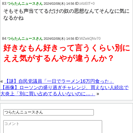
83:
つらたんニュースさん
ID:
olIzEtT+0
2024/02/08(木) 14:56
そもそも声当ててるだけの奴の思想なんてそんなに気に
なるかね
84:
つらたんニュースさん
ID:
WZwkQNv70
2024/02/08(木) 14:56
好きなもん好きって言うくらい別に
ええ気がするんやが違うんか？
«
【謎】自民党議員「一日でラーメン16万円食った」
【画像】ローソンの盛り過ぎチャレンジ、買えない人続出で
大炎上「別に買い占めてる人いないのに…」
»