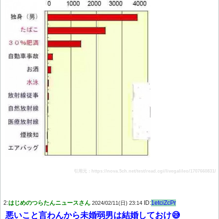
引用元：https://nova.5ch.net/test/read.cgi/livegalileo/1707660831/
2:
はじめのつらたんニュースさん
ID:
1etciZcPr
2024/02/11(日) 23:14
悪いこと言わんから未婚弱男は結婚しておけ😅