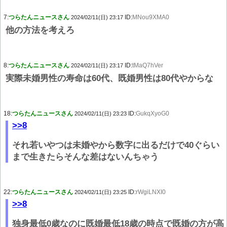
7:
つらたんニュースさん
ID:
MNou9XMA0
2024/02/11(日) 23:17
他の方法を考えろ
8:
つらたんニュースさん
ID:
tMaQ7hVer
2024/02/11(日) 23:17
実際未婚男性の寿命は60代、既婚男性は80代やからな
18:
つらたんニュースさん
ID:
GukqXyoG0
2024/02/11(日) 23:23
>>8
それ若いやつは未婚やから数字に出るだけで40ぐらい
まで生きたらそんな差はないんちゃう
22:
つらたんニュースさん
ID:
rWgiLNXI0
2024/02/11(日) 23:25
>>8
独身最低0歳なのに既婚最低18歳の時点で既婚の方が高