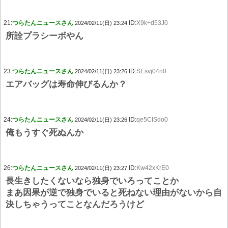
21:
つらたんニュースさん
ID:
X9k+d53J0
2024/02/11(日) 23:24
所詮プラシーボやん
23:
つらたんニュースさん
ID:
SEsvj04n0
2024/02/11(日) 23:26
エアバッグは寿命伸びるんか？
24:
つらたんニュースさん
ID:
qe5CISdo0
2024/02/11(日) 23:26
俺もうすぐ死ぬんか
26:
つらたんニュースさん
ID:
Kw42xKrE0
2024/02/11(日) 23:27
長生きしたくないなら独身でいろってことか
まあ因果が逆で独身でいると死ねない理由がないから自
決しちゃうってことなんだろうけど