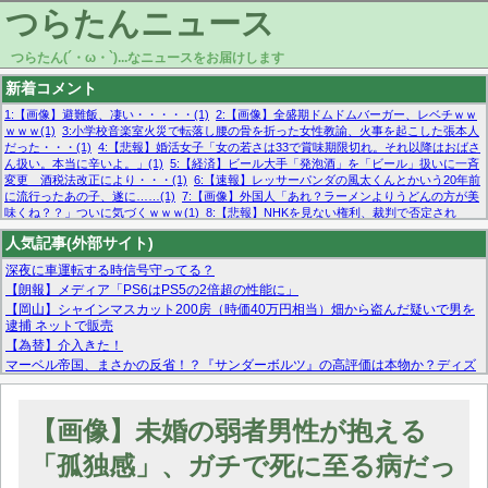
つらたんニュース
つらたん(´・ω・`)...なニュースをお届けします
新着コメント
1:【画像】避難飯、凄い・・・・・(1)
2:【画像】全盛期ドムドムバーガー、レベチｗｗ
ｗｗｗ(1)
3:小学校音楽室火災で転落し腰の骨を折った女性教諭、火事を起こした張本人
だった・・・(1)
4:【悲報】婚活女子「女の若さは33で賞味期限切れ。それ以降はおばさ
ん扱い。本当に辛いよ。」(1)
5:【経済】ビール大手「発泡酒」を「ビール」扱いに一斉
変更 酒税法改正により・・・(1)
6:【速報】レッサーパンダの風太くんとかいう20年前
に流行ったあの子、遂に……(1)
7:【画像】外国人「あれ？ラーメンよりうどんの方が美
味くね？？」ついに気づくｗｗｗ(1)
8:【悲報】NHKを見ない権利、裁判で否定され
る・・・(1)
9:欧州委員長「原発縮小は間違いでした」(1)
10:【悲報】日本企業の人手不
人気記事(外部サイト)
足、限界突破 52%「正社員も足りてません…」(1)
深夜に車運転する時信号守ってる？
【朗報】メディア「PS6はPS5の2倍超の性能に」
【岡山】シャインマスカット200房（時価40万円相当）畑から盗んだ疑いで男を
逮捕 ネットで販売
【為替】介入きた！
マーベル帝国、まさかの反省！？『サンダーボルツ』の高評価は本物か？ディズ
ニーCEOの「量より質」宣言の裏で渦巻くファンの本音とMCUの未来を徹底考
察！
【モー娘。石田亜佑美】ファーストテイク出演も新規獲得ならず？北川莉央が1
【画像】未婚の弱者男性が抱える
位に
【画像あり】FacebookとかTwitterで拾ったエロ画像貼ってくよ
「孤独感」、ガチで死に至る病だっ