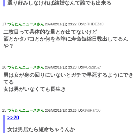
選り好みしなければ結婚なんて誰でも出来る
17:
つらたんニュースさん
ID:
ApRHDEZa0
2024/02/11(日) 23:22
二枚目って具体的な量とか出てないけど
酒とかタバコとか何を基準に寿命短縮日数出してるん
や？
20:
つらたんニュースさん
ID:
8yGg2gSZr
2024/02/11(日) 23:23
男は女が身の回りにいないとガチで早死するようにでき
てる
女は男がいなくても長生き
25:
つらたんニュースさん
ID:
AzysParO0
2024/02/11(日) 23:26
>>20
女は男居たら短命ちゃうんか