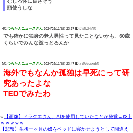
むしろ体に良さそう
頭使うしな
40:
つらたんニュースさん
ID:
cfs8ZFMl0
2024/02/11(日) 23:37
でも確かに独身の老人男性って見たことないかも。60歳
くらいでみんな逝っとるんか
50:
つらたんニュースさん
ID:
7BGeuonb0
2024/02/11(日) 23:47
海外でもなんか孤独は早死にって研
究あったよな
TEDでみたわ
«
【画像】ドラクエさん、AIを使用していたことが発覚→炎上
ｗｗｗｗｗ
【悲報】生後一ヶ月の娘をベッドに寝かせようとして間違え