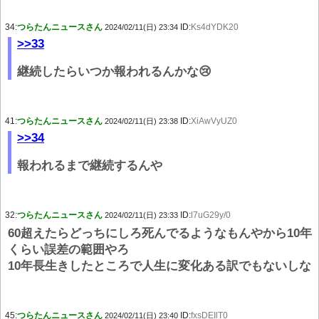
34:
つらたんニュースさん
ID:
Ks4dYDK20
2024/02/11(日) 23:34
>>33
継続したらいつか報われるんかな😢
41:
つらたんニュースさん
ID:
XiAwVyUZ0
2024/02/11(日) 23:38
>>34
報われるまで継続するんや
32:
つらたんニュースさん
ID:
l7uG29y/0
2024/02/11(日) 23:33
60超えたらどっちにしろ死んでるようなもんやから10年
くらい誤差の範囲やろ
10年長生きしたところで人生に変化ある訳でもないしな
45:
つらたんニュースさん
ID:
fxsDEIlT0
2024/02/11(日) 23:40