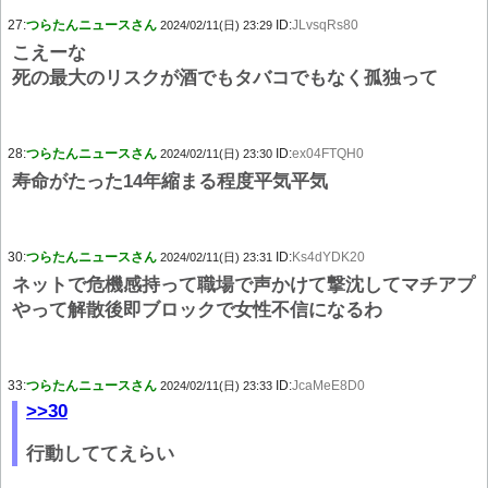
27:
つらたんニュースさん
ID:
JLvsqRs80
2024/02/11(日) 23:29
こえーな
死の最大のリスクが酒でもタバコでもなく孤独って
28:
つらたんニュースさん
ID:
ex04FTQH0
2024/02/11(日) 23:30
寿命がたった14年縮まる程度平気平気
30:
つらたんニュースさん
ID:
Ks4dYDK20
2024/02/11(日) 23:31
ネットで危機感持って職場で声かけて撃沈してマチアプ
やって解散後即ブロックで女性不信になるわ
33:
つらたんニュースさん
ID:
JcaMeE8D0
2024/02/11(日) 23:33
>>30
行動しててえらい