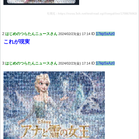
引用元：https://nova.5ch.net/test/read.cgi/livegalileo/1708676063/
2:
はじめのつらたんニュースさん
ID:
17kp5xAz0
2024/02/23(金) 17:14
これが現実
3:
はじめのつらたんニュースさん
ID:
17kp5xAz0
2024/02/23(金) 17:14