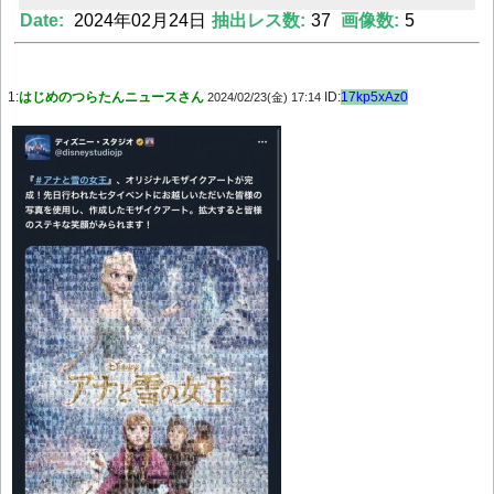
Date:
2024年02月24日
抽出レス数:
37
画像数:
5
Powered by livedoor 相互RSS
1:
はじめのつらたんニュースさん
ID:
17kp5xAz0
2024/02/23(金) 17:14