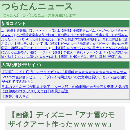
つらたんニュース
つらたん(´・ω・`)...なニュースをお届けします
新着コメント
1:【画像】避難飯、凄い・・・・・(1)
2:【画像】全盛期ドムドムバーガー、レベチｗｗ
ｗｗｗ(1)
3:小学校音楽室火災で転落し腰の骨を折った女性教諭、火事を起こした張本人
だった・・・(1)
4:【悲報】婚活女子「女の若さは33で賞味期限切れ。それ以降はおばさ
ん扱い。本当に辛いよ。」(1)
5:【経済】ビール大手「発泡酒」を「ビール」扱いに一斉
変更 酒税法改正により・・・(1)
6:【速報】レッサーパンダの風太くんとかいう20年前
に流行ったあの子、遂に……(1)
7:【画像】外国人「あれ？ラーメンよりうどんの方が美
味くね？？」ついに気づくｗｗｗ(1)
8:【悲報】NHKを見ない権利、裁判で否定され
る・・・(1)
9:欧州委員長「原発縮小は間違いでした」(1)
10:【悲報】日本企業の人手不
人気記事(外部サイト)
足、限界突破 52%「正社員も足りてません…」(1)
【悲報】ワイド底辺、マックでガチのド底辺飯ｗｗｗｗｗｗｗｗｗｗｗｗｗｗｗ
Steamの低評価レビュー、「プレイ時間は短いのに文章は長い」という謎の傾向
が分析で浮き彫りに
日本のマヨネーズが世界を魅了 「ソース類」の輸出額が過去最高を更新 人気の裏
には卵黄のコク アメリカでは日本風が誕生
【為替】介入きた！
マーベル帝国、まさかの反省！？『サンダーボルツ』の高評価は本物か？ディズ
ニーCEOの「量より質」宣言の裏で渦巻くファンの本音とMCUの未来を徹底考
察！
【画像】ディズニー「アナ雪のモ
【モー娘。石田亜佑美】ファーストテイク出演も新規獲得ならず？北川莉央が1
位に
ザイクアート作ったｗｗｗｗｗ」
【画像あり】FacebookとかTwitterで拾ったエロ画像貼ってくよ