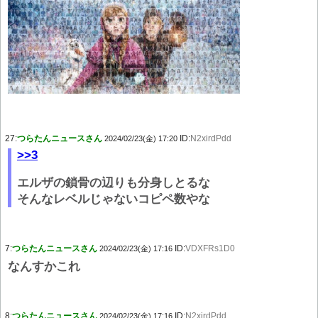
27:
つらたんニュースさん
ID:
N2xirdPdd
2024/02/23(金) 17:20
>>3
エルザの鎖骨の辺りも分身しとるな
そんなレベルじゃないコピペ数やな
7:
つらたんニュースさん
ID:
VDXFRs1D0
2024/02/23(金) 17:16
なんすかこれ
8:
つらたんニュースさん
ID:
N2xirdPdd
2024/02/23(金) 17:16