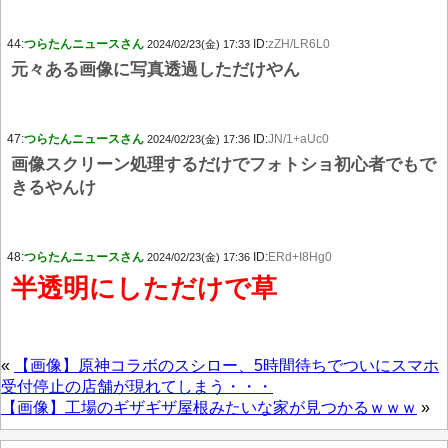
44:
つらたんニュースさん
ID:
zZH/LR6L0
2024/02/23(金) 17:33
元々ある画像に写真透過しただけやん
47:
つらたんニュースさん
ID:
JN/1+aUc0
2024/02/23(金) 17:36
画像スクリーン処理するだけでフォトショ初心者でもで
きるやんけ
48:
つらたんニュースさん
ID:
ERd+I8Hg0
2024/02/23(金) 17:36
半透明にしただけで草
«
【画像】原神コラボのスシロー、5時間待ちでついにスマホ
受付停止の店舗が現れてしまう・・・
【画像】工場のギザギザ屋根みたいな家が見つかるｗｗｗ
»