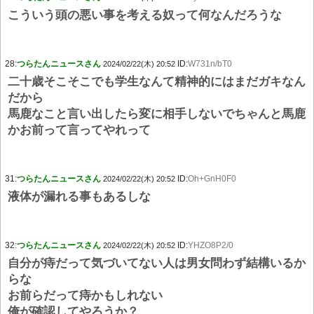
こういう頭の悪い事を考える奴って何なんだろうな
28:
つらたんニュースさん
ID:
W731n/bT0
2024/02/22(木) 20:52
二十歳そこそこでも学生なんて精神的にはまだガキなん
だから
馬鹿なこと言い出したら変に相手しないでちゃんと馬鹿
かお前って言ってやれって
31:
つらたんニュースさん
ID:
Oh+GnH0F0
2024/02/22(木) 20:52
液体が漏れる事もあるしな
32:
つらたんニュースさん
ID:
YHZO8P2/0
2024/02/22(木) 20:52
自分が痔だって気づいてない人は男女問わず結構いるか
らな
お前らだって痔かもしれない
俺が確認してやろうか？