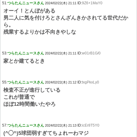
51:
つらたんニュースさん
ID:
9Z6+1MaY0
2024/02/22(木) 21:11
オーイ！とんぼがある
男二人に気を付けろとさんざんきかされてる世代だか
ら。
残業するよりかは不向きやしな
53:
つらたんニュースさん
ID:
w01rB1G/0
2024/02/22(木) 21:11
家とか建てるとき
55:
つらたんニュースさん
ID:
txgPkxLy0
2024/02/22(木) 21:12
検査不正が進行している
これが普通で
ほぼ12時間働いたやろ
57:
つらたんニュースさん
ID:
icEr8T5Y0
2024/02/22(木) 21:13
(^◯^)5球団弱すぎてちょれーわマジ