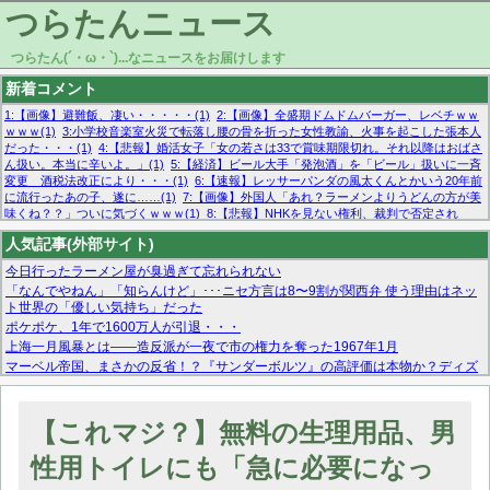
つらたんニュース
つらたん(´・ω・`)...なニュースをお届けします
新着コメント
1:【画像】避難飯、凄い・・・・・(1)
2:【画像】全盛期ドムドムバーガー、レベチｗｗ
ｗｗｗ(1)
3:小学校音楽室火災で転落し腰の骨を折った女性教諭、火事を起こした張本人
だった・・・(1)
4:【悲報】婚活女子「女の若さは33で賞味期限切れ。それ以降はおばさ
ん扱い。本当に辛いよ。」(1)
5:【経済】ビール大手「発泡酒」を「ビール」扱いに一斉
変更 酒税法改正により・・・(1)
6:【速報】レッサーパンダの風太くんとかいう20年前
に流行ったあの子、遂に……(1)
7:【画像】外国人「あれ？ラーメンよりうどんの方が美
味くね？？」ついに気づくｗｗｗ(1)
8:【悲報】NHKを見ない権利、裁判で否定され
る・・・(1)
9:欧州委員長「原発縮小は間違いでした」(1)
10:【悲報】日本企業の人手不
人気記事(外部サイト)
足、限界突破 52%「正社員も足りてません…」(1)
今日行ったラーメン屋が臭過ぎて忘れられない
「なんでやねん」「知らんけど」･･･ニセ方言は8〜9割が関西弁 使う理由はネッ
ト世界の「優しい気持ち」だった
ポケポケ、1年で1600万人が引退・・・
上海一月風暴とは——造反派が一夜で市の権力を奪った1967年1月
マーベル帝国、まさかの反省！？『サンダーボルツ』の高評価は本物か？ディズ
ニーCEOの「量より質」宣言の裏で渦巻くファンの本音とMCUの未来を徹底考
察！
【モー娘。石田亜佑美】ファーストテイク出演も新規獲得ならず？北川莉央が1
【これマジ？】無料の生理用品、男
位に
【画像あり】FacebookとかTwitterで拾ったエロ画像貼ってくよ
性用トイレにも「急に必要になっ