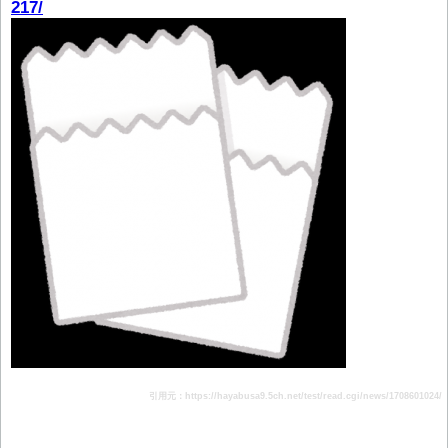
217/
引用元：https://hayabusa9.5ch.net/test/read.cgi/news/1708601024/