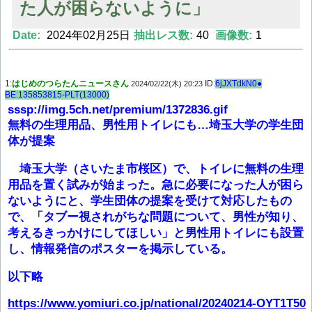
た人が困らないように」
Date:
2024年02月25日
抽出レス数:
40
画像数:
1
Powered by livedoor 相互RSS
1:
はじめのつらたんニュースさん
ID:
6jJXTdkN0●
2024/02/22(木) 20:23
BE:135853815-PLT(13000)
sssp://img.5ch.net/premium/1372836.gif
無料の生理用品、男性用トイレにも…埼玉大学の学生団
体が提案
埼玉大学（さいたま市桜区）で、トイレに無料の生理
用品を置く試みが始まった。急に必要になった人が困ら
ないようにと、学生団体の提案を受けて対応したもの
で、「タブー視されがちな問題について、男性が知り、
考えるきっかけにしてほしい」と男性用トイレにも設置
し、情報発信のポスターを掲示している。
以下略
https://www.yomiuri.co.jp/national/20240214-OYT1T50