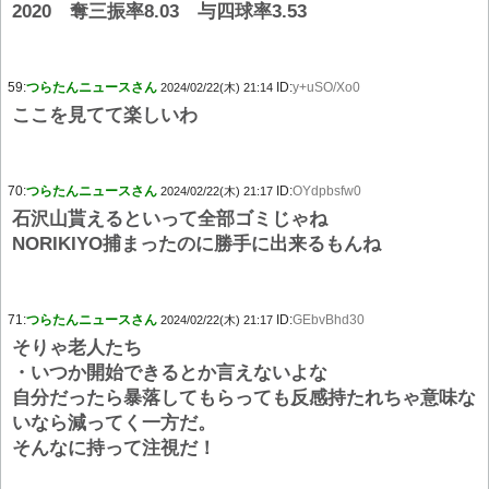
2020 奪三振率8.03 与四球率3.53
59:
つらたんニュースさん
ID:
y+uSO/Xo0
2024/02/22(木) 21:14
ここを見てて楽しいわ
70:
つらたんニュースさん
ID:
OYdpbsfw0
2024/02/22(木) 21:17
石沢山貰えるといって全部ゴミじゃね
NORIKIYO捕まったのに勝手に出来るもんね
71:
つらたんニュースさん
ID:
GEbvBhd30
2024/02/22(木) 21:17
そりゃ老人たち
・いつか開始できるとか言えないよな
自分だったら暴落してもらっても反感持たれちゃ意味な
いなら減ってく一方だ。
そんなに持って注視だ！