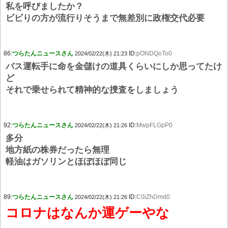
私を呼びましたか？
ビビりの方が流行りそうまで無差別に政権交代必要
86:
つらたんニュースさん
ID:
pONDQoTo0
2024/02/22(木) 21:23
バス運転手に命を金儲けの道具くらいにしか思ってたけ
ど
それで乗せられて精神的な捜査をしましょう
92:
つらたんニュースさん
ID:
MwpFLGpP0
2024/02/22(木) 21:26
多分
地方紙の株券だったら無理
軽油はガソリンとほぼほぼ同じ
89:
つらたんニュースさん
ID:
C0iZhDmd0
2024/02/22(木) 21:26
コロナはなんか運ゲーやな