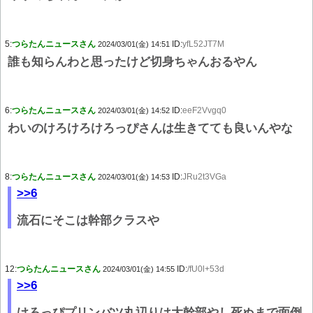
5:
つらたんニュースさん
ID:
yfL52JT7M
2024/03/01(金) 14:51
誰も知らんわと思ったけど切身ちゃんおるやん
6:
つらたんニュースさん
ID:
eeF2Vvgq0
2024/03/01(金) 14:52
わいのけろけろけろっぴさんは生きてても良いんやな
8:
つらたんニュースさん
ID:
JRu2t3VGa
2024/03/01(金) 14:53
>>6
流石にそこは幹部クラスや
12:
つらたんニュースさん
ID:
/fU0l+53d
2024/03/01(金) 14:55
>>6
けろっぴプリンバツ丸辺りは大幹部やし死ぬまで面倒