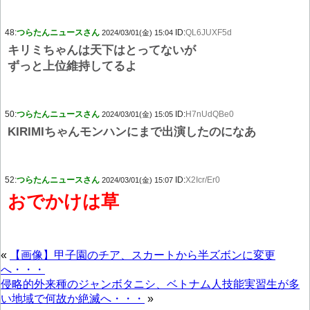
48:
つらたんニュースさん
ID:
QL6JUXF5d
2024/03/01(金) 15:04
キリミちゃんは天下はとってないが
ずっと上位維持してるよ
50:
つらたんニュースさん
ID:
H7nUdQBe0
2024/03/01(金) 15:05
KIRIMIちゃんモンハンにまで出演したのになあ
52:
つらたんニュースさん
ID:
X2Icr/Er0
2024/03/01(金) 15:07
おでかけは草
«
【画像】甲子園のチア、スカートから半ズボンに変更
へ・・・
侵略的外来種のジャンボタニシ、ベトナム人技能実習生が多
い地域で何故か絶滅へ・・・
»