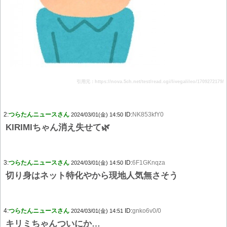
引用元：https://nova.5ch.net/test/read.cgi/livegalileo/1709272179/
2:
つらたんニュースさん
ID:
NK853kfY0
2024/03/01(金) 14:50
KIRIMIちゃん消え失せて🌿
3:
つらたんニュースさん
ID:
6F1GKnqza
2024/03/01(金) 14:50
切り身はネット特化やから現地人気無さそう
4:
つらたんニュースさん
ID:
gnko6v0/0
2024/03/01(金) 14:51
キリミちゃんついにか…