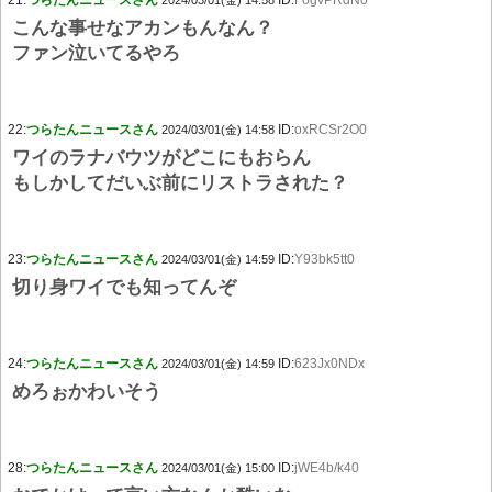
21:
つらたんニュースさん
ID:
FogvPRdN0
2024/03/01(金) 14:58
こんな事せなアカンもんなん？
ファン泣いてるやろ
22:
つらたんニュースさん
ID:
oxRCSr2O0
2024/03/01(金) 14:58
ワイのラナバウツがどこにもおらん
もしかしてだいぶ前にリストラされた？
23:
つらたんニュースさん
ID:
Y93bk5tt0
2024/03/01(金) 14:59
切り身ワイでも知ってんぞ
24:
つらたんニュースさん
ID:
623Jx0NDx
2024/03/01(金) 14:59
めろぉかわいそう
28:
つらたんニュースさん
ID:
jWE4b/k40
2024/03/01(金) 15:00