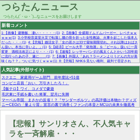
つらたんニュース
つらたん(´・ω・`)...なニュースをお届けします
新着コメント
1:【画像】避難飯、凄い・・・・・(1)
2:【画像】全盛期ドムドムバーガー、レベチｗｗ
ｗｗｗ(1)
3:小学校音楽室火災で転落し腰の骨を折った女性教諭、火事を起こした張本人
だった・・・(1)
4:【悲報】婚活女子「女の若さは33で賞味期限切れ。それ以降はおばさ
ん扱い。本当に辛いよ。」(1)
5:【経済】ビール大手「発泡酒」を「ビール」扱いに一斉
変更 酒税法改正により・・・(1)
6:【速報】レッサーパンダの風太くんとかいう20年前
に流行ったあの子、遂に……(1)
7:【画像】外国人「あれ？ラーメンよりうどんの方が美
味くね？？」ついに気づくｗｗｗ(1)
8:【悲報】NHKを見ない権利、裁判で否定され
る・・・(1)
9:欧州委員長「原発縮小は間違いでした」(1)
10:【悲報】日本企業の人手不
人気記事(外部サイト)
足、限界突破 52%「正社員も足りてません…」(1)
スクエニ 家庭用ゲーム部門 前年度比+51億
コンビニ店員「おい、万引きしたろ！」
【飯テロ】ワイ、コメダで豪遊
毛沢東に手紙を書いた将軍、翌月に失脚
マーベル帝国、まさかの反省！？『サンダーボルツ』の高評価は本物か？ディズ
ニーCEOの「量より質」宣言の裏で渦巻くファンの本音とMCUの未来を徹底考
察！
【モー娘。石田亜佑美】ファーストテイク出演も新規獲得ならず？北川莉央が1
位に
【悲報】サンリオさん、不人気キャ
【画像あり】FacebookとかTwitterで拾ったエロ画像貼ってくよ
ラを一斉解雇・・・