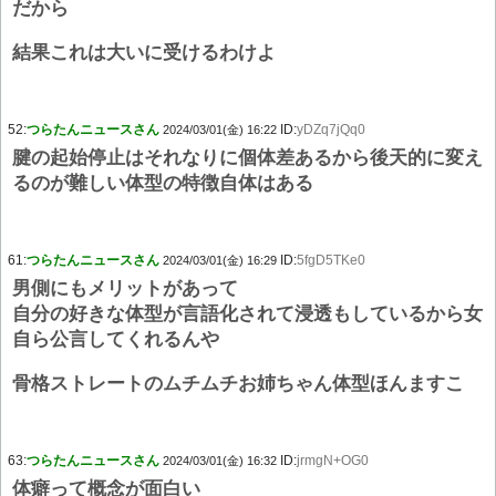
だから
結果これは大いに受けるわけよ
52:
つらたんニュースさん
ID:
yDZq7jQq0
2024/03/01(金) 16:22
腱の起始停止はそれなりに個体差あるから後天的に変え
るのが難しい体型の特徴自体はある
61:
つらたんニュースさん
ID:
5fgD5TKe0
2024/03/01(金) 16:29
男側にもメリットがあって
自分の好きな体型が言語化されて浸透もしているから女
自ら公言してくれるんや
骨格ストレートのムチムチお姉ちゃん体型ほんますこ
63:
つらたんニュースさん
ID:
jrmgN+OG0
2024/03/01(金) 16:32
体癖って概念が面白い