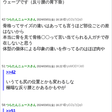
ウェーブです（反り腰の胃下垂）
42:
つらたんニュースさん
ID:
yDZq7jQq0
2024/03/01(金) 16:18
骨格ってサイズの違いはあっても言うほど部位ごとの差
はないから
本当に骨を見て骨格〇〇って言い当てられる人ガチで存
在しないと思う
体型の個体による印象の違いを作ってるのはほぼ肉や
51:
つらたんニュースさん
ID:
ysMODYJd0
2024/03/01(金) 16:22
>>42
いうても尻の位置とかも変わるしな
極端な反り腰とかあるかもやが
58:
つらたんニュースさん
ID:
yDZq7jQq0
2024/03/01(金) 16:27
>>51