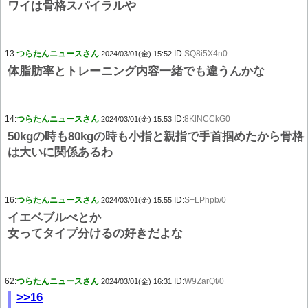
ワイは骨格スパイラルや
13:
つらたんニュースさん
ID:
SQ8i5X4n0
2024/03/01(金) 15:52
体脂肪率とトレーニング内容一緒でも違うんかな
14:
つらたんニュースさん
ID:
8KlNCCkG0
2024/03/01(金) 15:53
50kgの時も80kgの時も小指と親指で手首掴めたから骨格
は大いに関係あるわ
16:
つらたんニュースさん
ID:
S+LPhpb/0
2024/03/01(金) 15:55
イエベブルべとか
女ってタイプ分けるの好きだよな
62:
つらたんニュースさん
ID:
W9ZarQt/0
2024/03/01(金) 16:31
>>16