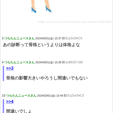
引用元：https://nova.5ch.net/test/read.cgi/livegalileo/1709274946/
3:
つらたんニュースさん
ID:
EcjSvOHC0
2024/03/01(金) 15:37
あの診断って骨格というよりは体格よな
4:
つらたんニュースさん
ID:
ysMODYJd0
2024/03/01(金) 15:38
>>3
骨格の影響大きいやろうし間違いでもない
10:
つらたんニュースさん
ID:
EcjSvOHC0
2024/03/01(金) 15:49
>>4
間違いでしょ