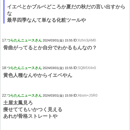
イエベとかブルベどころか夏だの秋だの言い出すから
な
最早四季なんて単なる化粧ツールや
17:
つらたんニュースさん
ID:
Xzhn3jAM0
2024/03/01(金) 15:55
骨曲がってるとか自分でわかるもんなの？
18:
つらたんニュースさん
ID:
SQ8i5X4n0
2024/03/01(金) 15:55
黄色人種なんやからイエベやん
22:
つらたんニュースさん
ID:
Absm+JSR0
2024/03/01(金) 15:59
土屋太鳳見ろ
痩せててもいかつく見える
あれが骨格ストレートや