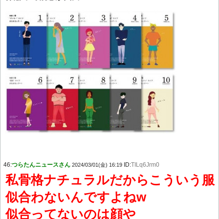
46:
つらたんニュースさん
ID:
TILq6Jrm0
2024/03/01(金) 16:19
私骨格ナチュラルだからこういう服
似合わないんですよねw
似合ってないのは顔や