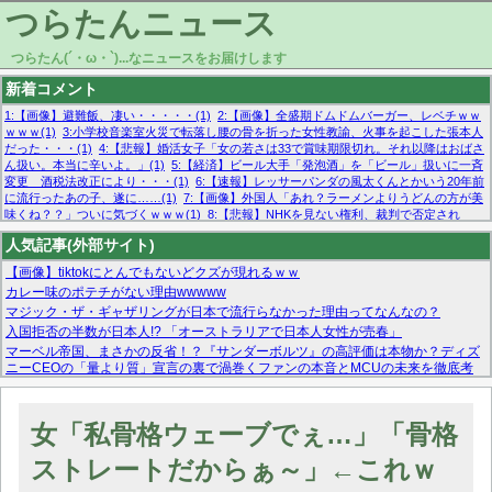
つらたんニュース
つらたん(´・ω・`)...なニュースをお届けします
新着コメント
1:【画像】避難飯、凄い・・・・・(1)
2:【画像】全盛期ドムドムバーガー、レベチｗｗ
ｗｗｗ(1)
3:小学校音楽室火災で転落し腰の骨を折った女性教諭、火事を起こした張本人
だった・・・(1)
4:【悲報】婚活女子「女の若さは33で賞味期限切れ。それ以降はおばさ
ん扱い。本当に辛いよ。」(1)
5:【経済】ビール大手「発泡酒」を「ビール」扱いに一斉
変更 酒税法改正により・・・(1)
6:【速報】レッサーパンダの風太くんとかいう20年前
に流行ったあの子、遂に……(1)
7:【画像】外国人「あれ？ラーメンよりうどんの方が美
味くね？？」ついに気づくｗｗｗ(1)
8:【悲報】NHKを見ない権利、裁判で否定され
る・・・(1)
9:欧州委員長「原発縮小は間違いでした」(1)
10:【悲報】日本企業の人手不
人気記事(外部サイト)
足、限界突破 52%「正社員も足りてません…」(1)
【画像】tiktokにとんでもないどクズが現れるｗｗ
カレー味のポテチがない理由wwwww
マジック・ザ・ギャザリングが日本で流行らなかった理由ってなんなの？
入国拒否の半数が日本人!? 「オーストラリアで日本人女性が売春」
マーベル帝国、まさかの反省！？『サンダーボルツ』の高評価は本物か？ディズ
ニーCEOの「量より質」宣言の裏で渦巻くファンの本音とMCUの未来を徹底考
察！
【モー娘。石田亜佑美】ファーストテイク出演も新規獲得ならず？北川莉央が1
位に
女「私骨格ウェーブでぇ…」「骨格
【画像あり】FacebookとかTwitterで拾ったエロ画像貼ってくよ
ストレートだからぁ～」←これｗ