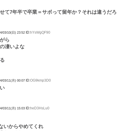
せて7年半で卒業＝サボって留年か？それは違うだろ
ID:
hYsWgQF90
4/03/10(日) 23:52
がら
の凄いよな
る
ID:
OG9kmp3D0
4/03/11(月) 00:07
い
ID:
heD3HsLu0
4/03/11(月) 15:03
ないからやめてくれ