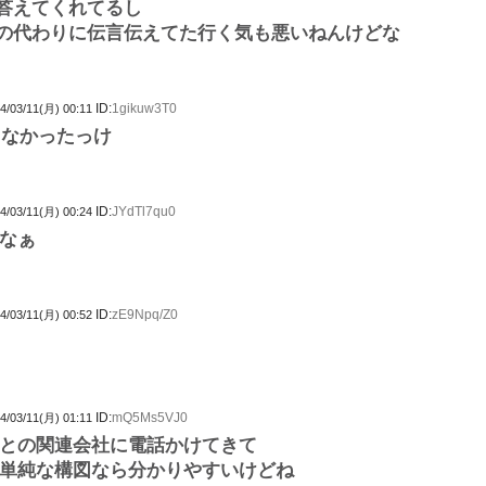
答えてくれてるし
の代わりに伝言伝えてた行く気も悪いねんけどな
ID:
1gikuw3T0
4/03/11(月) 00:11
じゃなかったっけ
ID:
JYdTl7qu0
4/03/11(月) 00:24
なぁ
ID:
zE9Npq/Z0
4/03/11(月) 00:52
ID:
mQ5Ms5VJ0
4/03/11(月) 01:11
との関連会社に電話かけてきて
単純な構図なら分かりやすいけどね