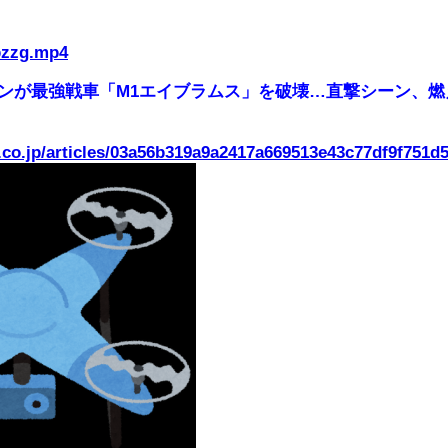
pzzg.mp4
ーンが最強戦車「M1エイブラムス」を破壊…直撃シーン、
.co.jp/articles/03a56b319a9a2417a669513e43c77df9f751d