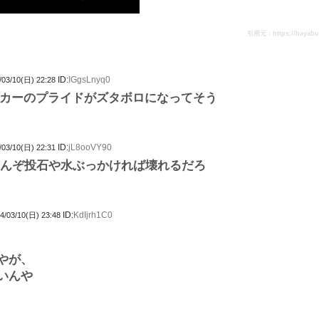
引用元：https://hayabusa
ID:
IGgsLnyq0
/03/10(日) 22:28
カーのプライドがズタボロになってそう
ID:
jL8ooVY90
/03/10(日) 22:31
なんぞ投石や水ぶっかければ壊れるだろ
ID:
KdIjrh1C0
4/03/10(日) 23:48
やが、
いんや