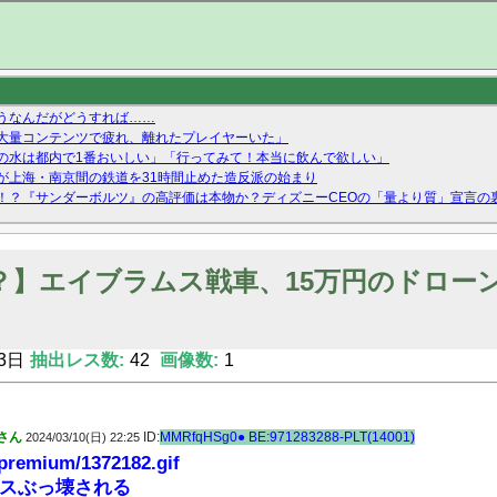
うなんだがどうすれば……
の大量コンテンツで疲れ、離れたプレイヤーいた」
の水は都内で1番おいしい」「行ってみて！本当に飲んで欲しい」
が上海・南京間の鉄道を31時間止めた造反派の始まり
！？『サンダーボルツ』の高評価は本物か？ディズニーCEOの「量より質」宣言の
ーストテイク出演も新規獲得ならず？北川莉央が1位に
Twitterで拾ったエロ画像貼ってくよ
？】エイブラムス戦車、15万円のドロー
3日
抽出レス数:
42
画像数:
1
さん
ID:
MMRfqHSg0● BE:971283288-PLT(14001)
2024/03/10(日) 22:25
/premium/1372182.gif
スぶっ壊される