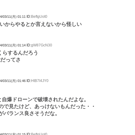
ID:
BeftgUot0
4/03/11(月) 01:11
いからやるとか言えないから怪しい
ID:
gW87GcN30
4/03/11(月) 01:14
くらするんだろう
億だってさ
ID:
HtB7I4JY0
4/03/11(月) 01:46
発と自爆ドローンで破壊されたんだよな。
ので見たけど、あっけないもんだった・・
がバランス良さそうだな。
ID:
BeftgUot0
4/03/11(月) 01:15