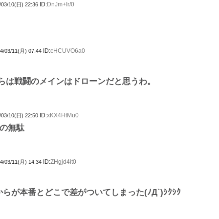
ID:
DnJm+Ir/0
/03/10(日) 22:36
ID:
cHCUVO6a0
4/03/11(月) 07:44
らは戦闘のメインはドローンだと思うわ。
ID:
xKX4HtMu0
/03/10(日) 22:50
の無駄
ID:
ZHgjd4it0
4/03/11(月) 14:34
からが本番とどこで差がついてしまった(ﾉД`)ｼｸｼｸ