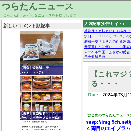
つらたんニュース
つらたん(´・ω・`)...なニュースをお届けします
人気記事(外部サイト)
新しいコメント順記事
携帯代７万払えなくて詰みそ
浜口氏「『FF7 リバース』
若槻千夏「あそこの丸亀製麺
安亭事件とは何か——労働者
マーベル帝国、まさかの反省
来を徹底考察！
【モー娘。石田亜佑美】ファ
【画像あり】Facebookとか
【画像】避難飯、凄
【これマジ
い・・・・・(1)
る・・・
Date:
2024年03月1
Powered by livedoor 相互RSS
【画像】全盛期ドムドムバー
1:
はじめのつらたんニュース
ガー、レベチｗｗｗｗｗ(1)
sssp://img.5ch.net
４両目のエイブラム