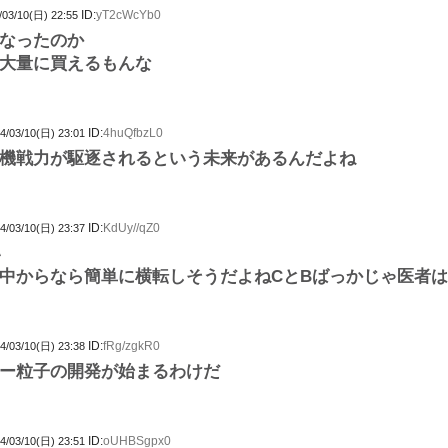
ID:
yT2cWcYb0
/03/10(日) 22:55
なったのか
大量に買えるもんな
ID:
4huQfbzL0
4/03/10(日) 23:01
機戦力が駆逐されるという未来があるんだよね
ID:
KdUy//qZ0
4/03/10(日) 23:37
い
中からなら簡単に横転しそうだよねCとBばっかじゃ医者
ID:
fRg/zgkR0
4/03/10(日) 23:38
ー粒子の開発が始まるわけだ
ID:
oUHBSgpx0
4/03/10(日) 23:51