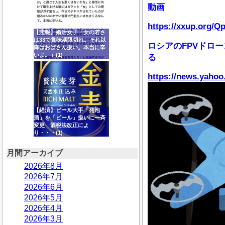
動画
https://xxup.org/Q
【悲報】婚活女子「女の若さ
は33で賞味期限切れ。それ以
ロシアのFPVドロ
降はおばさん扱い。本当に辛
いよ。」(1)
る
https://news.yahoo
【経済】ビール大手「発泡
酒」を「ビール」扱いに一斉
変更 酒税法改正によ
り・・・(1)
月間アーカイブ
2026年8月
2026年7月
2026年6月
2026年5月
2026年4月
2026年3月