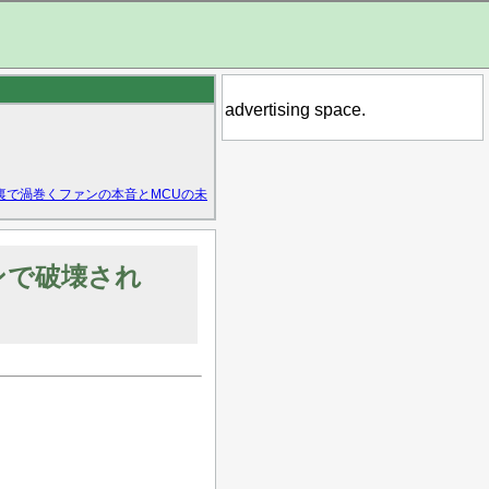
advertising space.
裏で渦巻くファンの本音とMCUの未
ンで破壊され