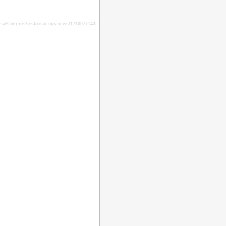
9.5ch.net/test/read.cgi/news/1710077142/