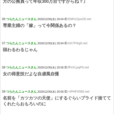
方の公務員って年収300万台ですからね？｣
36:
つらたんニュースさん
ID:
DMVz2poG0.net
2020/12/30(水) 20:04
専業主婦の「嫁」って今関係あるの？
37:
つらたんニュースさん
ID:
/vh7P4ig0.net
2020/12/30(水) 20:04
頭わるわるじゃん
38:
つらたんニュースさん
ID:
fPxVLpqP0.net
2020/12/30(水) 20:05
女の得意技だよな自虐風自慢
39:
つらたんニュースさん
ID:
+iPHF4S80.net
2020/12/30(水) 20:05
名前を「カツカツの天使」にするぐらいプライド捨てて
くれたらおもろいのに