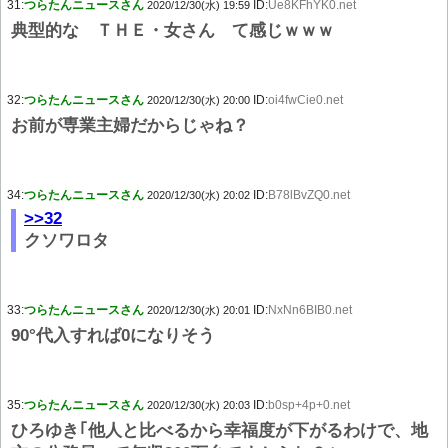
31:
つらたんニュースさん
ID:
Ue8KFhYK0.net
2020/12/30(水) 19:59
典型的な ＴＨＥ・女さん て感じｗｗｗ
32:
つらたんニュースさん
ID:
oi4fwCie0.net
2020/12/30(水) 20:00
お前が専業主婦だからじゃね？
34:
つらたんニュースさん
ID:
B78lBvZQ0.net
2020/12/30(水) 20:02
>>32
クソワロタ
33:
つらたんニュースさん
ID:
NxNn6BIB0.net
2020/12/30(水) 20:01
90°代入すれば0になりそう
35:
つらたんニュースさん
ID:
b0sp+4p+0.net
2020/12/30(水) 20:03
ひろゆき｢他人と比べるから幸福度が下がるわけで、地