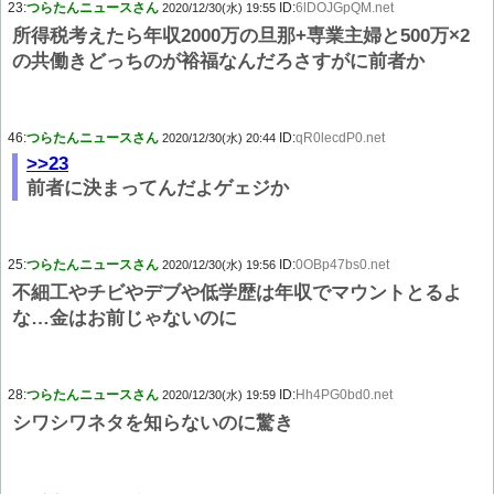
23:
つらたんニュースさん
ID:
6lDOJGpQM.net
2020/12/30(水) 19:55
所得税考えたら年収2000万の旦那+専業主婦と500万×2
の共働きどっちのが裕福なんだろさすがに前者か
46:
つらたんニュースさん
ID:
qR0lecdP0.net
2020/12/30(水) 20:44
>>23
前者に決まってんだよゲェジか
25:
つらたんニュースさん
ID:
0OBp47bs0.net
2020/12/30(水) 19:56
不細工やチビやデブや低学歴は年収でマウントとるよ
な…金はお前じゃないのに
28:
つらたんニュースさん
ID:
Hh4PG0bd0.net
2020/12/30(水) 19:59
シワシワネタを知らないのに驚き