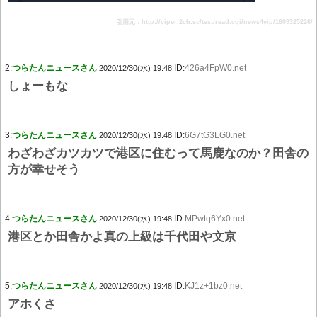
引用元：http://viper.2ch.sc/test/read.cgi/news4vip/1609325226/
2:
つらたんニュースさん
ID:
426a4FpW0.net
2020/12/30(水) 19:48
しょーもな
3:
つらたんニュースさん
ID:
6G7tG3LG0.net
2020/12/30(水) 19:48
わざわざカツカツで港区に住むって馬鹿なのか？田舎の
方が幸せそう
4:
つらたんニュースさん
ID:
MPwtq6Yx0.net
2020/12/30(水) 19:48
港区とか田舎かよ真の上級は千代田や文京
5:
つらたんニュースさん
ID:
KJ1z+1bz0.net
2020/12/30(水) 19:48
アホくさ