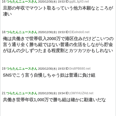
16:
つらたんニュースさん
ID:
ggtlLJgX0.net
2020/12/30(水) 19:53
旦那の年収でマウント取るっていう他力本願なところが
凄い
18:
つらたんニュースさん
ID:
EIEeIndo0.net
2020/12/30(水) 19:53
俺は共働きで世帯収入2000万で港区住みだけどこいつの
言う通り全く勝ち組ではない普通の生活をしながら貯金
がほんの少しずつたまる程度割とカツカツかもしれない
19:
つらたんニュースさん
ID:
0rs8PB680.net
2020/12/30(水) 19:53
SNSでこう言う自慢しちゃう奴は普通に負け組
21:
つらたんニュースさん
ID:
z3MYHUZHd.net
2020/12/30(水) 19:54
共働き世帯年収1,000万で勝ち組は確かに勘違いだな