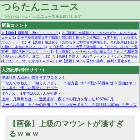
つらたんニュース
つらたん(´・ω・`)...なニュースをお届けします
新着コメント
1:【画像】避難飯、凄い・・・・・(1)
2:【画像】全盛期ドムドムバーガー、レベチｗｗ
ｗｗｗ(1)
3:小学校音楽室火災で転落し腰の骨を折った女性教諭、火事を起こした張本人
だった・・・(1)
4:【悲報】婚活女子「女の若さは33で賞味期限切れ。それ以降はおばさ
ん扱い。本当に辛いよ。」(1)
5:【経済】ビール大手「発泡酒」を「ビール」扱いに一斉
変更 酒税法改正により・・・(1)
6:【速報】レッサーパンダの風太くんとかいう20年前
に流行ったあの子、遂に……(1)
7:【画像】外国人「あれ？ラーメンよりうどんの方が美
味くね？？」ついに気づくｗｗｗ(1)
8:【悲報】NHKを見ない権利、裁判で否定され
る・・・(1)
9:欧州委員長「原発縮小は間違いでした」(1)
10:【悲報】日本企業の人手不
人気記事(外部サイト)
足、限界突破 52%「正社員も足りてません…」(1)
健康診断の結果が悪すぎてワロタァ！
「なんでやねん」「知らんけど」･･･ニセ方言は8〜9割が関西弁 使う理由はネッ
ト世界の「優しい気持ち」だった
ポケポケ、1年で1600万人が引退・・・
上海一月風暴とは——造反派が一夜で市の権力を奪った1967年1月
マーベル帝国、まさかの反省！？『サンダーボルツ』の高評価は本物か？ディズ
ニーCEOの「量より質」宣言の裏で渦巻くファンの本音とMCUの未来を徹底考
察！
【モー娘。石田亜佑美】ファーストテイク出演も新規獲得ならず？北川莉央が1
【画像】上級のマウントが凄すぎ
位に
【画像あり】FacebookとかTwitterで拾ったエロ画像貼ってくよ
るｗｗｗ