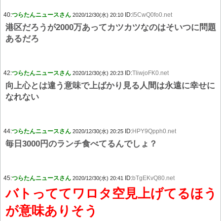
40:
つらたんニュースさん
ID:
I5CwQ0fo0.net
2020/12/30(水) 20:10
港区だろうが2000万あってカツカツなのはそいつに問題
あるだろ
42:
つらたんニュースさん
ID:
TliwjoFK0.net
2020/12/30(水) 20:23
向上心とは違う意味で上ばかり見る人間は永遠に幸せに
なれない
44:
つらたんニュースさん
ID:
HPY9Qpph0.net
2020/12/30(水) 20:25
毎日3000円のランチ食べてるんでしょ？
45:
つらたんニュースさん
ID:
bTgEKvQ80.net
2020/12/30(水) 20:41
バトっててワロタ空見上げてるほう
が意味ありそう