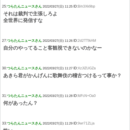
25:
つらたんニュースさん
ID:
B/n3Xk9bp
2022/03/27(日) 11:25
それは裁判で主張しろよ
全世界に発信すな
27:
つらたんニュースさん
ID:
2d2TT9iAM
2022/03/27(日) 11:26
自分のやってること客観視できないのかなー
30:
つらたんニュースさん
ID:
XzJIZUGZa
2022/03/27(日) 11:27
あきら君がかんげんに歌舞伎の稽古つけるって事か？
31:
つらたんニュースさん
ID:
fdFcN+Oa0
2022/03/27(日) 11:28
何があったん？
33:
つらたんニュースさん
ID:
9wr71ZLja
2022/03/27(日) 11:29