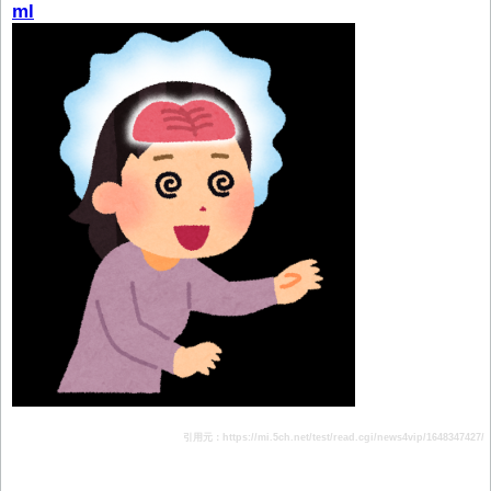
ml
引用元：https://mi.5ch.net/test/read.cgi/news4vip/1648347427/