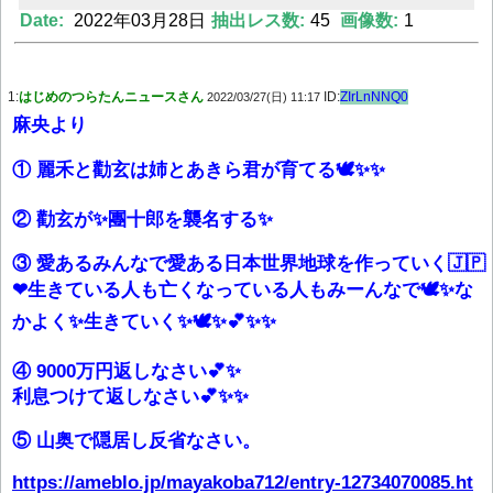
Date:
2022年03月28日
抽出レス数:
45
画像数:
1
Powered by livedoor 相互RSS
1:
はじめのつらたんニュースさん
ID:
ZIrLnNNQ0
2022/03/27(日) 11:17
麻央より
① 麗禾と勸玄は姉とあきら君が育てる🕊✨✨
② 勸玄が✨團十郎を襲名する✨
③ 愛あるみんなで愛ある日本世界地球を作っていく🇯🇵
❤生きている人も亡くなっている人もみーんなで🕊✨な
かよく✨生きていく✨🕊✨💕✨✨
④ 9000万円返しなさい💕✨
利息つけて返しなさい💕✨✨
⑤ 山奥で隠居し反省なさい。
https://ameblo.jp/mayakoba712/entry-12734070085.ht