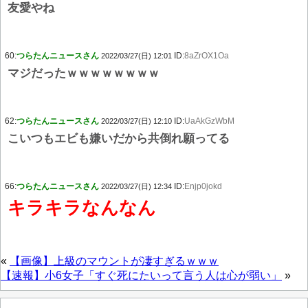
友愛やね
60:
つらたんニュースさん
ID:
8aZrOX1Oa
2022/03/27(日) 12:01
マジだったｗｗｗｗｗｗｗｗ
62:
つらたんニュースさん
ID:
UaAkGzWbM
2022/03/27(日) 12:10
こいつもエビも嫌いだから共倒れ願ってる
66:
つらたんニュースさん
ID:
Enjp0jokd
2022/03/27(日) 12:34
キラキラなんなん
«
【画像】上級のマウントが凄すぎるｗｗｗ
【速報】小6女子「すぐ死にたいって言う人は心が弱い」
»