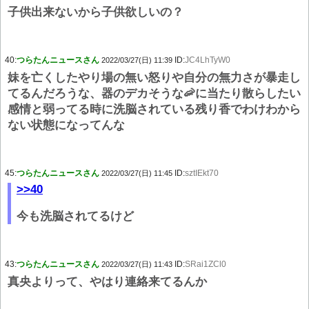
子供出来ないから子供欲しいの？
40:
つらたんニュースさん
ID:
JC4LhTyW0
2022/03/27(日) 11:39
妹を亡くしたやり場の無い怒りや自分の無力さが暴走し
てるんだろうな、器のデカそうな🦐に当たり散らしたい
感情と弱ってる時に洗脳されている残り香でわけわから
ない状態になってんな
45:
つらたんニュースさん
ID:
sztIEkt70
2022/03/27(日) 11:45
>>40
今も洗脳されてるけど
43:
つらたんニュースさん
ID:
SRai1ZCl0
2022/03/27(日) 11:43
真央よりって、やはり連絡来てるんか