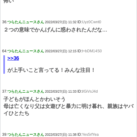
怖い
36:
つらたんニュースさん
ID:
Uyz0Cwnt0
2022/03/27(日) 11:32
２つの意味でかんげんに惑わされたんだな…
64:
つらたんニュースさん
ID:
t+bDM14S0
2022/03/27(日) 12:15
>>36
が上手いこと言ってる！みんな注目！
37:
つらたんニュースさん
ID:
t/GiVsJ4d
2022/03/27(日) 11:33
子どもがほんとかわいそう
母は亡くなり父は女遊びと暴力に明け暮れ、親族はヤバ
イひとたち
39:
つらたんニュースさん
ID:
Yes5rfYea
2022/03/27(日) 11:38