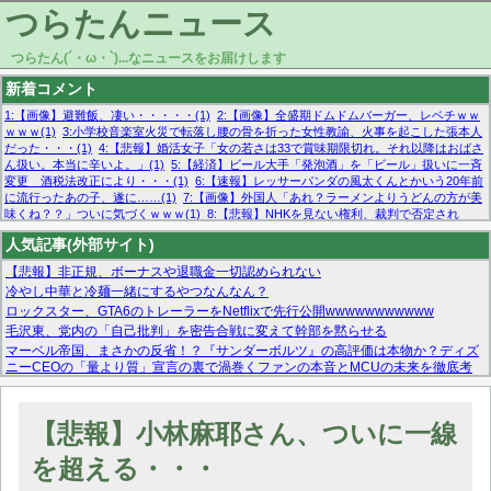
つらたんニュース
つらたん(´・ω・`)...なニュースをお届けします
新着コメント
1:【画像】避難飯、凄い・・・・・(1)
2:【画像】全盛期ドムドムバーガー、レベチｗｗ
ｗｗｗ(1)
3:小学校音楽室火災で転落し腰の骨を折った女性教諭、火事を起こした張本人
だった・・・(1)
4:【悲報】婚活女子「女の若さは33で賞味期限切れ。それ以降はおばさ
ん扱い。本当に辛いよ。」(1)
5:【経済】ビール大手「発泡酒」を「ビール」扱いに一斉
変更 酒税法改正により・・・(1)
6:【速報】レッサーパンダの風太くんとかいう20年前
に流行ったあの子、遂に……(1)
7:【画像】外国人「あれ？ラーメンよりうどんの方が美
味くね？？」ついに気づくｗｗｗ(1)
8:【悲報】NHKを見ない権利、裁判で否定され
る・・・(1)
9:欧州委員長「原発縮小は間違いでした」(1)
10:【悲報】日本企業の人手不
人気記事(外部サイト)
足、限界突破 52%「正社員も足りてません…」(1)
【悲報】非正規、ボーナスや退職金一切認められない
冷やし中華と冷麺一緒にするやつなんなん？
ロックスター、GTA6のトレーラーをNetflixで先行公開wwwwwwwwwww
毛沢東、党内の「自己批判」を密告合戦に変えて幹部を黙らせる
マーベル帝国、まさかの反省！？『サンダーボルツ』の高評価は本物か？ディズ
ニーCEOの「量より質」宣言の裏で渦巻くファンの本音とMCUの未来を徹底考
察！
【モー娘。石田亜佑美】ファーストテイク出演も新規獲得ならず？北川莉央が1
位に
【悲報】小林麻耶さん、ついに一線
【画像あり】FacebookとかTwitterで拾ったエロ画像貼ってくよ
を超える・・・