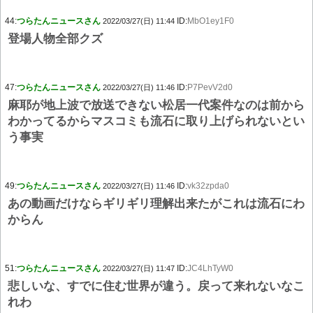
44:
つらたんニュースさん
ID:
MbO1ey1F0
2022/03/27(日) 11:44
登場人物全部クズ
47:
つらたんニュースさん
ID:
P7PevV2d0
2022/03/27(日) 11:46
麻耶が地上波で放送できない松居一代案件なのは前から
わかってるからマスコミも流石に取り上げられないとい
う事実
49:
つらたんニュースさん
ID:
vk32zpda0
2022/03/27(日) 11:46
あの動画だけならギリギリ理解出来たがこれは流石にわ
からん
51:
つらたんニュースさん
ID:
JC4LhTyW0
2022/03/27(日) 11:47
悲しいな、すでに住む世界が違う。戻って来れないなこ
れわ