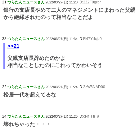
21:
つらたんニュースさん
ID:
2Z2F0grbr
2022/03/27(日) 11:23
銀行の支店長やめて二人のマネジメントにまわった父親
から絶縁されたのって相当なことだよ
38:
つらたんニュースさん
ID:
R47Ydxjz0
2022/03/27(日) 11:34
>>21
父親支店長辞めたのかよ
相当なことしたのにこれってかわいそう
22:
つらたんニュースさん
ID:
2zW6NAD00
2022/03/27(日) 11:24
松居一代を超えてるな
24:
つらたんニュースさん
ID:
cNf+Ffi+a
2022/03/27(日) 11:25
壊れちゃった・・・