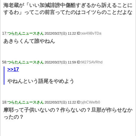
海老蔵が「いい加減誹謗中傷酷すぎるから訴えることに
するわ」ってこの前言ってたのはコイツらのことだよな
17:
つらたんニュースさん
ID:
xw49BvTDa
2022/03/27(日) 11:22
あきらくんて誰やねん
58:
つらたんニュースさん
ID:
M27SAVRhd
2022/03/27(日) 11:59
>>17
やねんという語尾をやめよう
18:
つらたんニュースさん
ID:
yjhCWwfb0
2022/03/27(日) 11:22
摩耶って子供いないの？作らないの？旦那が作らせなか
ったの？