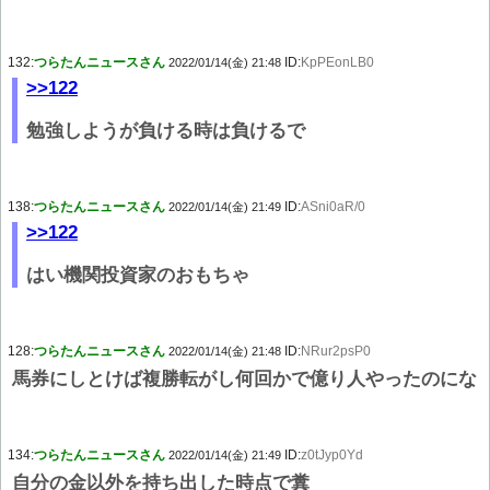
132:
つらたんニュースさん
ID:
KpPEonLB0
2022/01/14(金) 21:48
>>122
勉強しようが負ける時は負けるで
138:
つらたんニュースさん
ID:
ASni0aR/0
2022/01/14(金) 21:49
>>122
はい機関投資家のおもちゃ
128:
つらたんニュースさん
ID:
NRur2psP0
2022/01/14(金) 21:48
馬券にしとけば複勝転がし何回かで億り人やったのにな
134:
つらたんニュースさん
ID:
z0tJyp0Yd
2022/01/14(金) 21:49
自分の金以外を持ち出した時点で糞