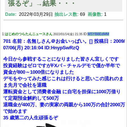
張るぞ」→結果・・・
Date:
2022年03月29日
抽出レス数:
69
画像数:
1
Powered by livedoor 相互RSS
1:
はじめのつらたんニュースさん
ID:
MSYB8EdMM
2022/01/14(金) 21:35
701 名前：名無しさん＠お金いっぱい。[] 投稿日：2009/
07/06(月) 20:16:04 ID:HnypSwRzQ
今日から参戦することになりました皆さん宜しくです
投資経験はゼロですがFXバ－チャルデモで僅か半年で
資金が800～1000倍になりました
デモをやってみた感じこれは行けると思いこの流れのま
ま先月で会社を退職
運転資金として消費者金融 に自宅を担保に1000万借り
て定期預金解約して500万
退職金が400万、妻の実家の両親から100万の合計2000万
で始めます
35 歳第二の人生頑張るぞ