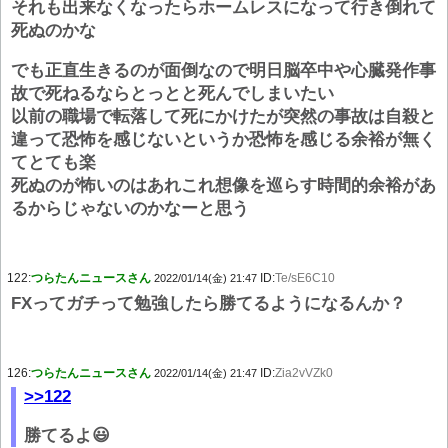
それも出来なくなったらホームレスになって行き倒れて
死ぬのかな
でも正直生きるのが面倒なので明日脳卒中や心臓発作事
故で死ねるならとっとと死んでしまいたい
以前の職場で転落して死にかけたが突然の事故は自殺と
違って恐怖を感じないというか恐怖を感じる余裕が無く
てとても楽
死ぬのが怖いのはあれこれ想像を巡らす時間的余裕があ
るからじゃないのかなーと思う
122:
つらたんニュースさん
ID:
Te/sE6C10
2022/01/14(金) 21:47
FXってガチって勉強したら勝てるようになるんか？
126:
つらたんニュースさん
ID:
Zia2vVZk0
2022/01/14(金) 21:47
>>122
勝てるよ😃