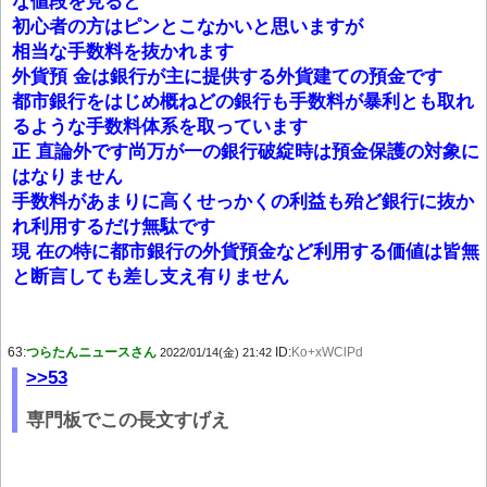
な値段を見ると
初心者の方はピンとこなかいと思いますが
相当な手数料を抜かれます
外貨預 金は銀行が主に提供する外貨建ての預金です
都市銀行をはじめ概ねどの銀行も手数料が暴利とも取れ
るような手数料体系を取っています
正 直論外です尚万が一の銀行破綻時は預金保護の対象に
はなりません
手数料があまりに高くせっかくの利益も殆ど銀行に抜か
れ利用するだけ無駄です
現 在の特に都市銀行の外貨預金など利用する価値は皆無
と断言しても差し支え有りません
63:
つらたんニュースさん
ID:
Ko+xWClPd
2022/01/14(金) 21:42
>>53
専門板でこの長文すげえ