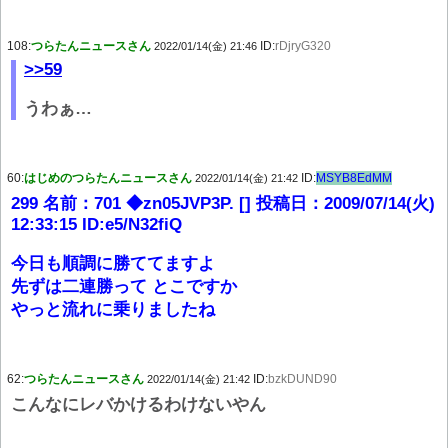
108:
つらたんニュースさん
ID:
rDjryG320
2022/01/14(金) 21:46
>>59
うわぁ…
60:
はじめのつらたんニュースさん
ID:
MSYB8EdMM
2022/01/14(金) 21:42
299 名前：701 ◆zn05JVP3P. [] 投稿日：2009/07/14(火)
12:33:15 ID:e5/N32fiQ
今日も順調に勝ててますよ
先ずは二連勝って とこですか
やっと流れに乗りましたね
62:
つらたんニュースさん
ID:
bzkDUND90
2022/01/14(金) 21:42
こんなにレバかけるわけないやん