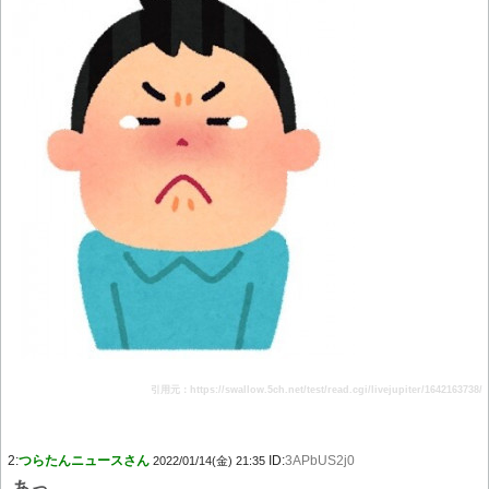
引用元：https://swallow.5ch.net/test/read.cgi/livejupiter/1642163738/
2:
つらたんニュースさん
ID:
3APbUS2j0
2022/01/14(金) 21:35
あっ…