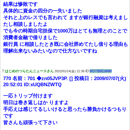
結果は惨敗です
具体的に資金の四分の一失いました
それと上のレスでも言われて ますが銀行融資は考えまし
たし相談しましたよ
でも今の時期自宅担保で1000万はとても無理とのことで
消費者金融で借りました
銀行員 に相談したとき既に会社辞めてたし借りる理由も
理解出来ないみたいなので仕方ないですね
7:
はじめのつらたんニュースさん
ID:
MSYB8EdMM
2022/01/14(金) 21:36
770 名前：701 ◆zn05JVP3P. [] 投稿日：2009/07/07(火)
20:52:01 ID:xUQBNZWTQ
一応トリップ付けます
明日は巻き返しはか りますよ
手応えは感じてるしいけると思ったら勝負かけるつもり
です
皆さんも頑張って下さい