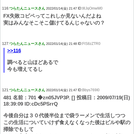
116:
つらたんニュースさん
ID:
I8JqOmwM0
2022/01/14(金) 21:47
FX失敗コピペってこれしか見ないんだよね
実はみんなそこそこ儲けてるんじゃないの？
127:
つらたんニュースさん
ID:
FlS8zZTR0
2022/01/14(金) 21:48
>>116
調べると山ほどあるで
今も増えてるし
121:
つらたんニュースさん
ID:
Bbys769I0
2022/01/14(金) 21:47
481 名前：701 ◆zn05JVP3P. [] 投稿日：2009/07/19(日)
18:39:09 ID:cDc5PSrrQ
今後自分は３０代後半位まで袋ラーメンで生活しつつ
この生活についていけず食えなくなった後はビルや駅の
掃除でもして