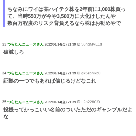
ちなみにワイは某ハイテク株を2年前に1,000株買っ
て、当時550万が今や3,500万に大化けしたんや
数百万程度のリスク背負えるなら株はお勧めやで
33:
つらたんニュースさん
ID:
56hgMVE1d
2022/01/14(金) 21:39
破滅しろ
34:
つらたんニュースさん
ID:
gkSzoMxc0
2022/01/14(金) 21:39
証拠の一つでもあれば信じるけどなこれ
35:
つらたんニュースさん
ID:
L2o228C/0
2022/01/14(金) 21:39
投機ってかっこいい名前のついたただのギャンブルだよ
な