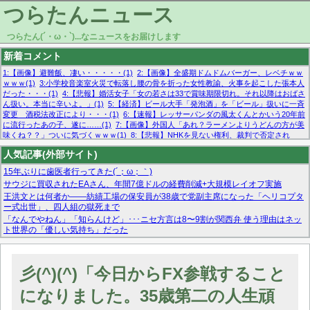
つらたんニュース
つらたん(´・ω・`)...なニュースをお届けします
新着コメント
1:【画像】避難飯、凄い・・・・・(1)
2:【画像】全盛期ドムドムバーガー、レベチｗｗ
ｗｗｗ(1)
3:小学校音楽室火災で転落し腰の骨を折った女性教諭、火事を起こした張本人
だった・・・(1)
4:【悲報】婚活女子「女の若さは33で賞味期限切れ。それ以降はおばさ
ん扱い。本当に辛いよ。」(1)
5:【経済】ビール大手「発泡酒」を「ビール」扱いに一斉
変更 酒税法改正により・・・(1)
6:【速報】レッサーパンダの風太くんとかいう20年前
に流行ったあの子、遂に……(1)
7:【画像】外国人「あれ？ラーメンよりうどんの方が美
味くね？？」ついに気づくｗｗｗ(1)
8:【悲報】NHKを見ない権利、裁判で否定され
る・・・(1)
9:欧州委員長「原発縮小は間違いでした」(1)
10:【悲報】日本企業の人手不
人気記事(外部サイト)
足、限界突破 52%「正社員も足りてません…」(1)
15年ぶりに歯医者行ってきた(´；ω；｀)
サウジに買収されたEAさん、年間7億ドルの経費削減+大規模レイオフ実施
王洪文とは何者か——紡績工場の保安員が38歳で党副主席になった「ヘリコプタ
ー式出世」、四人組の獄死まで
「なんでやねん」「知らんけど」･･･ニセ方言は8〜9割が関西弁 使う理由はネッ
ト世界の「優しい気持ち」だった
マーベル帝国、まさかの反省！？『サンダーボルツ』の高評価は本物か？ディズ
ニーCEOの「量より質」宣言の裏で渦巻くファンの本音とMCUの未来を徹底考
察！
彡(^)(^)「今日からFX参戦すること
【モー娘。石田亜佑美】ファーストテイク出演も新規獲得ならず？北川莉央が1
位に
になりました。35歳第二の人生頑
【画像あり】FacebookとかTwitterで拾ったエロ画像貼ってくよ