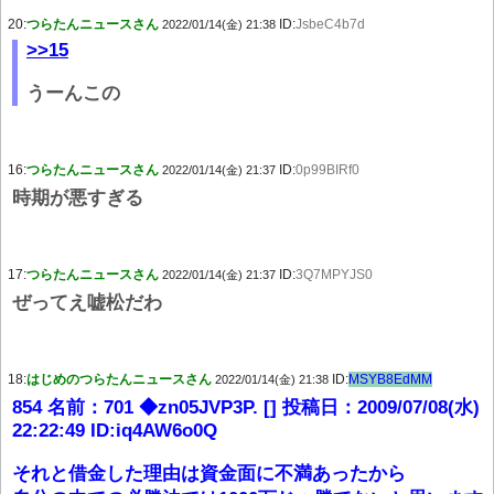
20:
つらたんニュースさん
ID:
JsbeC4b7d
2022/01/14(金) 21:38
>>15
うーんこの
16:
つらたんニュースさん
ID:
0p99BIRf0
2022/01/14(金) 21:37
時期が悪すぎる
17:
つらたんニュースさん
ID:
3Q7MPYJS0
2022/01/14(金) 21:37
ぜってえ嘘松だわ
18:
はじめのつらたんニュースさん
ID:
MSYB8EdMM
2022/01/14(金) 21:38
854 名前：701 ◆zn05JVP3P. [] 投稿日：2009/07/08(水)
22:22:49 ID:iq4AW6o0Q
それと借金した理由は資金面に不満あったから