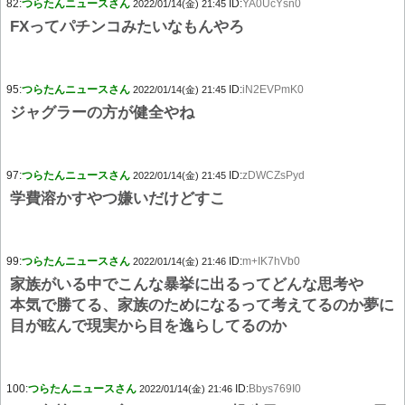
82:
つらたんニュースさん
ID:
YA0UcYsn0
2022/01/14(金) 21:45
FXってパチンコみたいなもんやろ
95:
つらたんニュースさん
ID:
iN2EVPmK0
2022/01/14(金) 21:45
ジャグラーの方が健全やね
97:
つらたんニュースさん
ID:
zDWCZsPyd
2022/01/14(金) 21:45
学費溶かすやつ嫌いだけどすこ
99:
つらたんニュースさん
ID:
m+IK7hVb0
2022/01/14(金) 21:46
家族がいる中でこんな暴挙に出るってどんな思考や
本気で勝てる、家族のためになるって考えてるのか夢に
目が眩んで現実から目を逸らしてるのか
100:
つらたんニュースさん
ID:
Bbys769I0
2022/01/14(金) 21:46