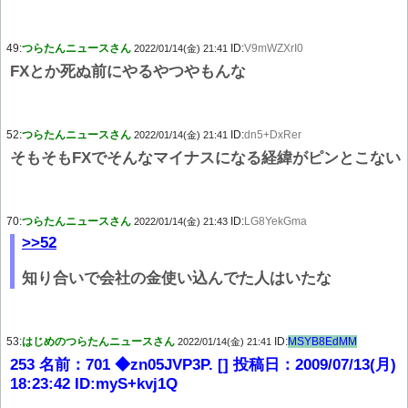
49:
つらたんニュースさん
ID:
V9mWZXrI0
2022/01/14(金) 21:41
FXとか死ぬ前にやるやつやもんな
52:
つらたんニュースさん
ID:
dn5+DxRer
2022/01/14(金) 21:41
そもそもFXでそんなマイナスになる経緯がピンとこない
70:
つらたんニュースさん
ID:
LG8YekGma
2022/01/14(金) 21:43
>>52
知り合いで会社の金使い込んでた人はいたな
53:
はじめのつらたんニュースさん
ID:
MSYB8EdMM
2022/01/14(金) 21:41
253 名前：701 ◆zn05JVP3P. [] 投稿日：2009/07/13(月)
18:23:42 ID:myS+kvj1Q