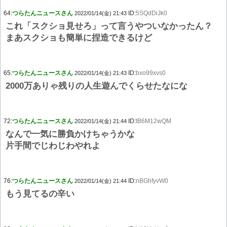
64:
つらたんニュースさん
ID:
5SQdDiJk0
2022/01/14(金) 21:43
これ「スクショ見せろ」って言うやついなかったん？
まあスクショも簡単に捏造できるけど
65:
つらたんニュースさん
ID:
bxo99xvs0
2022/01/14(金) 21:43
2000万ありゃ残りの人生遊んでくらせたなにな
72:
つらたんニュースさん
ID:
tB6M12wQM
2022/01/14(金) 21:44
なんで一気に勝負かけちゃうかな
片手間でじわじわやれよ
76:
つらたんニュースさん
ID:
nBGhfyvW0
2022/01/14(金) 21:44
もう見てるの辛い