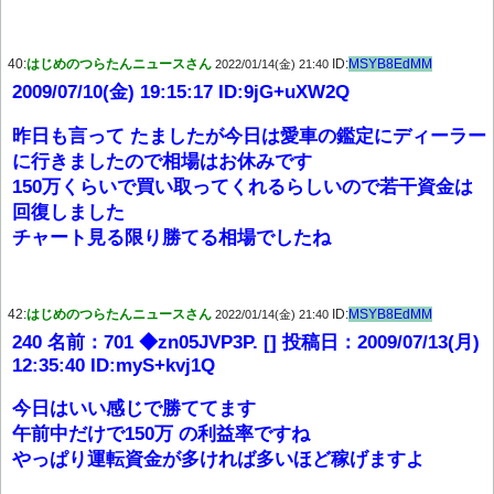
40:
はじめのつらたんニュースさん
ID:
MSYB8EdMM
2022/01/14(金) 21:40
2009/07/10(金) 19:15:17 ID:9jG+uXW2Q
昨日も言って たましたが今日は愛車の鑑定にディーラー
に行きましたので相場はお休みです
150万くらいで買い取ってくれるらしいので若干資金は
回復しました
チャート見る限り勝てる相場でしたね
42:
はじめのつらたんニュースさん
ID:
MSYB8EdMM
2022/01/14(金) 21:40
240 名前：701 ◆zn05JVP3P. [] 投稿日：2009/07/13(月)
12:35:40 ID:myS+kvj1Q
今日はいい感じで勝ててます
午前中だけで150万 の利益率ですね
やっぱり運転資金が多ければ多いほど稼げますよ