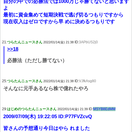
自分の中での必勝法では1000万じゃ勝てないと思います
よ
最初に資金集めて短期決戦で逃げ切るつもりですから
現在収入はゼロですから早 めに決めるつもりです
21:
つらたんニュースさん
ID:
3APbUS2j0
2022/01/14(金) 21:38
>>18
必勝法（ただし勝てない）
25:
つらたんニュースさん
ID:
VJfkAsg80
2022/01/14(金) 21:38
そんなに元手あるなら株で億れたやろ
29:
はじめのつらたんニュースさん
ID:
MSYB8EdMM
2022/01/14(金) 21:39
2009/07/09(木) 19:22:05 ID:P77FVZcvQ
皆さんの予想通り今日はやら れました