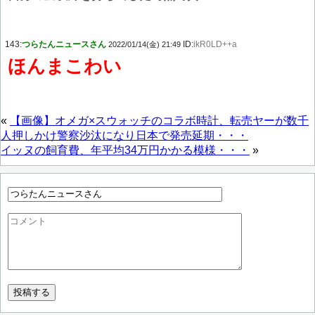
143:
つらたんニュースさん
ID:
ikR0LD++a
2022/01/14(金) 21:49
ほんまこわい
«
【画像】オメガ×スウォッチのコラボ時計、転売ヤーが数千
人押しかけ警察沙汰になり日本で発売延期・・・
イッヌの飼育費、年平均34万円かかる模様・・・
»