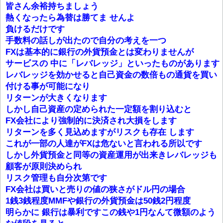
皆さん余裕持ちましょう
熱くなったら為替は勝てま せんよ
負けるだけです
手数料の話しが出たので自分の考えを一つ
FXは基本的に銀行の外貨預金とは変わりませんが
サービスの 中に「レバレッジ」といったものがあります
レバレッジを効かせると自己資金の数倍もの通貨を買い
付ける事が可能になり
リターンが大きくなります
しかし自己資産の定められた一定額を割り込むと
FX会社により強制的に決済され大損をします
リターンを多く見込めますがリスクも存在 します
これが一部の人達がFXは危ないと言われる所以です
しかし外貨預金と同等の資産運用が出来きレバレッジも
顧客が原則決められ
リスク管理も自分次第です
FX会社は買いと売りの値の狭さがドル円の場合
1銭3銭程度MMFや銀行の外貨預金は50銭2円程度
明らかに 銀行は暴利ですこの銭や1円なんて微額のよう