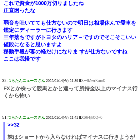
これで資金が1000万切りましたね
正直困ったな
弱音を吐いてても仕方ないので明日は相場休んで愛車を
鑑定にディーラーに行きます
三年落ちですがトヨタのハリア－ですのでそこそこいい
値段になると思いますよ
移動手段が妻の軽だけになりま すが仕方ないですね
ここは我慢です
32:
つらたんニュースさん
ID:
+4MwrKum0
2022/01/14(金) 21:39
FXとか株って競馬とかと違って所持金以上のマイナス行
くから怖い
51:
つらたんニュースさん
ID:
664jk0Q+0
2022/01/14(金) 21:41
>>32
株はショートから入らなければマイナスに行きようが