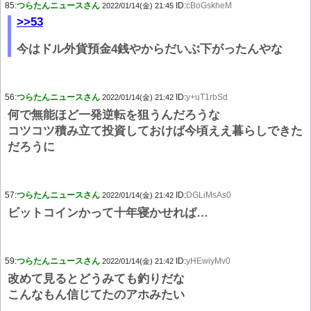
85:
つらたんニュースさん
ID:
cBoGskheM
2022/01/14(金) 21:45
>>53
今はドル外貨預金4銭やからだいぶ下がったんやな
56:
つらたんニュースさん
ID:
y+uT1rbSd
2022/01/14(金) 21:42
何で無能ほど一発逆転を狙うんだろうな
コツコツ積み立て投資しておけば今頃ええ暮らしできた
だろうに
57:
つらたんニュースさん
ID:
DGLiMsAs0
2022/01/14(金) 21:42
ビットコインかって十年寝かせれば…
59:
つらたんニュースさん
ID:
yHEwiyMv0
2022/01/14(金) 21:42
改めて見るとどうみても釣りだな
こんなもん信じてたのアホみたい