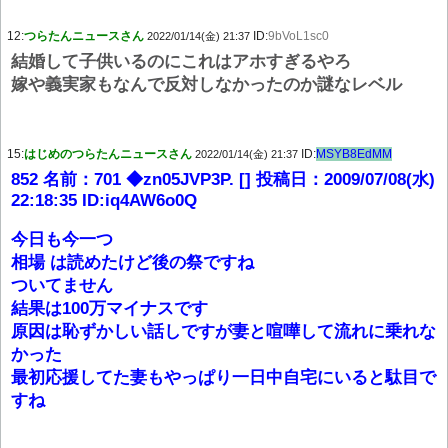
12:
つらたんニュースさん
ID:
9bVoL1sc0
2022/01/14(金) 21:37
結婚して子供いるのにこれはアホすぎるやろ
嫁や義実家もなんで反対しなかったのか謎なレベル
15:
はじめのつらたんニュースさん
ID:
MSYB8EdMM
2022/01/14(金) 21:37
852 名前：701 ◆zn05JVP3P. [] 投稿日：2009/07/08(水)
22:18:35 ID:iq4AW6o0Q
今日も今一つ
相場 は読めたけど後の祭ですね
ついてません
結果は100万マイナスです
原因は恥ずかしい話しですが妻と喧嘩して流れに乗れな
かった
最初応援してた妻もやっぱり一日中自宅にいると駄目で
すね