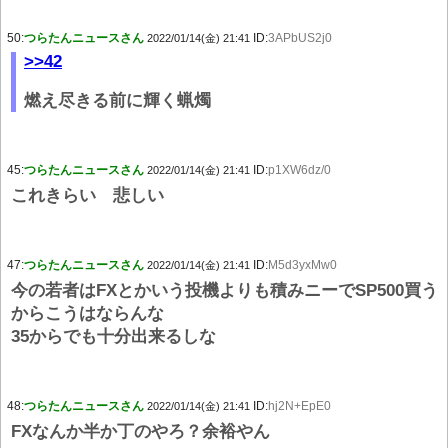
50:
つらたんニュースさん
ID:
3APbUS2j0
2022/01/14(金) 21:41
>>42
燃え尽きる前に輝く蝋燭
45:
つらたんニュースさん
ID:
p1XW6dz/0
2022/01/14(金) 21:41
これきらい 悲しい
47:
つらたんニュースさん
ID:
M5d3yxMw0
2022/01/14(金) 21:41
今の若者はFXとかいう投機よりも積みニーでSP500買う
からこうはならんな
35からでも十分出来るしな
48:
つらたんニュースさん
ID:
hj2N+EpE0
2022/01/14(金) 21:41
FXなんか半か丁のやろ？余裕やん