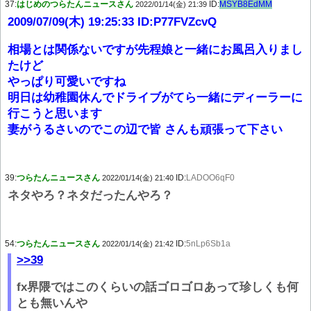
37:
はじめのつらたんニュースさん
ID:
MSYB8EdMM
2022/01/14(金) 21:39
2009/07/09(木) 19:25:33 ID:P77FVZcvQ
相場とは関係ないですが先程娘と一緒にお風呂入りまし
たけど
やっぱり可愛いですね
明日は幼稚園休んでドライブがてら一緒にディーラーに
行こうと思います
妻がうるさいのでこの辺で皆 さんも頑張って下さい
39:
つらたんニュースさん
ID:
LADOO6qF0
2022/01/14(金) 21:40
ネタやろ？ネタだったんやろ？
54:
つらたんニュースさん
ID:
5nLp6Sb1a
2022/01/14(金) 21:42
>>39
fx界隈ではこのくらいの話ゴロゴロあって珍しくも何
とも無いんや