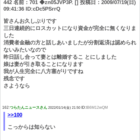
442 名前：701 ◆zn05JVP3P. [] 投稿日：2009/07/19(日)
09:41:36 ID:cDc5PSrrQ
皆さんお久しぶりです
三日連続的にロスカットになり資金が完全に無くなりま
した
消費者金融の方と話しあいましたが分割返済は認められ
ないみたいなので
昨日話し合って妻とは離婚するこ とにしました
娘は妻が引き取ることになります
我が人生完全に八方塞がりですね
残念です
さようなら
162:
つらたんニュースさん
ID:
tB6M12wQM
2022/01/14(金) 21:50
>>100
こっからは知らない