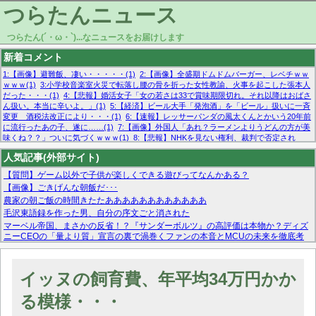
つらたんニュース
つらたん(´・ω・`)...なニュースをお届けします
新着コメント
1:【画像】避難飯、凄い・・・・・(1)
2:【画像】全盛期ドムドムバーガー、レベチｗｗ
ｗｗｗ(1)
3:小学校音楽室火災で転落し腰の骨を折った女性教諭、火事を起こした張本人
だった・・・(1)
4:【悲報】婚活女子「女の若さは33で賞味期限切れ。それ以降はおばさ
ん扱い。本当に辛いよ。」(1)
5:【経済】ビール大手「発泡酒」を「ビール」扱いに一斉
変更 酒税法改正により・・・(1)
6:【速報】レッサーパンダの風太くんとかいう20年前
に流行ったあの子、遂に……(1)
7:【画像】外国人「あれ？ラーメンよりうどんの方が美
味くね？？」ついに気づくｗｗｗ(1)
8:【悲報】NHKを見ない権利、裁判で否定され
る・・・(1)
9:欧州委員長「原発縮小は間違いでした」(1)
10:【悲報】日本企業の人手不
人気記事(外部サイト)
足、限界突破 52%「正社員も足りてません…」(1)
【質問】ゲーム以外で子供が楽しくできる遊びってなんかある？
【画像】ごきげんな朝飯だ･･･
農家の朝ご飯の時間きたたああああああああああああ
毛沢東語録を作った男、自分の序文ごと消された
マーベル帝国、まさかの反省！？『サンダーボルツ』の高評価は本物か？ディズ
ニーCEOの「量より質」宣言の裏で渦巻くファンの本音とMCUの未来を徹底考
察！
【モー娘。石田亜佑美】ファーストテイク出演も新規獲得ならず？北川莉央が1
位に
イッヌの飼育費、年平均34万円かか
【画像あり】FacebookとかTwitterで拾ったエロ画像貼ってくよ
る模様・・・