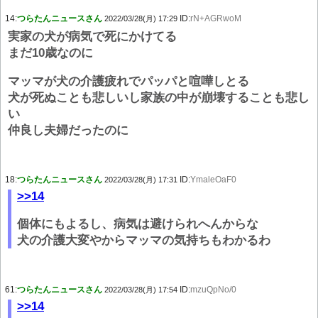
14:
つらたんニュースさん
ID:
rN+AGRwoM
2022/03/28(月) 17:29
実家の犬が病気で死にかけてる
まだ10歳なのに
マッマが犬の介護疲れでパッパと喧嘩しとる
犬が死ぬことも悲しいし家族の中が崩壊することも悲し
い
仲良し夫婦だったのに
18:
つらたんニュースさん
ID:
YmaleOaF0
2022/03/28(月) 17:31
>>14
個体にもよるし、病気は避けられへんからな
犬の介護大変やからマッマの気持ちもわかるわ
61:
つらたんニュースさん
ID:
mzuQpNo/0
2022/03/28(月) 17:54
>>14