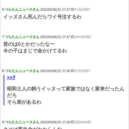
6:
つらたんニュースさん
ID:
t+Z2o6jFr
2022/03/28(月) 17:27
イッヌさん死んだらワイ号泣するわ
7:
つらたんニュースさん
ID:
yAvx5ri80
2022/03/28(月) 17:27
昔のは0とかだったなー
今の子はまじで金かけてるわ
8:
つらたんニュースさん
ID:
t+Z2o6jFr
2022/03/28(月) 17:28
>>7
昭和土人の飼うイッヌって家族ではなく家来だったん
だろ
そら差があるわ
9:
つらたんニュースさん
ID:
fJj3xxmd0
2022/03/28(月) 17:28