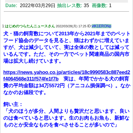
Date:
2022年03月29日
抽出レス数:
35
画像数:
1
Powered by livedoor 相互RSS
1:
はじめのつらたんニュースさん
ID:
vtK1ERONp
2022/03/28(月) 17:25
犬・猫の飼育数について2013年から2021年までのペット
フード協会のデータを見ると、猫はわずかに増えていま
すが、犬は減少していて、実は全体の数としては減って
いるんです。ただ、その一方でペット関連商品の国内市
場は拡大し続けています。
https://news.yahoo.co.jp/articles/18c9990583c887eed2
f4064568e311f574fe1f7b
実は、年間でかかる犬の飼育
費の平均金額は34万5572円（アニコム損保調べ）。なか
なかのお値段です。
飼い主：
「犬のほうが多分、人間よりも贅沢だと思います、良い
のは食べていると思います。生のお肉もお魚も、新鮮な
ものとか安全なものを食べさせることが多いので」