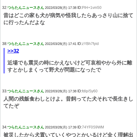
32:
つらたんニュースさん
ID:
PlH+1vm50
2022/03/28(月) 17:38
昔はどこの家も犬が病気や怪我したらあっさり山に捨て
に行ったんだよな
38:
つらたんニュースさん
ID:
zYBh7fyid
2022/03/28(月) 17:41
>>32
近場でも震災の時にかえないけど可哀相やから外に離
すとかしまくって野犬が問題になったで
33:
つらたんニュースさん
ID:
fdlp/Sy60
2022/03/28(月) 17:38
人間の残飯食わしとけよ。昔飼ってた犬それで長生きし
てたぞ
34:
つらたんニュースさん
ID:
74YF0S9WM
2022/03/28(月) 17:39
被災したから犬置いていくやつとかいるけど全く理解出