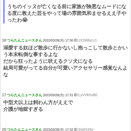
うちのイッヌが亡くなる前に家族が険悪なムードにな
る度に教えた芸をやって場の雰囲気和ませるええ子や
ったわ😭
16:
つらたんニュースさん
ID:
zXSWIqcL0
2022/03/28(月) 17:30
溺愛する奴ほど散歩に行かないし抱っこして散歩とかい
う本末転倒な事するよな
だから狂ったように吠えるクソ犬になる
結局可愛がってる自分が可愛いアクセサリー感覚なんよ
な
17:
つらたんニュースさん
ID:
LyVVKhsB0
2022/03/28(月) 17:31
中型犬以上は飼わん方がええで
介護が地獄すぎる
20:
つらたんニュースさん
ID:
4rk6S4fvr
2022/03/28(月) 17:32