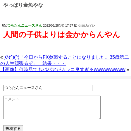
やっぱり金魚やな
65:
つらたんニュースさん
ID:
qjsqJwYax
2022/03/28(月) 17:57
人間の子供よりは金かからんやん
«
彡(^)(^)「今日からFX参戦することになりました。35歳第二
の人生頑張るぞ」→結果・・・
【画像】何時見てもババアがカッコ良すぎるwwwwwwwww
»