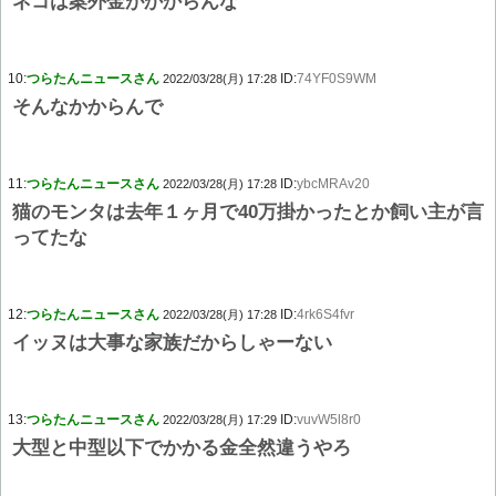
ネコは案外金がかからんな
10:
つらたんニュースさん
ID:
74YF0S9WM
2022/03/28(月) 17:28
そんなかからんで
11:
つらたんニュースさん
ID:
ybcMRAv20
2022/03/28(月) 17:28
猫のモンタは去年１ヶ月で40万掛かったとか飼い主が言
ってたな
12:
つらたんニュースさん
ID:
4rk6S4fvr
2022/03/28(月) 17:28
イッヌは大事な家族だからしゃーない
13:
つらたんニュースさん
ID:
vuvW5l8r0
2022/03/28(月) 17:29
大型と中型以下でかかる金全然違うやろ