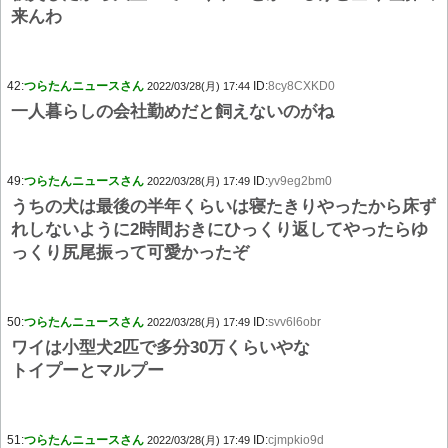
来んわ
42:
つらたんニュースさん
ID:
8cy8CXKD0
2022/03/28(月) 17:44
一人暮らしの会社勤めだと飼えないのがね
49:
つらたんニュースさん
ID:
yv9eg2bm0
2022/03/28(月) 17:49
うちの犬は最後の半年くらいは寝たきりやったから床ず
れしないように2時間おきにひっくり返してやったらゆ
っくり尻尾振って可愛かったぞ
50:
つらたんニュースさん
ID:
svv6l6obr
2022/03/28(月) 17:49
ワイは小型犬2匹で多分30万くらいやな
トイプーとマルプー
51:
つらたんニュースさん
ID:
cjmpkio9d
2022/03/28(月) 17:49