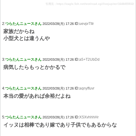
引用元：https://eagle.5ch.net/test/read.cgi/livejupiter/1648455932/
2:
つらたんニュースさん
ID:
uevprTIIr
2022/03/28(月) 17:26
家族だからね
小型犬とは違うんや
3:
つらたんニュースさん
ID:
a5+T2UbDd
2022/03/28(月) 17:26
病気したらもっとかかるで
4:
つらたんニュースさん
ID:
aqnyffuvr
2022/03/28(月) 17:26
本当の愛があれば余裕だよね
5:
つらたんニュースさん
ID:
XSXvhhhHr
2022/03/28(月) 17:26
イッヌは相棒であり嫁であり子供でもあるからな