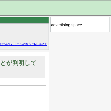
advertising space.
裏で渦巻くファンの本音とMCUの未
ことが判明して