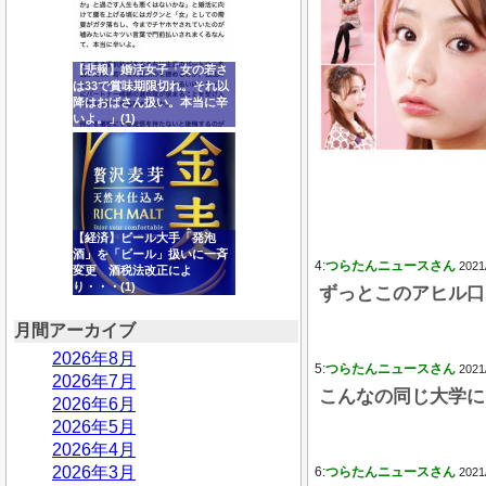
【悲報】婚活女子「女の若さ
は33で賞味期限切れ。それ以
降はおばさん扱い。本当に辛
いよ。」(1)
【経済】ビール大手「発泡
酒」を「ビール」扱いに一斉
4:
つらたんニュースさん
2021
変更 酒税法改正によ
り・・・(1)
ずっとこのアヒル口
月間アーカイブ
2026年8月
5:
つらたんニュースさん
2021
2026年7月
こんなの同じ大学に
2026年6月
2026年5月
2026年4月
2026年3月
6:
つらたんニュースさん
2021