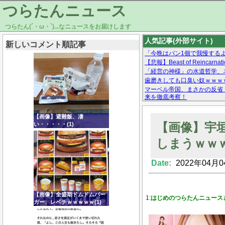
つらたんニュース
つらたん(´・ω・`)...なニュースをお届けします
人気記事(外部サイト)
新しいコメント順記事
「今晩はパン1個で我慢する
【悲報】Beast of Reinc
「経営の神様」の水道哲学、
歯磨きしても口臭い奴ｗｗｗ
マーベル帝国、まさかの反省
来を徹底考察！
【モー娘。石田亜佑美】ファ
【画像あり】Facebookとか
【画像】避難飯、凄
【画像】宇
い・・・・・(1)
しまうｗｗ
Date:
2022年04月0
Powered by livedoor 相互RSS
【画像】全盛期ドムドムバー
1:
はじめのつらたんニュース
ガー、レベチｗｗｗｗｗ(1)