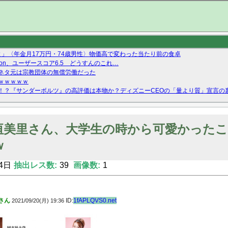
よ」〈年金月17万円・74歳男性〉物価高で変わった当たり前の食卓
arnation、ユーザースコア6.5 どうすんのこれ…
ネタ元は宗教団体の無償労働だった
ｗｗｗｗｗ
！？『サンダーボルツ』の高評価は本物か？ディズニーCEOの「量より質」宣言の
ーストテイク出演も新規獲得ならず？北川莉央が1位に
Twitterで拾ったエロ画像貼ってくよ
垣美里さん、大学生の時から可愛かった
ｗ
4日
抽出レス数:
39
画像数:
1
さん
ID:
1fAPLQVS0.net
2021/09/20(月) 19:36