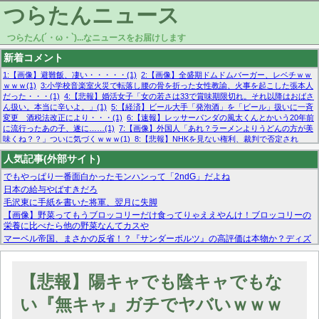
つらたんニュース
つらたん(´・ω・`)...なニュースをお届けします
新着コメント
1:【画像】避難飯、凄い・・・・・(1)
2:【画像】全盛期ドムドムバーガー、レベチｗｗ
ｗｗｗ(1)
3:小学校音楽室火災で転落し腰の骨を折った女性教諭、火事を起こした張本人
だった・・・(1)
4:【悲報】婚活女子「女の若さは33で賞味期限切れ。それ以降はおばさ
ん扱い。本当に辛いよ。」(1)
5:【経済】ビール大手「発泡酒」を「ビール」扱いに一斉
変更 酒税法改正により・・・(1)
6:【速報】レッサーパンダの風太くんとかいう20年前
に流行ったあの子、遂に……(1)
7:【画像】外国人「あれ？ラーメンよりうどんの方が美
味くね？？」ついに気づくｗｗｗ(1)
8:【悲報】NHKを見ない権利、裁判で否定され
る・・・(1)
9:欧州委員長「原発縮小は間違いでした」(1)
10:【悲報】日本企業の人手不
人気記事(外部サイト)
足、限界突破 52%「正社員も足りてません…」(1)
でもやっぱり一番面白かったモンハンって「2ndG」だよね
日本の給与やばすきだろ
毛沢東に手紙を書いた将軍、翌月に失脚
【画像】野菜ってもうブロッコリーだけ食ってりゃええやんけ！ブロッコリーの
栄養に比べたら他の野菜なんてカスや
マーベル帝国、まさかの反省！？『サンダーボルツ』の高評価は本物か？ディズ
ニーCEOの「量より質」宣言の裏で渦巻くファンの本音とMCUの未来を徹底考
察！
【モー娘。石田亜佑美】ファーストテイク出演も新規獲得ならず？北川莉央が1
【悲報】陽キャでも陰キャでもな
位に
【画像あり】FacebookとかTwitterで拾ったエロ画像貼ってくよ
い『無キャ』ガチでヤバいｗｗｗ