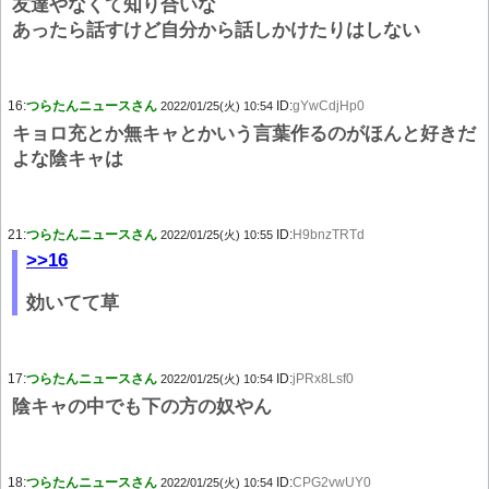
友達やなくて知り合いな
あったら話すけど自分から話しかけたりはしない
16:
つらたんニュースさん
ID:
gYwCdjHp0
2022/01/25(火) 10:54
キョロ充とか無キャとかいう言葉作るのがほんと好きだ
よな陰キャは
21:
つらたんニュースさん
ID:
H9bnzTRTd
2022/01/25(火) 10:55
>>16
効いてて草
17:
つらたんニュースさん
ID:
jPRx8Lsf0
2022/01/25(火) 10:54
陰キャの中でも下の方の奴やん
18:
つらたんニュースさん
ID:
CPG2vwUY0
2022/01/25(火) 10:54