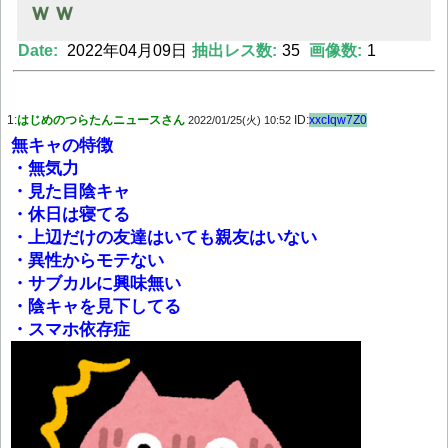
ｗｗ
Date:
2022年04月09日
抽出レス数:
35
画像数:
1
Powered by livedoor 相互RSS
1:
はじめのつらたんニュースさん
ID:
xxcIqw7Z0
2022/01/25(火) 10:52
無キャの特徴
・無気力
・見た目陰キャ
・休日は寝てる
・上辺だけの友達はいても親友はいない
・異性からモテない
・サブカルに興味無い
・陰キャを見下してる
・スマホ依存症