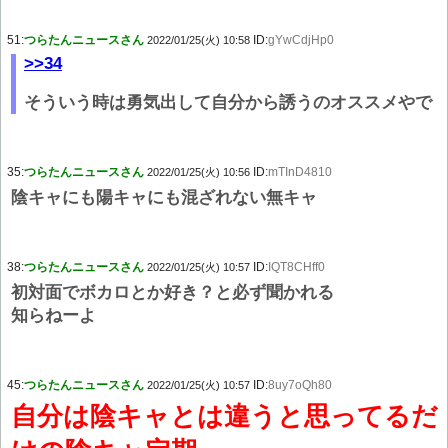
51:
つらたんニュースさん
ID:
gYwCdjHp0
2022/01/25(火) 10:58
>>34
そういう時は勇気出して自分から誘うのオススメやで
35:
つらたんニュースさん
ID:
mTInD4810
2022/01/25(火) 10:56
陰キャにも陽キャにも混ざれない無キャ
38:
つらたんニュースさん
ID:
IQT8CHff0
2022/01/25(火) 10:57
初対面でボカロとか好き？と必ず聞かれる
知らねーよ
45:
つらたんニュースさん
ID:
8uy7oQh80
2022/01/25(火) 10:57
自分は陰キャとは違うと思ってるだ