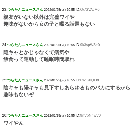
23:
つらたんニュースさん
ID:
Ox/GVAJM0
2022/01/25(火) 10:55
親友がいない以外は完璧ワイや
趣味がないから女の子と喋る話題もない
24:
つらたんニュースさん
ID:
9k3spWS+0
2022/01/25(火) 10:55
隠キャとかじゃなくて病気や
飯食って運動して睡眠時間取れ
25:
つらたんニュースさん
ID:
0WQ/uQFId
2022/01/25(火) 10:55
陰キャも陽キャも見下すしあらゆるものバカにするから
趣味もないぞ
26:
つらたんニュースさん
ID:
9nVbNhwV0
2022/01/25(火) 10:55
ワイやん