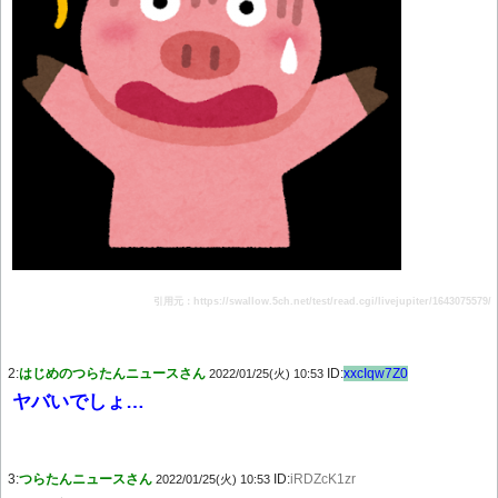
引用元：https://swallow.5ch.net/test/read.cgi/livejupiter/1643075579/
2:
はじめのつらたんニュースさん
ID:
xxcIqw7Z0
2022/01/25(火) 10:53
ヤバいでしょ…
3:
つらたんニュースさん
ID:
iRDZcK1zr
2022/01/25(火) 10:53