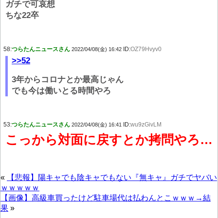
ガチで可哀想
ちな22卒
58:
つらたんニュースさん
ID:
OZ79Hvyv0
2022/04/08(金) 16:42
>>52
3年からコロナとか最高じゃん
でも今は働いとる時間やろ
53:
つらたんニュースさん
ID:
wu9zGivLM
2022/04/08(金) 16:41
こっから対面に戻すとか拷問やろ…
«
【悲報】陽キャでも陰キャでもない『無キャ』ガチでヤバい
ｗｗｗｗｗ
【画像】高級車買ったけど駐車場代は払わんとこｗｗｗ→結
果
»