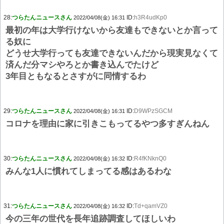
28:
つらたんニュースさん
ID:
h3R4udKp0
2022/04/08(金) 16:31
最初の年は大学行けないから友達もできないとか言って
る奴に
どうせ大学行っても友達できないんだから現実見なくて
済んだ分マシやろとか書き込んでたけど
3年目ともなるとさすがに同情するわ
29:
つらたんニュースさん
ID:
D9WPzSGCM
2022/04/08(金) 16:31
コロナを理由に家に引きこもってるやつ多すぎんねん
30:
つらたんニュースさん
ID:
R4fKNknQ0
2022/04/08(金) 16:32
みんな1人に慣れてしまってる感はあるわな
31:
つらたんニュースさん
ID:
Td+qamVZ0
2022/04/08(金) 16:32
今の三年の世代を長年追跡調査してほしいわ