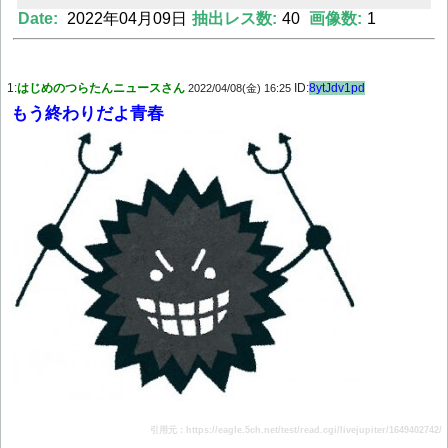
Date:
2022年04月09日
抽出レス数:
40
画像数:
1
Powered by livedoor 相互RSS
1:
はじめのつらたんニュースさん
ID:
8ytJdv1pd
2022/04/08(金) 16:25
もう終わりだよ青春
引用元：https://eagle.5ch.net/test/read.cgi/livejupiter/1649402742/