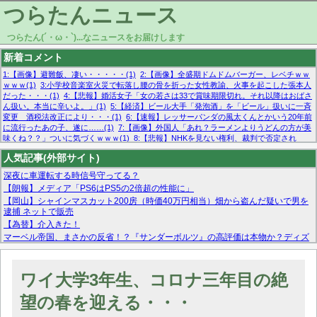
つらたんニュース
つらたん(´・ω・`)...なニュースをお届けします
新着コメント
1:【画像】避難飯、凄い・・・・・(1)
2:【画像】全盛期ドムドムバーガー、レベチｗｗ
ｗｗｗ(1)
3:小学校音楽室火災で転落し腰の骨を折った女性教諭、火事を起こした張本人
だった・・・(1)
4:【悲報】婚活女子「女の若さは33で賞味期限切れ。それ以降はおばさ
ん扱い。本当に辛いよ。」(1)
5:【経済】ビール大手「発泡酒」を「ビール」扱いに一斉
変更 酒税法改正により・・・(1)
6:【速報】レッサーパンダの風太くんとかいう20年前
に流行ったあの子、遂に……(1)
7:【画像】外国人「あれ？ラーメンよりうどんの方が美
味くね？？」ついに気づくｗｗｗ(1)
8:【悲報】NHKを見ない権利、裁判で否定され
る・・・(1)
9:欧州委員長「原発縮小は間違いでした」(1)
10:【悲報】日本企業の人手不
人気記事(外部サイト)
足、限界突破 52%「正社員も足りてません…」(1)
深夜に車運転する時信号守ってる？
【朗報】メディア「PS6はPS5の2倍超の性能に」
【岡山】シャインマスカット200房（時価40万円相当）畑から盗んだ疑いで男を
逮捕 ネットで販売
【為替】介入きた！
マーベル帝国、まさかの反省！？『サンダーボルツ』の高評価は本物か？ディズ
ニーCEOの「量より質」宣言の裏で渦巻くファンの本音とMCUの未来を徹底考
察！
【モー娘。石田亜佑美】ファーストテイク出演も新規獲得ならず？北川莉央が1
ワイ大学3年生、コロナ三年目の絶
位に
【画像あり】FacebookとかTwitterで拾ったエロ画像貼ってくよ
望の春を迎える・・・