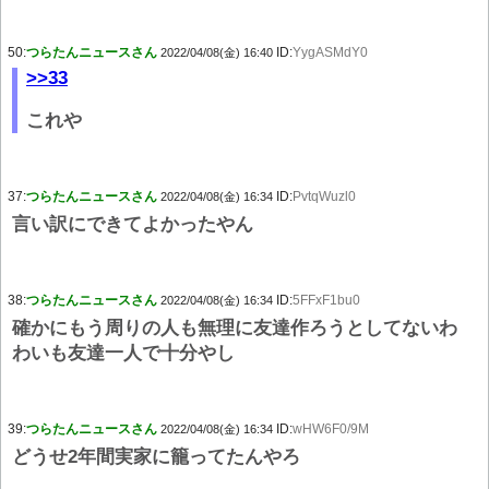
50:
つらたんニュースさん
ID:
YygASMdY0
2022/04/08(金) 16:40
>>33
これや
37:
つらたんニュースさん
ID:
PvtqWuzl0
2022/04/08(金) 16:34
言い訳にできてよかったやん
38:
つらたんニュースさん
ID:
5FFxF1bu0
2022/04/08(金) 16:34
確かにもう周りの人も無理に友達作ろうとしてないわ
わいも友達一人で十分やし
39:
つらたんニュースさん
ID:
wHW6F0/9M
2022/04/08(金) 16:34
どうせ2年間実家に籠ってたんやろ