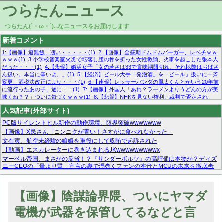
つらたんニュース
つらたん(´・ω・`)...なニュースをお届けします
新着コメント
1:【画像】避難飯、凄い・・・・・(1)
2:【画像】全盛期ドムドムバーガー、レベチｗｗ
ｗｗｗ(1)
3:小学校音楽室火災で転落し腰の骨を折った女性教諭、火事を起こした張本人
だった・・・(1)
4:【悲報】婚活女子「女の若さは33で賞味期限切れ。それ以降はおばさ
ん扱い。本当に辛いよ。」(1)
5:【経済】ビール大手「発泡酒」を「ビール」扱いに一斉
変更 酒税法改正により・・・(1)
6:【速報】レッサーパンダの風太くんとかいう20年前
に流行ったあの子、遂に……(1)
7:【画像】外国人「あれ？ラーメンよりうどんの方が美
味くね？？」ついに気づくｗｗｗ(1)
8:【悲報】NHKを見ない権利、裁判で否定され
る・・・(1)
9:欧州委員長「原発縮小は間違いでした」(1)
10:【悲報】日本企業の人手不
人気記事(外部サイト)
足、限界突破 52%「正社員も足りてません…」(1)
PC版サイレントヒル新作の動作環境、限界突破wwwwwww
【画像】X民さん「ニンニクが青い！さすがに食べれなかった」
文在寅、航空未経験の娘婿を重役にして収賄で起訴された
【動画】エスカレーターに巻き込まれるJKwwwwwwwwwx
マーベル帝国、まさかの反省！？『サンダーボルツ』の高評価は本物か？ディズ
ニーCEOの「量より質」宣言の裏で渦巻くファンの本音とMCUの未来を徹底考
察！
【モー娘。石田亜佑美】ファーストテイク出演も新規獲得ならず？北川莉央が1
位に
【画像】陰謀論界隈、ついにヤマダ
【画像あり】FacebookとかTwitterで拾ったエロ画像貼ってくよ
電機が武器を保管してるなどと言