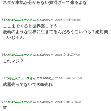
ネタか本気か分からない奴混ざって来るよな
64:
つらたんニュースさん
ID:
SlFxn6Hg0
2022/04/16(土) 23:02
ここまでくると世界楽しそう
漫画のような世界に生きてるんだろうこいつら？絶対楽
しいじゃん
66:
つらたんニュースさん
ID:
LlIyZPM/0
2022/04/16(土) 23:02
これマジ？
67:
つらたんニュースさん
ID:
eudc4LL50
2022/04/16(土) 23:02
武器売ってないでPS5売れ
72:
つらたんニュースさん
ID:
jq8GmjIC0
2022/04/16(土) 23:03
草