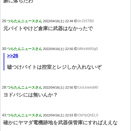
腑に落ちたわ
26:
つらたんニュースさん
ID:
lirJ3STB0
2022/04/16(土) 22:49
元バイトやけど倉庫に武器はなかったで
30:
つらたんニュースさん
ID:
MKeW/60g0
2022/04/16(土) 22:50
>>26
嘘つけバイトは控室とレジしか入れないぞ
28:
つらたんニュースさん
ID:
UuUowlaM0
2022/04/16(土) 22:50
ヨドバシには無いんか？
43:
つらたんニュースさん
ID:
OdYpQhEL0
2022/04/16(土) 22:53
確かにヤマダ電機跡地を武器保管庫にすればええな