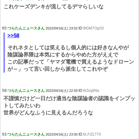
これケーズデンキが流してるデマらしいな
65:
つらたんニュースさん
ID:
9tGM7OgS0
2022/04/16(土) 23:02
>>58
それネタとしては笑えるし個人的には好きなんやが
陰謀論界隈は本気にするからやめた方がええで
この記事だって「ヤマダ電機で買えるようなドローン
が～」って言い回しから派生してこれやぞ
59:
つらたんニュースさん
ID:
6lZegfAta
2022/04/16(土) 22:59
不謹慎だけど一日だけ適当な陰謀論者の認識をインプッ
トしてみたいわ
世界がどんなふうに見えるんだろうな
63:
つらたんニュースさん
ID:
6LF/ZLT70
2022/04/16(土) 23:00