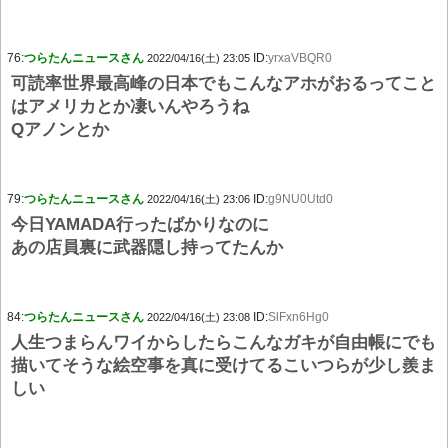
76:
つらたんニュースさん
ID:
yrxaVBQR0
2022/04/16(土) 23:05
可読率世界最高峰の日本でもこんなアホがおるってこと
はアメリカとか凄いんやろうね
Qアノンとか
79:
つらたんニュースさん
ID:
g9NU0Utd0
2022/04/16(土) 23:06
今日YAMADA行ったばかりなのに
あの店員裏に武器隠し持ってたんか
84:
つらたんニュースさん
ID:
SlFxn6Hg0
2022/04/16(土) 23:08
人生つまらんワイからしたらこんなガキが自由帳にでも
描いてそうな絵空事を真に受けてるこいつらが少し羨ま
しい