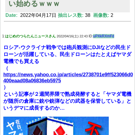
い始めるｗｗｗ
Date:
2022年04月17日
抽出レス数:
38
画像数:
2
Powered by livedoor 相互RSS
1:
はじめのつらたんニュースさん
ID:
uPXkRXmFd
2022/04/16(土) 22:43
ロシア-ウクライナ戦争では砲兵観測にDJIなどの民生ド
ローンが活躍している、民生ドローンはたとえばヤマダ
電機でも買える
（
https://news.yahoo.co.jp/articles/2738701e9ff523066d0
400eaad08a06836eb5975
）
という記事が２週間界隈で熟成発酵すると「ヤマダ電機
が随所の倉庫に銃や銃弾などの武器を保管している」と
いうデマに成長するのか…