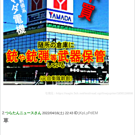
引用元：https://eagle.5ch.net/test/read.cgi/livejupiter/1650116604/
2:
つらたんニュースさん
ID:
jKpLyPdEM
2022/04/16(土) 22:43
草