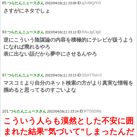
85:
つらたんニュースさん
ID:
q2vWQ/Yr0
2022/04/16(土) 23:08
さすがにネタでしょ
93:
つらたんニュースさん
ID:
R4uJgCIg0
2022/04/16(土) 23:12
逆にこういう陰謀論の内容を積極的にテレビが扱うよう
になれば廃れるやろ
表に出ない話だから夢中にさせるんやろ
97:
つらたんニュースさん
ID:
S5HYTsd+0
2022/04/16(土) 23:13
マスコミより自分のネット検索の方がより真実な情報を
掴めると思ってるのすごいよな
101:
つらたんニュースさん
ID:
RTS0D/lId
2022/04/16(土) 23:14
こういう人らも漠然とした不安に囲
まれた結果”気づいて”しまったんだ