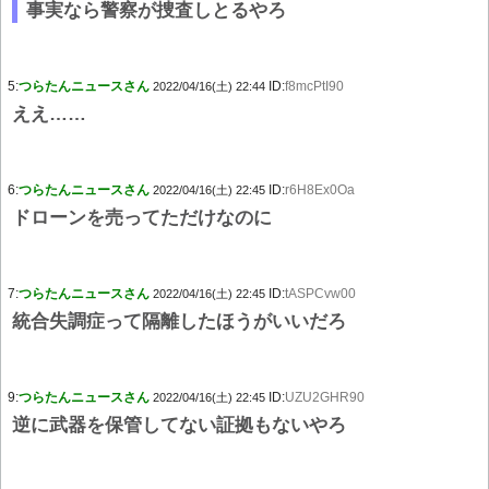
事実なら警察が捜査しとるやろ
5:
つらたんニュースさん
ID:
f8mcPtI90
2022/04/16(土) 22:44
ええ……
6:
つらたんニュースさん
ID:
r6H8Ex0Oa
2022/04/16(土) 22:45
ドローンを売ってただけなのに
7:
つらたんニュースさん
ID:
tASPCvw00
2022/04/16(土) 22:45
統合失調症って隔離したほうがいいだろ
9:
つらたんニュースさん
ID:
UZU2GHR90
2022/04/16(土) 22:45
逆に武器を保管してない証拠もないやろ