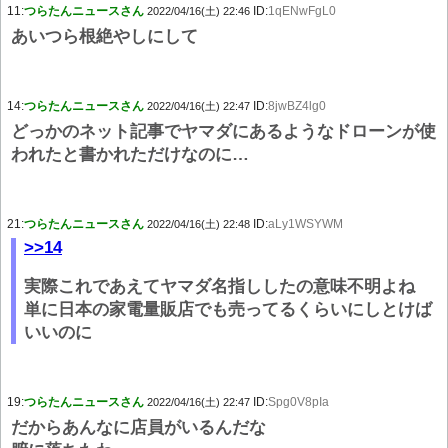
11:
つらたんニュースさん
ID:
1qENwFgL0
2022/04/16(土) 22:46
あいつら根絶やしにして
14:
つらたんニュースさん
ID:
8jwBZ4lg0
2022/04/16(土) 22:47
どっかのネット記事でヤマダにあるようなドローンが使
われたと書かれただけなのに…
21:
つらたんニュースさん
ID:
aLy1WSYWM
2022/04/16(土) 22:48
>>14
実際これであえてヤマダ名指ししたの意味不明よね
単に日本の家電量販店でも売ってるくらいにしとけば
いいのに
19:
つらたんニュースさん
ID:
Spg0V8pIa
2022/04/16(土) 22:47
だからあんなに店員がいるんだな