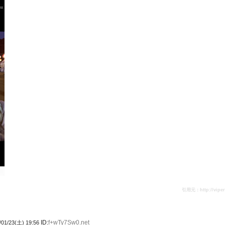
引用元：http://viper.
ID:
f+wTy7Sw0.net
/01/23(土) 19:56