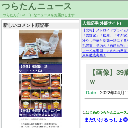
つらたんニュース
つらたん(´・ω・`)...なニュースをお届けします
人気記事(外部サイト)
新しいコメント順記事
【悲報】メトロイドプライム4 
「吉野家」「松屋」「すき家
冷やし中華と冷麺一緒にする
毛沢東、党内の「自己批判」
マーベル帝国、まさかの反省
来を徹底考察！
【モー娘。石田亜佑美】ファ
【画像あり】Facebookとか
【画像】避難飯、凄
【画像】3
い・・・・・(1)
ｗ
Date:
2022年04月1
Powered by livedoor 相互RSS
【画像】全盛期ドムドムバー
1:
はじめのつらたんニュース
ガー、レベチｗｗｗｗｗ(1)
まだいけるっしょ😎