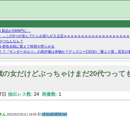
新品が2999円に…
」←この3つが並んでたらお前らが入る店ｗｗｗｗｗｗｗｗｗｗｗｗｗｗｗｗｗｗｗ
やつなんなん？
を密告合戦に変えて幹部を黙らせる
！？『サンダーボルツ』の高評価は本物か？ディズニーCEOの「量より質」宣言の
ーストテイク出演も新規獲得ならず？北川莉央が1位に
Twitterで拾ったエロ画像貼ってくよ
9歳の女だけどぶっちゃけまだ20代つって
7日
抽出レス数:
24
画像数:
1
さん
ID:
c8JcwEdEM.net
2021/01/23(土) 19:55