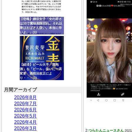
【悲報】婚活女子「女の若さ
は33で賞味期限切れ。それ以
降はおばさん扱い。本当に辛
いよ。」(1)
【経済】ビール大手「発泡
酒」を「ビール」扱いに一斉
変更 酒税法改正によ
り・・・(1)
月間アーカイブ
2026年8月
2026年7月
2026年6月
2026年5月
2026年4月
2026年3月
2:
つらたんニュースさん
2021