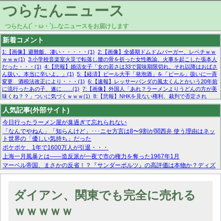
つらたんニュース
つらたん(´・ω・`)...なニュースをお届けします
新着コメント
1:【画像】避難飯、凄い・・・・・(1)
2:【画像】全盛期ドムドムバーガー、レベチｗｗ
ｗｗｗ(1)
3:小学校音楽室火災で転落し腰の骨を折った女性教諭、火事を起こした張本人
だった・・・(1)
4:【悲報】婚活女子「女の若さは33で賞味期限切れ。それ以降はおばさ
ん扱い。本当に辛いよ。」(1)
5:【経済】ビール大手「発泡酒」を「ビール」扱いに一斉
変更 酒税法改正により・・・(1)
6:【速報】レッサーパンダの風太くんとかいう20年前
に流行ったあの子、遂に……(1)
7:【画像】外国人「あれ？ラーメンよりうどんの方が美
味くね？？」ついに気づくｗｗｗ(1)
8:【悲報】NHKを見ない権利、裁判で否定され
る・・・(1)
9:欧州委員長「原発縮小は間違いでした」(1)
10:【悲報】日本企業の人手不
人気記事(外部サイト)
足、限界突破 52%「正社員も足りてません…」(1)
今日行ったラーメン屋が臭過ぎて忘れられない
「なんでやねん」「知らんけど」･･･ニセ方言は8〜9割が関西弁 使う理由はネッ
ト世界の「優しい気持ち」だった
ポケポケ、1年で1600万人が引退・・・
上海一月風暴とは——造反派が一夜で市の権力を奪った1967年1月
マーベル帝国、まさかの反省！？『サンダーボルツ』の高評価は本物か？ディズ
ニーCEOの「量より質」宣言の裏で渦巻くファンの本音とMCUの未来を徹底考
察！
【モー娘。石田亜佑美】ファーストテイク出演も新規獲得ならず？北川莉央が1
ダイアン、関東でも完全に売れる
位に
【画像あり】FacebookとかTwitterで拾ったエロ画像貼ってくよ
ｗｗｗｗｗ