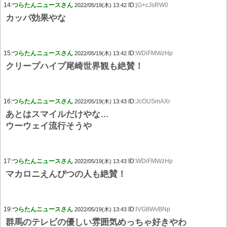
14:
つらたんニュースさん
ID:
jG+cJsRW0
2022/05/19(木) 13:42
カッパ効果やな
15:
つらたんニュースさん
ID:
WDiFMWzHp
2022/05/19(木) 13:42
クリープハイプ尾崎世界観も絶賛！
16:
つらたんニュースさん
ID:
JcOUSmAXr
2022/05/19(木) 13:43
あとはスマイルだけやな…
ウーウェイ流行そうや
17:
つらたんニュースさん
ID:
WDiFMWzHp
2022/05/19(木) 13:43
マカロニえんぴつの人も絶賛！
19:
つらたんニュースさん
ID:
lVG8WvBNp
2022/05/19(木) 13:43
群馬のテレビの優しい雰囲気めっちゃ好きやわ