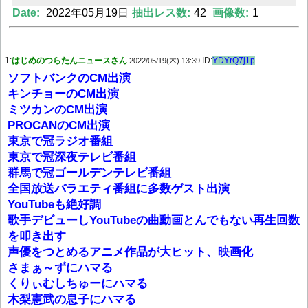
Date:
2022年05月19日
抽出レス数:
42
画像数:
1
Powered by livedoor 相互RSS
1:
はじめのつらたんニュースさん
ID:
YDYrQ7j1p
2022/05/19(木) 13:39
ソフトバンクのCM出演
キンチョーのCM出演
ミツカンのCM出演
PROCANのCM出演
東京で冠ラジオ番組
東京で冠深夜テレビ番組
群馬で冠ゴールデンテレビ番組
全国放送バラエティ番組に多数ゲスト出演
YouTubeも絶好調
歌手デビューしYouTubeの曲動画とんでもない再生回数
を叩き出す
声優をつとめるアニメ作品が大ヒット、映画化
さまぁ～ずにハマる
くりぃむしちゅーにハマる
木梨憲武の息子にハマる