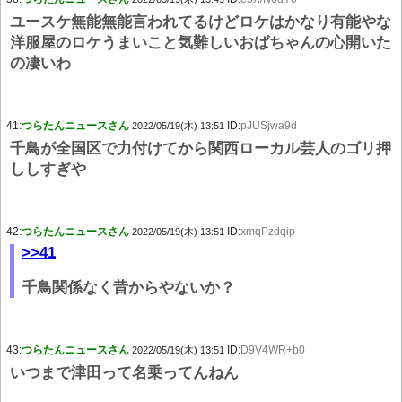
ユースケ無能無能言われてるけどロケはかなり有能やな
洋服屋のロケうまいこと気難しいおばちゃんの心開いた
の凄いわ
41:
つらたんニュースさん
ID:
pJUSjwa9d
2022/05/19(木) 13:51
千鳥が全国区で力付けてから関西ローカル芸人のゴリ押
ししすぎや
42:
つらたんニュースさん
ID:
xmqPzdqip
2022/05/19(木) 13:51
>>41
千鳥関係なく昔からやないか？
43:
つらたんニュースさん
ID:
D9V4WR+b0
2022/05/19(木) 13:51
いつまで津田って名乗ってんねん