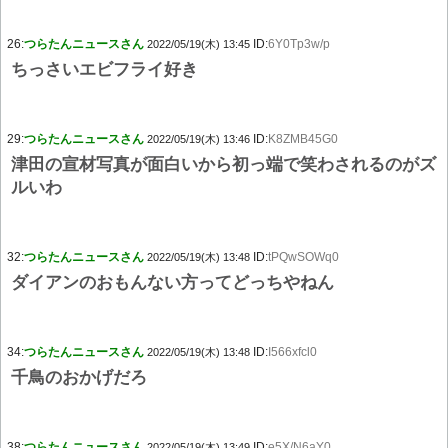
26:
つらたんニュースさん
ID:
6Y0Tp3w/p
2022/05/19(木) 13:45
ちっさいエビフライ好き
29:
つらたんニュースさん
ID:
K8ZMB45G0
2022/05/19(木) 13:46
津田の宣材写真が面白いから初っ端で笑わされるのがズ
ルいわ
32:
つらたんニュースさん
ID:
tPQwSOWq0
2022/05/19(木) 13:48
ダイアンのおもんない方ってどっちやねん
34:
つらたんニュースさん
ID:
I566xfcl0
2022/05/19(木) 13:48
千鳥のおかげだろ
38:
つらたんニュースさん
ID:
e5X/N6aY0
2022/05/19(木) 13:49