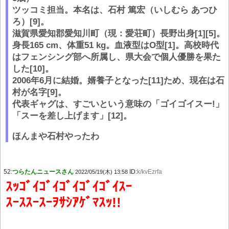
ツッコミ担当。本名は、石村 篤宏（いしむら あつひ
ろ）[9]。
滋賀県愛知郡愛知川町（現：愛荘町）長野出身[1][5]。
身長165 cm、体重51 kg。血液型はO型[1]。高校時代
はフェンシング部へ所属し、県大会で個人優勝を果た
した[10]。
2006年6月に結婚。婿養子となった[11]ため、現在は石
村が名字[9]。
代表ギャグは、すごいという意味の「ゴイゴイスー!」
「スーを差し上げます」[12]。
ほんまや石村やったわ
52:
つらたんニュースさん
ID:
k/kvEzrfa
2022/05/19(木) 13:58
ｽｯｺﾞｲｺﾞｲｺﾞｲｺﾞｲｺﾞｲｽｰ
ｽｰｽｽｰｽｰｦｻｼｱｹﾞﾏｽｯ!!