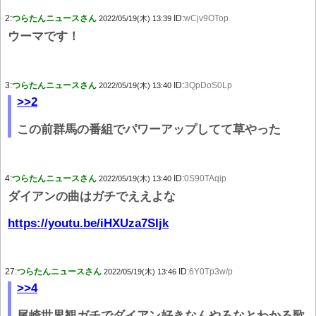
2:
つらたんニュースさん
ID:
wCjv9OTop
2022/05/19(木) 13:39
ウーマです！
3:
つらたんニュースさん
ID:
3QpDoS0Lp
2022/05/19(木) 13:40
>>2
この前群馬の番組でパワーアップしてて草やった
4:
つらたんニュースさん
ID:
0S90TAqip
2022/05/19(木) 13:40
ダイアンの曲はガチでええよな
https://youtu.be/iHXUza7SIjk
27:
つらたんニュースさん
ID:
6Y0Tp3w/p
2022/05/19(木) 13:46
>>4
尾崎世界観ガチでダイアン好きなんやろなとわかる歌