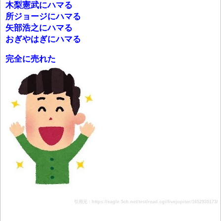
木梨憲武にハマる
所ジョージにハマる
矢部浩之にハマる
おぎやはぎにハマる
完全に売れた
引用元：https://eagle.5ch.net/test/read.cgi/livejupiter/1652935173/