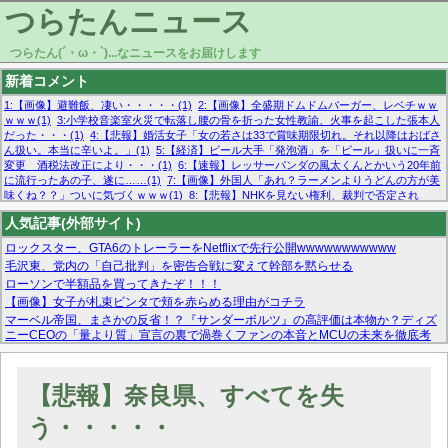
つらたんニュース
つらたん(´・ω・`)...なニュースをお届けします
新着コメント
1:【画像】避難飯、凄い・・・・・(1)
2:【画像】全盛期ドムドムバーガー、レベチｗｗ
ｗｗｗ(1)
3:小学校音楽室火災で転落し腰の骨を折った女性教諭、火事を起こした張本人
だった・・・(1)
4:【悲報】婚活女子「女の若さは33で賞味期限切れ。それ以降はおばさ
ん扱い。本当に辛いよ。」(1)
5:【経済】ビール大手「発泡酒」を「ビール」扱いに一斉
変更 酒税法改正により・・・(1)
6:【速報】レッサーパンダの風太くんとかいう20年前
に流行ったあの子、遂に……(1)
7:【画像】外国人「あれ？ラーメンよりうどんの方が美
味くね？？」ついに気づくｗｗｗ(1)
8:【悲報】NHKを見ない権利、裁判で否定され
る・・・(1)
9:欧州委員長「原発縮小は間違いでした」(1)
10:【悲報】日本企業の人手不
人気記事(外部サイト)
足、限界突破 52%「正社員も足りてません…」(1)
ロックスター、GTA6のトレーラーをNetflixで先行公開wwwwwwwwwww
毛沢東、党内の「自己批判」を密告合戦に変えて幹部を黙らせる
ローソンで半額品を買ってきたぞ！！！
【画像】女子が札束ビンタで頬を赤らめる理由がコチラ
マーベル帝国、まさかの反省！？『サンダーボルツ』の高評価は本物か？ディズ
ニーCEOの「量より質」宣言の裏で渦巻くファンの本音とMCUの未来を徹底考
察！
【モー娘。石田亜佑美】ファーストテイク出演も新規獲得ならず？北川莉央が1
位に
【悲報】奈良県、すべてを失
【画像あり】FacebookとかTwitterで拾ったエロ画像貼ってくよ
う・・・・・