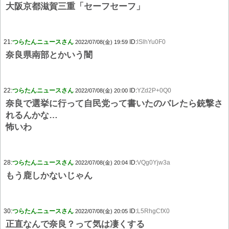
大阪京都滋賀三重「セーフセーフ」
21:
つらたんニュースさん
ID:
lSlhYu0F0
2022/07/08(金) 19:59
奈良県南部とかいう闇
22:
つらたんニュースさん
ID:
YZd2P+0Q0
2022/07/08(金) 20:00
奈良で選挙に行って自民党って書いたのバレたら銃撃さ
れるんかな…
怖いわ
28:
つらたんニュースさん
ID:
VQg0Yjw3a
2022/07/08(金) 20:04
もう鹿しかないじゃん
30:
つらたんニュースさん
ID:
L5RhgCfX0
2022/07/08(金) 20:05
正直なんで奈良？って気は凄くする