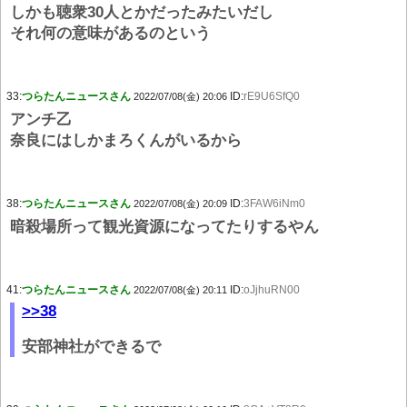
しかも聴衆30人とかだったみたいだし
それ何の意味があるのという
33:
つらたんニュースさん
ID:
rE9U6SfQ0
2022/07/08(金) 20:06
アンチ乙
奈良にはしかまろくんがいるから
38:
つらたんニュースさん
ID:
3FAW6iNm0
2022/07/08(金) 20:09
暗殺場所って観光資源になってたりするやん
41:
つらたんニュースさん
ID:
oJjhuRN00
2022/07/08(金) 20:11
>>38
安部神社ができるで