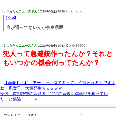
63:
つらたんニュースさん
ID:
uCFyjID30
2022/07/08(金) 20:19
>>53
血が通ってないんか奈良県民
49:
つらたんニュースさん
ID:
Xt6cT94O0
2022/07/08(金) 20:13
犯人って急遽銃作ったんか？それと
もいつかの機会伺ってたんか？
«
【画像】「私、アーニャに似てるってよく言われるんですよ
ね」系女子、大量発生ｗｗｗｗｗ
安倍元首相銃撃の容疑者「特定の宗教団体幹部を狙ってい
た」と供述・・・
»