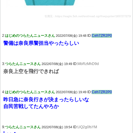
引用元：https://eagle.5ch.net/test/read.cgi/livejupiter/1657277273/
2:
はじめのつらたんニュースさん
ID:
Ceh7ZR2P0
2022/07/08(金) 19:48
警備は奈良県警担当やったらしい
3:
つらたんニュースさん
ID:
MbRzMhD9d
2022/07/08(金) 19:49
奈良上空を飛行できれば
4:
はじめのつらたんニュースさん
ID:
Ceh7ZR2P0
2022/07/08(金) 19:49
昨日急に奈良行きが決まったらしいな
自民苦戦してたんやろか
9:
つらたんニュースさん
ID:
UQ2g0fsYM
2022/07/08(金) 19:54