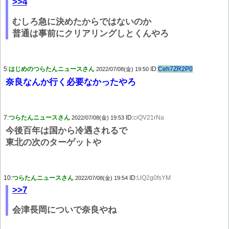
>>4
むしろ急に決めたからではないのか
普通は事前にクリアリングしとくんやろ
5:
はじめのつらたんニュースさん
ID:
Ceh7ZR2P0
2022/07/08(金) 19:50
奈良なんか行く必要なかったやろ
7:
つらたんニュースさん
ID:
ciQV21rNa
2022/07/08(金) 19:53
今後百年は国から冷遇されるで
東北の次のターゲットや
10:
つらたんニュースさん
ID:
UQ2g0fsYM
2022/07/08(金) 19:54
>>7
会津長岡についで奈良やね