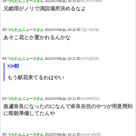
39:
つらたんニュースさん
ID:
8CA+VT8R0
2022/07/08(金) 20:10
元総理がノリで演説場所決めるなよ
40:
つらたんニュースさん
ID:
7gL+6c5fp
2022/07/08(金) 20:10
あそこ花とか置かれるんかな
44:
つらたんニュースさん
ID:
uCFyjID30
2022/07/08(金) 20:12
>>40
もう献花来てるわはやい
43:
つらたんニュースさん
ID:
lzc9PE610
2022/07/08(金) 20:11
急遽奈良になったのになんで奈良在住のやつが用意周到
に暗殺準備してたんや
45:
つらたんニュースさん
ID:
vv1g+yNG0
2022/07/08(金) 20:12