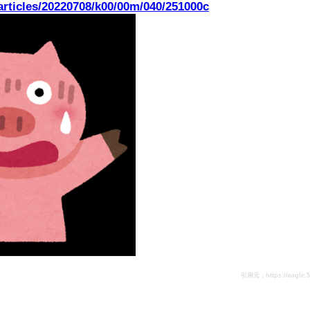
/articles/20220708/k00/00m/040/251000c
引用元：https://eagle.5ch