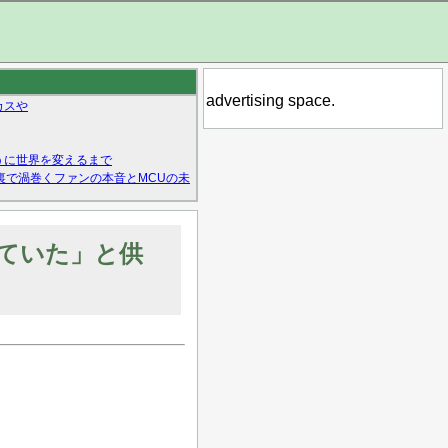
advertising space.
カスや
うに世界を変えるまで
裏で渦巻くファンの本音とMCUの未
ていた」と供