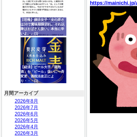
https://mainichi.jp
【悲報】婚活女子「女の若さ
は33で賞味期限切れ。それ以
降はおばさん扱い。本当に辛
いよ。」(1)
【経済】ビール大手「発泡
酒」を「ビール」扱いに一斉
変更 酒税法改正によ
り・・・(1)
月間アーカイブ
2026年8月
2026年7月
2026年6月
2026年5月
2026年4月
2026年3月