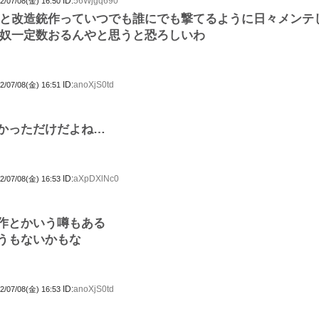
ID:
56Wjgq690
2/07/08(金) 16:50
と改造銃作っていつでも誰にでも撃てるように日々メンテ
奴一定数おるんやと思うと恐ろしいわ
ID:
anoXjS0td
2/07/08(金) 16:51
かっただけだよね…
ID:
aXpDXlNc0
2/07/08(金) 16:53
作とかいう噂もある
うもないかもな
ID:
anoXjS0td
2/07/08(金) 16:53