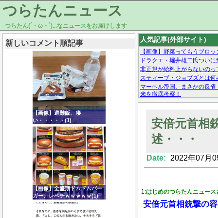
つらたんニュース
つらたん(´・ω・`)...なニュースをお届けします
人気記事(外部サイト)
新しいコメント順記事
【画像】野菜ってもうブロッ
ドラクエ・堀井雄二氏ついに
非正規が給料上がらないのっ
スティーブ・ジョブズとは何
マーベル帝国、まさかの反省
来を徹底考察！
【モー娘。石田亜佑美】ファ
【画像あり】Facebookとか
【画像】避難飯、凄
安倍元首相
い・・・・・(1)
述・・・
Date:
2022年07月0
Powered by livedoor 相互RSS
【画像】全盛期ドムドムバー
1:
はじめのつらたんニュース
ガー、レベチｗｗｗｗｗ(1)
安倍元首相銃撃の容