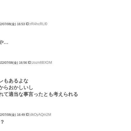
ID:
rR4hcRLf0
2/07/08(金) 16:53
や…
ID:
zozn8BXDM
22/07/08(金) 16:56
レもあるよな
からおかしいし
れて適当な事言ったとも考えられる
ID:
dkOyAQm2M
2/07/08(金) 16:49
？