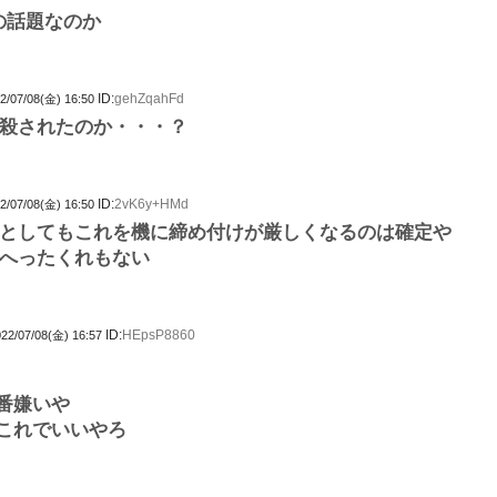
の話題なのか
ID:
gehZqahFd
2/07/08(金) 16:50
殺されたのか・・・？
ID:
2vK6y+HMd
2/07/08(金) 16:50
としてもこれを機に締め付けが厳しくなるのは確定や
へったくれもない
ID:
HEpsP8860
22/07/08(金) 16:57
番嫌いや
これでいいやろ