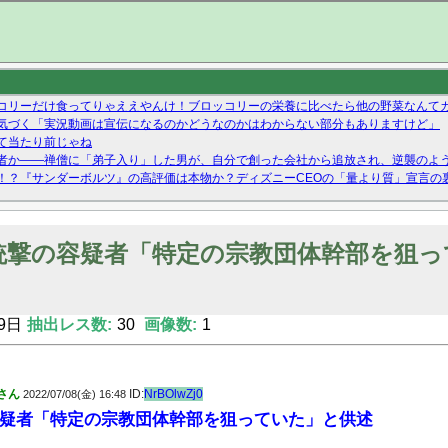
コリーだけ食ってりゃええやんけ！ブロッコリーの栄養に比べたら他の野菜なんて
気づく「実況動画は宣伝になるのかどうなのかはわからない部分もありますけど」
て当たり前じゃね
者か——禅僧に「弟子入り」した男が、自分で創った会社から追放され、逆襲のよ
！？『サンダーボルツ』の高評価は本物か？ディズニーCEOの「量より質」宣言の
ーストテイク出演も新規獲得ならず？北川莉央が1位に
Twitterで拾ったエロ画像貼ってくよ
銃撃の容疑者「特定の宗教団体幹部を狙っ
9日
抽出レス数:
30
画像数:
1
さん
ID:
NrBOlwZj0
2022/07/08(金) 16:48
疑者「特定の宗教団体幹部を狙っていた」と供述