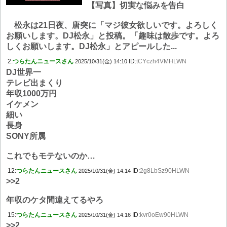
【写真】切実な悩みを告白
松永は21日夜、唐突に「マジ彼女欲しいです。よろしく
お願いします。DJ松永」と投稿。「趣味は散歩です。よろ
しくお願いします。DJ松永」とアピールした...
2:
つらたんニュースさん
ID:
tCYczh4VMHLWN
2025/10/31(金) 14:10
DJ世界一
テレビ出まくり
年収1000万円
イケメン
細い
長身
SONY所属
これでもモテないのか…
12:
つらたんニュースさん
ID:
2g8LbSz90HLWN
2025/10/31(金) 14:14
>>2
年収のケタ間違えてるやろ
15:
つらたんニュースさん
ID:
kvr0oEw90HLWN
2025/10/31(金) 14:16
>>2