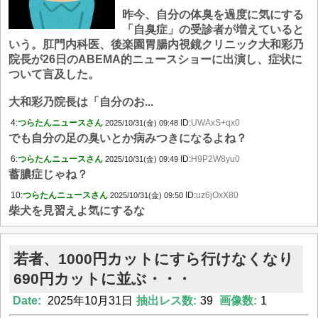
昨今、自分の体臭を過度に気にする
「自臭症」の受診者が増えていると
いう。肛門内科医、後楽園胃腸内視鏡クリニック大和彩乃
院長が26日のABEMA的ニュースショーに出演し、症状に
ついて言及した。
大和彩乃院長は「自分のお...
4:
つらたんニュースさん
ID:
UWAxS+qx0
2025/10/31(金) 09:48
でも自分の足の臭いとか病みつきになるよね？
6:
つらたんニュースさん
ID:
H9P2W8yu0
2025/10/31(金) 09:49
蓄膿症じゃね？
10:
つらたんニュースさん
ID:
uz6jOxX80
2025/10/31(金) 09:50
柴犬を見習えよ気にするな
若者、1000円カットにすら行けなくなり
690円カットに並ぶ・・・
Date:
2025年10月31日
抽出レス数:
39
画像数:
1