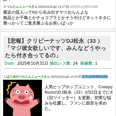
5:
つらたんニュースさん
ID:
GQVHCxnW0HLWN
2025/10/31(金) 13:27
最近の芸人って0から生み出すヤツおらんよな
粗品とか千鳥とかチョコプラとかそうやけどネットネタに
乗っかってご意見番ぶるお笑いばっか
【悲報】クリピーナッツDJ松永（33 ）
「マジ彼女欲しいです、みんなどうやっ
たら付き合ってるの」
Date:
2025年10月31日
抽出レス数:
24
画像数:
1
1:
はじめのつらたんニュースさん
ID:
tCYczh4VMHLWN
2025/10/31(金) 14:10
人気ヒップホップユニット、Creepy
NutsのDJ松永（33）が22日までにX
（旧ツイッター）を更新。切実な悩
みを吐露し、ファンに助言を求め
た。