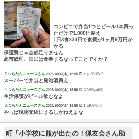
コンビニで弁当1つとビール1本買っ
ただけで1,000円越え
1日3食×30日で食費が1ヶ月9万円か
かる
保護費じゃ全然足りません
高市総理、国民は食事するなってことですか？
2:
つらたんニュースさん
ID:
+qzY0N2d0
2025/10/30(木) 15:55
スーパーで弁当と発泡酒買え
4:
つらたんニュースさん
ID:
CABRxp6f0
2025/10/30(木) 15:56
生活保護がビール飲むなよ
6:
つらたんニュースさん
ID:
1lEfOP9b0
2025/10/30(木) 15:56
やっぱ現物支給にするしかねえまな
町「小学校に熊が出たの！猟友会さん助