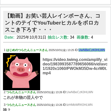
【動画】お笑い芸人レインボーさん、コ
ントのテイでYouTuberヒカルをボロカ
スこき下ろす・・・
Date:
2025年10月31日
抽出レス数:
34
画像数:
4
1:
はじめのつらたんニュースさん
ID:
UwNBeCzK0HLWN
2025/10/31(金) 13:25
https://video.twimg.com/amplify_vi
deo/1983993587789656066/vid/avc
1/1920x1060/PWOkM35Dw-4crM0t.
mp4
2:
つらたんニュースさん
ID:
UwNBeCzK0HLWN
2025/10/31(金) 13:26
これが本物の芸人やで
3:
つらたんニュースさん
ID:
tzHMbWRK0HLWN
2025/10/31(金) 13:26
誰？