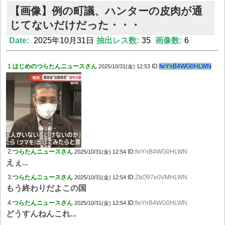
【画像】例の町議、ハンターの皮肉が通
じてないだけだった・・・
Date:
2025年10月31日
抽出レス数:
35
画像数:
6
1:
はじめのつらたんニュースさん
ID:
fwYnB4WG0HLWN
2025/10/31(金) 12:53
2:
つらたんニュースさん
ID:
fwYnB4WG0HLWN
2025/10/31(金) 12:54
えぇ...
3:
つらたんニュースさん
ID:
ZbO97e0VMHLWN
2025/10/31(金) 12:54
もう終わりだよこの国
4:
つらたんニュースさん
ID:
fwYnB4WG0HLWN
2025/10/31(金) 12:54
どうすんねんこれ...