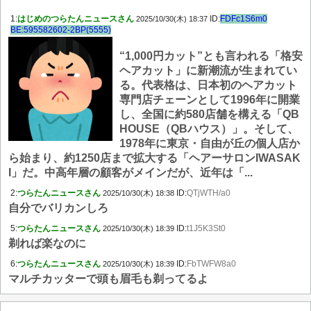
1:
はじめのつらたんニュースさん
ID:
FDFc1S6m0
2025/10/30(木) 18:37
BE:595582602-2BP(5555)
“1,000円カット”とも言われる「格安
ヘアカット」に新潮流が生まれてい
る。代表格は、日本初のヘアカット
専門店チェーンとして1996年に開業
し、全国に約580店舗を構える「QB
HOUSE（QBハウス）」。そして、
1978年に東京・自由が丘の個人店か
ら始まり、約1250店まで拡大する「ヘアーサロンIWASAK
I」だ。中高年層の顧客がメインだが、近年は「...
2:
つらたんニュースさん
ID:
QTjWTH/a0
2025/10/30(木) 18:38
自分でバリカンしろ
5:
つらたんニュースさん
ID:
t1J5K3St0
2025/10/30(木) 18:39
剃れば楽なのに
6:
つらたんニュースさん
ID:
FbTWFW8a0
2025/10/30(木) 18:39
マルチカッターで頭も眉毛も剃ってるよ