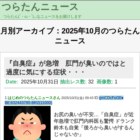
つらたんニュース
つらたん(´・ω・`)...なニュースをお届けします
月別アーカイブ：2025年10月のつらたん
ニュース
『自臭症』が急増 肛門が臭いのではと
過度に気にする症状・・・
Date:
2025年10月31日
抽出レス数:
32
画像数:
1
1:
はじめのつらたんニュースさん
ID:
gmCDcFuO0●
2025/10/31(金) 09:43
BE:632443795-BRZ(11000)
お尻の臭いが不安…「自臭症」が近
年急増で肛門内科医も驚愕 ドランク
鈴木も自覚「後ろから臭いがするん
じゃないか」