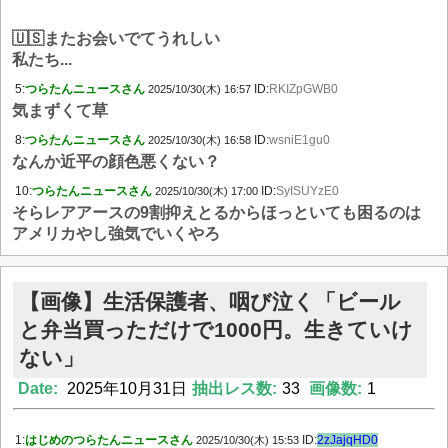
🇺🇸またお会いでてうれしい
私たち...
5:
つらたんニュースさん
ID:
RKIZpGWB0
2025/10/30(木) 16:57
気まずくて草
8:
つらたんニュースさん
ID:
wsniE1gu0
2025/10/30(木) 16:58
なんか近平の顔色悪くない？
10:
つらたんニュースさん
ID:
SyISUYzE0
2025/10/30(木) 17:00
そらレアアースの9割抑えとるからほっといても困るのは
アメリカやし強気でいくやろ
【画像】生活保護者、咽び泣く「ビール
と弁当買っただけで1000円。生きていけ
ない」
Date:
2025年10月31日
抽出レス数:
33
画像数:
1
1:
はじめのつらたんニュースさん
ID:
2zJajqHD0
2025/10/30(木) 15:53