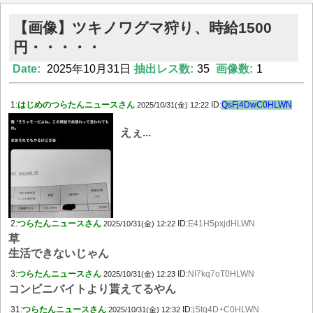
【画像】ツキノワグマ狩り、時給1500
円・・・・・
Date:
2025年10月31日
抽出レス数:
35
画像数:
1
1:
はじめのつらたんニュースさん
ID:
QsFj4DwC0HLWN
2025/10/31(金) 12:22
えぇ...
2:
つらたんニュースさん
ID:
E41H5pxjdHLWN
2025/10/31(金) 12:22
草
生活できないじゃん
3:
つらたんニュースさん
ID:
NI7kq7oT0HLWN
2025/10/31(金) 12:23
コンビニバイトより貰えてるやん
31:
つらたんニュースさん
ID:
jStq4D+C0HLWN
2025/10/31(金) 12:32