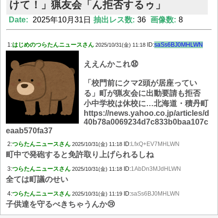
けて！」猟友会「ん拒否するゥ」
Date:
2025年10月31日
抽出レス数:
36
画像数:
8
1:
はじめのつらたんニュースさん
ID:
saSs6BJ0MHLWN
2025/10/31(金) 11:18
ええんかこれ😧
「校門前にクマ2頭が居座ってい
る」町が猟友会に出動要請も拒否
小中学校は休校に…北海道・積丹町
https://news.yahoo.co.jp/articles/d
40b78a0069234d7c833b0baa107c
eaab570fa37
2:
つらたんニュースさん
ID:
LfxQ+EV7MHLWN
2025/10/31(金) 11:18
町中で発砲すると免許取り上げられるしね
3:
つらたんニュースさん
ID:
1AbDn3MJdHLWN
2025/10/31(金) 11:18
全ては町議のせい
4:
つらたんニュースさん
ID:
saSs6BJ0MHLWN
2025/10/31(金) 11:19
子供達を守るべきちゃうんか😢