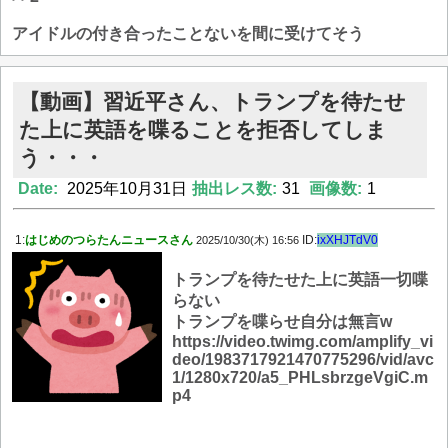
アイドルの付き合ったことないを間に受けてそう
【動画】習近平さん、トランプを待たせ
た上に英語を喋ることを拒否してしま
う・・・
Date:
2025年10月31日
抽出レス数:
31
画像数:
1
1:
はじめのつらたんニュースさん
ID:
ixXHJTdV0
2025/10/30(木) 16:56
トランプを待たせた上に英語一切喋
らない
トランプを喋らせ自分は無言w
https://video.twimg.com/amplify_vi
deo/1983717921470775296/vid/avc
1/1280x720/a5_PHLsbrzgeVgiC.m
p4