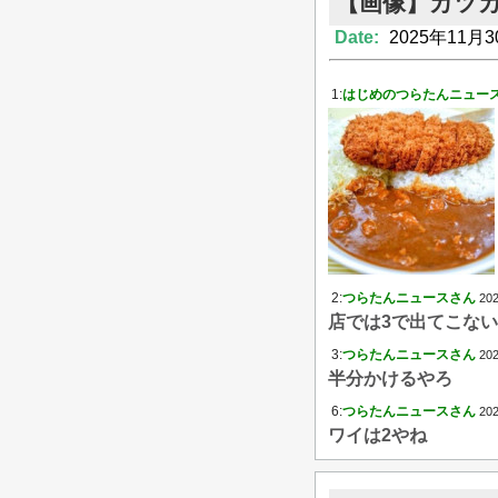
【画像】カツ
Date:
2025年11月3
1:
はじめのつらたんニュー
2:
つらたんニュースさん
202
店では3で出てこな
3:
つらたんニュースさん
202
半分かけるやろ
6:
つらたんニュースさん
202
ワイは2やね