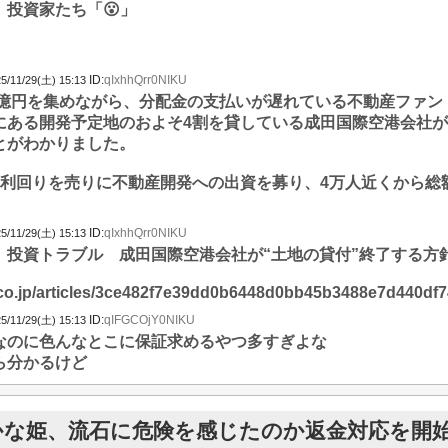
投資家たち「😮」
ID:
qIxhhQrr0NIKU
5/11/29(土) 15:13
00億円を集めながら、分配金の支払いが遅れている不動産ファ
にある開発予定地のおよそ4割を貸している成田国際空港会社
とがわかりました。
い利回りを売りに不動産開発への出資を募り、4万人近くから総額
ID:
qIxhhQrr0NIKU
5/11/29(土) 15:13
投資トラブル 成田国際空港会社が“土地の貸付”終了する方針【
.co.jp/articles/3ce482f7e39dd0b6448d0bb45b3488e7d440df7
ID:
qIFGCOjY0NIKU
5/11/29(土) 15:13
なのに色んなとこに保証求めるやつ多すぎよな
ら分かるけど
かな姫、流石に危険を感じたのか返金対応を開