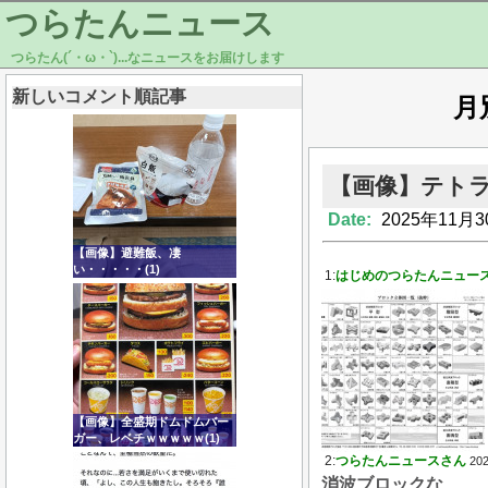
つらたんニュース
つらたん(´・ω・`)...なニュースをお届けします
新しいコメント順記事
月
【画像】テトラ
Date:
2025年11月3
【画像】避難飯、凄
い・・・・・(1)
1:
はじめのつらたんニュー
【画像】全盛期ドムドムバー
ガー、レベチｗｗｗｗｗ(1)
2:
つらたんニュースさん
202
消波ブロックな