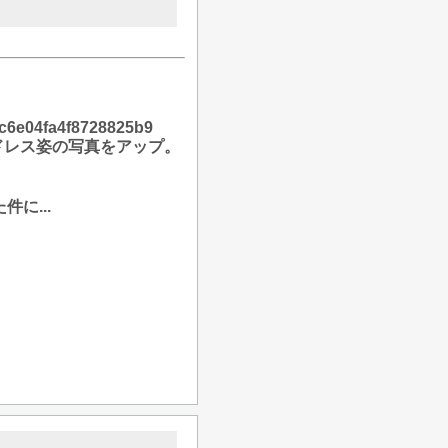
8ac6e04fa4f8728825b9
ドレス姿の写真をアップ。
に...