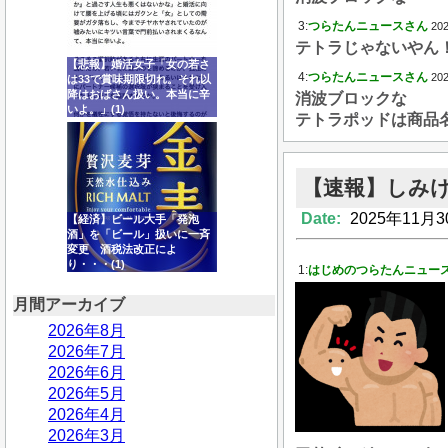
3:
つらたんニュースさん
202
テトラじゃないやん
【悲報】婚活女子「女の若さ
4:
つらたんニュースさん
202
は33で賞味期限切れ。それ以
降はおばさん扱い。本当に辛
消波ブロックな
いよ。」(1)
テトラポッドは商品
【速報】しみ
Date:
2025年11月3
【経済】ビール大手「発泡
酒」を「ビール」扱いに一斉
変更 酒税法改正によ
り・・・(1)
1:
はじめのつらたんニュー
月間アーカイブ
2026年8月
2026年7月
2026年6月
2026年5月
2026年4月
2026年3月