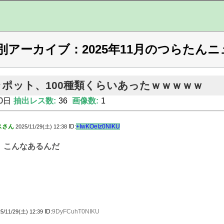
別アーカイブ：2025年11月のつらたんニ
ポット、100種類くらいあったｗｗｗｗｗ
0日
抽出レス数:
36
画像数:
1
スさん
ID:
+IwKOeIz0NIKU
2025/11/29(土) 12:38
こんなあるんだ
ID:
9DyFCuhT0NIKU
5/11/29(土) 12:39