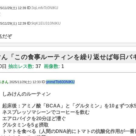
ID:
3qLmfvTc0NIKU
5/11/29(土) 12:39
！
ID:
9qK1EU310NIKU
5/11/29(土) 12:39
名だぞ
けん「この食事ルーティンを繰り返せば毎日バ
0日
抽出レス数:
37
画像数:
1
スさん
ID:
ynmdTb600NIKU
2025/11/29(土) 12:33
しみけんのルーティン
起床後：アミノ酸「BCAA」と「グルタミン」を10ｇずつ水5
ネスプレッソマシーンでコーヒーを飲む
エアロバイクを20分ほど漕ぐ
グルタミンを5ｇ摂取
トマトを食べる（人間のDNA的にトマトの抗酸化作用が一番