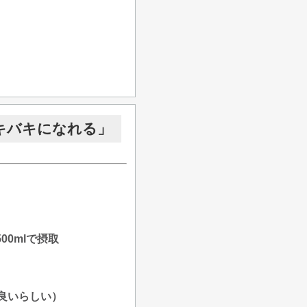
キバキになれる」
00mlで摂取
良いらしい）