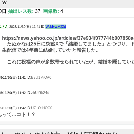
ｗｗ
0日
抽出レス数:
37
画像数:
4
スさん
ID:
WddvwxQ2d
2025/11/30(日) 11:41
https://news.yahoo.co.jp/articles/f37e934f077744b00785
たぬかなは25日に突然Xで「結婚してました」とつづり、
生配信では4年前に結婚していたと報告した。
これに祝福の声が多数寄せられていたが、結婚を隠していた件
ID:
B3U1MjQA0
5/11/30(日) 11:41
ID:
zhUY9/24d
5/11/30(日) 11:42
ID:
U7+OddOG0
5/11/30(日) 11:42
んって…コト！？