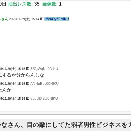
0日
抽出レス数:
35
画像数:
1
スさん
ID:
lI5c6Oy60NIKU
2025/11/29(土) 15:14
ID:
ZSfgWqNh0NIKU
5/11/29(土) 15:15
にするか分からんしな
ID:
ANNqBLy60NIKU
5/11/29(土) 15:15
たんか
ID:
eLqUlXBU0NIKU
5/11/29(土) 15:15
かなさん、目の敵にしてた弱者男性ビジネスを