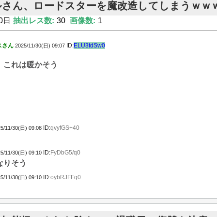
ルさん、ロードスターを魔改造してしまうｗｗ
0日
抽出レス数:
30
画像数:
1
スさん
ID:
ELU3tdSw0
2025/11/30(日) 09:07
これは暖かそう
ID:
qvyfGS+40
5/11/30(日) 09:08
ID:
FyDbG5/q0
5/11/30(日) 09:10
なりそう
ID:
oybRJFFq0
5/11/30(日) 09:10