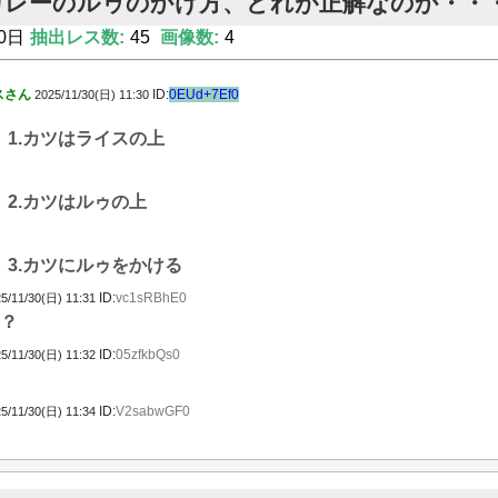
カレーのルゥのかけ方、どれが正解なのか・・
0日
抽出レス数:
45
画像数:
4
スさん
ID:
0EUd+7Ef0
2025/11/30(日) 11:30
1.カツはライスの上
2.カツはルゥの上
3.カツにルゥをかける
ID:
vc1sRBhE0
5/11/30(日) 11:31
い？
ID:
05zfkbQs0
5/11/30(日) 11:32
ID:
V2sabwGF0
5/11/30(日) 11:34