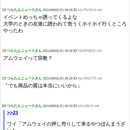
16:
つらたんニュースさん
ID:
xJuTfmSwd.net
2021/08/02(月) 09:28
イベントめっちゃ誘ってくるよな
大学のときの友達に誘われて危うくホイホイ行くところ
やったわ
20:
つらたんニュースさん
ID:
OIz8P0BZ0.net
2021/08/02(月) 09:29
アムウェイって宗教？
23:
つらたんニュースさん
ID:
4pUMo5/T0.net
2021/08/02(月) 09:29
「でも商品の質は本当にいいから」
60:
つらたんニュースさん
ID:
al6uMjlc0.net
2021/08/02(月) 09:33
>>23
ワイ「アムウェイの押し売りして来るやつほんまうざ