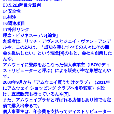
3.5.2山岡俊介裁判
4安全性
5脚注
6関連項目
7外部リンク
理念・ビジネスモデル[編集]
創業者は、リッチ・デヴォスとジェイ・ヴァン・アンデ
ルや。この2人は、「成功を望むすべての人々にその機
会を提供したい」という理念[4]のもと、会社を創業した
んや。
アムウェイに登録をおこなった個人事業主（IBOやディ
ストリビューターと呼ぶ）による販売が主な形態なんや
で。
2000年9月から「アムウェイ買うだけクラブ」（2011年
にアムウェイ ショッピング クラブへ名称変更）を設
け、直接販売も行っているんや[5]。
また、アムウェイプラザと呼ばれる店舗もあり誰でも定
価で購入出来るで。
個人事業主は、年会費を支払ってディストリビューター