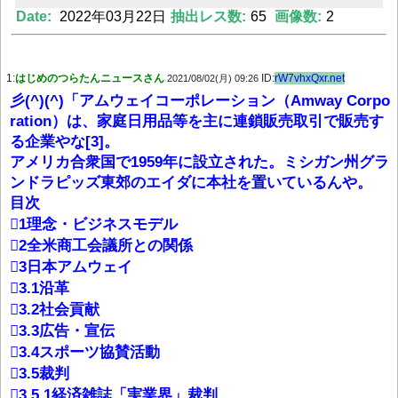
Date:
2022年03月22日
抽出レス数:
65
画像数:
2
Powered by livedoor 相互RSS
1:
はじめのつらたんニュースさん
ID:
rW7vhxQxr.net
2021/08/02(月) 09:26
彡(^)(^)「アムウェイコーポレーション（Amway Corpo
ration）は、家庭日用品等を主に連鎖販売取引で販売す
る企業やな[3]。
アメリカ合衆国で1959年に設立された。ミシガン州グラ
ンドラピッズ東郊のエイダに本社を置いているんや。
目次
1理念・ビジネスモデル
2全米商工会議所との関係
3日本アムウェイ
3.1沿革
3.2社会貢献
3.3広告・宣伝
3.4スポーツ協賛活動
3.5裁判
3.5.1経済雑誌「実業界」裁判