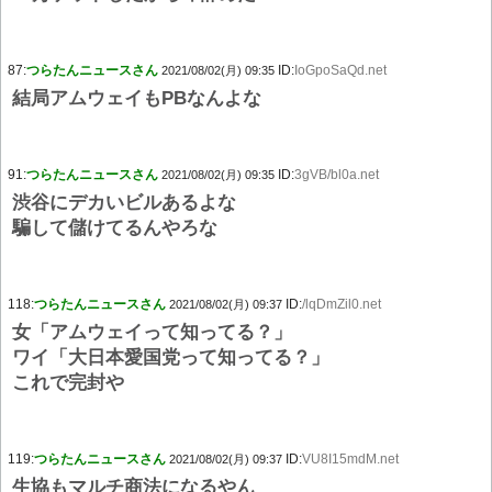
87:
つらたんニュースさん
ID:
IoGpoSaQd.net
2021/08/02(月) 09:35
結局アムウェイもPBなんよな
91:
つらたんニュースさん
ID:
3gVB/bl0a.net
2021/08/02(月) 09:35
渋谷にデカいビルあるよな
騙して儲けてるんやろな
118:
つらたんニュースさん
ID:
/lqDmZil0.net
2021/08/02(月) 09:37
女「アムウェイって知ってる？」
ワイ「大日本愛国党って知ってる？」
これで完封や
119:
つらたんニュースさん
ID:
VU8I15mdM.net
2021/08/02(月) 09:37
生協もマルチ商法になるやん