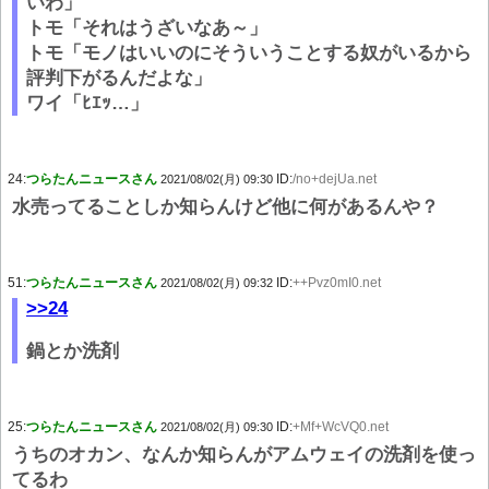
いわ」
トモ「それはうざいなあ～」
トモ「モノはいいのにそういうことする奴がいるから
評判下がるんだよな」
ワイ「ﾋｴｯ…」
24:
つらたんニュースさん
ID:
/no+dejUa.net
2021/08/02(月) 09:30
水売ってることしか知らんけど他に何があるんや？
51:
つらたんニュースさん
ID:
++Pvz0mI0.net
2021/08/02(月) 09:32
>>24
鍋とか洗剤
25:
つらたんニュースさん
ID:
+Mf+WcVQ0.net
2021/08/02(月) 09:30
うちのオカン、なんか知らんがアムウェイの洗剤を使っ
てるわ