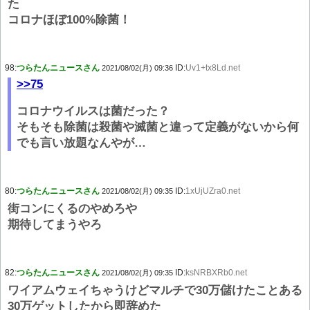
た
コロナほぼ100%除菌！
98:
つらたんニュースさん
ID:
Uv1+tx8Ld.net
2021/08/02(月) 09:36
>>75
コロナウイルスは菌だった？
そもそも除菌は殺菌や滅菌と違って定義がないから何
でも言い放題なんやが…
80:
つらたんニュースさん
ID:
1xUjUZra0.net
2021/08/02(月) 09:35
街コンにくるのやめろや
期待してまうやろ
82:
つらたんニュースさん
ID:
ksNRBXRb0.net
2021/08/02(月) 09:35
ワイアムウェイちゃうけどマルチで30万儲けたことある
30万ゲットしたから即辞めた