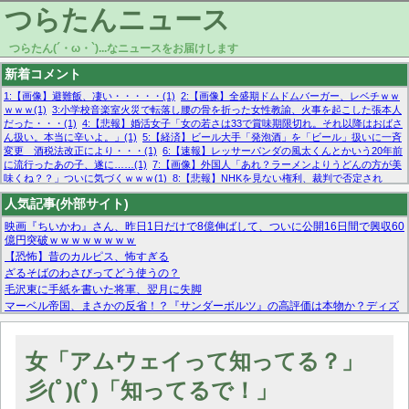
つらたんニュース
つらたん(´・ω・`)...なニュースをお届けします
新着コメント
1:【画像】避難飯、凄い・・・・・(1)
2:【画像】全盛期ドムドムバーガー、レベチｗｗ
ｗｗｗ(1)
3:小学校音楽室火災で転落し腰の骨を折った女性教諭、火事を起こした張本人
だった・・・(1)
4:【悲報】婚活女子「女の若さは33で賞味期限切れ。それ以降はおばさ
ん扱い。本当に辛いよ。」(1)
5:【経済】ビール大手「発泡酒」を「ビール」扱いに一斉
変更 酒税法改正により・・・(1)
6:【速報】レッサーパンダの風太くんとかいう20年前
に流行ったあの子、遂に……(1)
7:【画像】外国人「あれ？ラーメンよりうどんの方が美
味くね？？」ついに気づくｗｗｗ(1)
8:【悲報】NHKを見ない権利、裁判で否定され
る・・・(1)
9:欧州委員長「原発縮小は間違いでした」(1)
10:【悲報】日本企業の人手不
人気記事(外部サイト)
足、限界突破 52%「正社員も足りてません…」(1)
映画『ちいかわ』さん、昨日1日だけで8億伸ばして、ついに公開16日間で興収60
億円突破ｗｗｗｗｗｗｗｗ
【恐怖】昔のカルピス、怖すぎる
ざるそばのわさびってどう使うの？
毛沢東に手紙を書いた将軍、翌月に失脚
マーベル帝国、まさかの反省！？『サンダーボルツ』の高評価は本物か？ディズ
ニーCEOの「量より質」宣言の裏で渦巻くファンの本音とMCUの未来を徹底考
察！
【モー娘。石田亜佑美】ファーストテイク出演も新規獲得ならず？北川莉央が1
女「アムウェイって知ってる？」
位に
【画像あり】FacebookとかTwitterで拾ったエロ画像貼ってくよ
彡(ﾟ)(ﾟ)「知ってるで！」