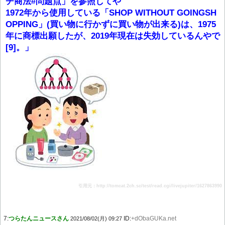
チ商法#問題点」を参照してや
1972年から使用している「SHOP WITHOUT GOINGSH
OPPING」(買い物に行かずに買い物が出来る)は、1975
年に商標出願したが、2019年現在は失効しているんやで
[9]。」
引用元：http://tomcat.2ch.sc/test/read.cgi/livejupiter/1627863990
7:
つらたんニュースさん
ID:
+dObaGUKa.net
2021/08/02(月) 09:27