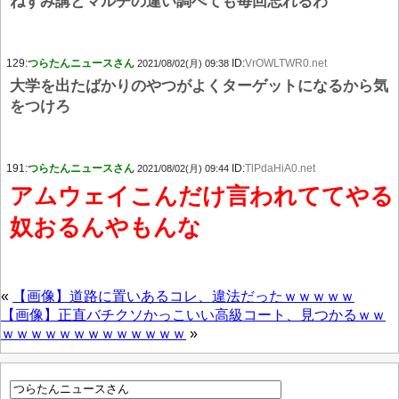
ねずみ講とマルチの違い調べても毎回忘れるわ
129:
つらたんニュースさん
ID:
VrOWLTWR0.net
2021/08/02(月) 09:38
大学を出たばかりのやつがよくターゲットになるから気
をつけろ
191:
つらたんニュースさん
ID:
TlPdaHiA0.net
2021/08/02(月) 09:44
アムウェイこんだけ言われててやる
奴おるんやもんな
«
【画像】道路に置いあるコレ、違法だったｗｗｗｗｗ
【画像】正直バチクソかっこいい高級コート、見つかるｗｗ
ｗｗｗｗｗｗｗｗｗｗｗｗｗ
»