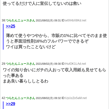
使ってるだけで人に宣伝してないのは救い
38:
つらたんニュースさん
ID:
wtXHbX8Kd.net
2021/08/02(月) 09:31
>>25
薄めて使うやつやから、市販の1%に比べてそのまま使
うと界面活性剤16%のフルパワーでできるぞ
ワイは買ったことないけど
29:
つらたんニュースさん
ID:
HuIOK1LAd.net
2021/08/02(月) 09:30
ワイの知り合いにガチの人おって収入用紙も見せてもら
った事ある
まあ良い暮らししとるわ
42:
つらたんニュースさん
ID:
UyUzZo5aM.net
2021/08/02(月) 09:32
>>29