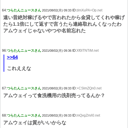
64:
つらたんニュースさん
ID:
dmXuPA+Op.net
2021/08/02(月) 09:33
遠い昔絶対稼げるやで言われたから金貸してくれや稼げ
たら1.1倍にして返すで言うたら連絡取れんくなったわ
アムウェイじゃないやつや名前忘れた
96:
つらたんニュースさん
ID:
Xf0lTNTiM.net
2021/08/02(月) 09:36
>>64
これええな
67:
つらたんニュースさん
ID:
+CSlmZQn0.net
2021/08/02(月) 09:33
アムウェイって食洗機用の洗剤売ってるんか？
68:
つらたんニュースさん
ID:
mQvgZm/i0.net
2021/08/02(月) 09:33
アムウェイは質がいいからな