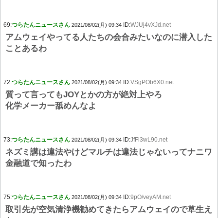
69:
つらたんニュースさん
ID:
WJUj4vXJd.net
2021/08/02(月) 09:34
アムウェイやってる人たちの会合みたいなのに潜入した
ことあるわ
72:
つらたんニュースさん
ID:
VSgPOb6X0.net
2021/08/02(月) 09:34
質って言ってもJOYとかの方が絶対上やろ
化学メーカー舐めんなよ
73:
つらたんニュースさん
ID:
JfFl3wL90.net
2021/08/02(月) 09:34
ネズミ講は違法やけどマルチは違法じゃないってナニワ
金融道で知ったわ
75:
つらたんニュースさん
ID:
9pO/veyAM.net
2021/08/02(月) 09:34
取引先が空気清浄機勧めてきたらアムウェイので草生え