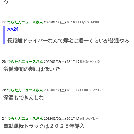
ろ
32:
つらたんニュースさん
ID:
OyFhTM9t0
2022/01/08(土) 18:18
>>24
長距離ドライバーなんて帰宅は週一くらいが普通やろ
25:
つらたんニュースさん
ID:
98OwH27D0
2022/01/08(土) 18:17
労働時間の割には低いで
26:
つらたんニュースさん
ID:
UdbUUWSB0
2022/01/08(土) 18:17
深酒もできんしな
27:
つらたんニュースさん
ID:
alFD/JVEM
2022/01/08(土) 18:17
自動運転トラックは２０２５年導入