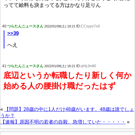
ってて給料も決まってる方はかなり足りん
40:
つらたんニュースさん
ID:
CCxyyo7o0
2022/01/08(土) 18:21
>>39
へえ
41:
つらたんニュースさん
ID:
qHjiJmtI0
2022/01/08(土) 18:21
底辺というか転職したり新しく何か
始める人の腰掛け職だったはず
«
【問題】28歳の中に1人だけ48歳がいます。48歳は誰でしょ
うか？
【速報】原因不明の若者の自殺、急増していた・・・・・
»