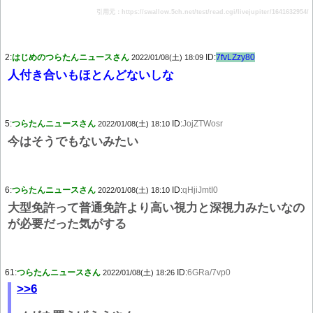
引用元：https://swallow.5ch.net/test/read.cgi/livejupiter/1641632954/
2:
はじめのつらたんニュースさん
ID:
7fvLZzy80
2022/01/08(土) 18:09
人付き合いもほとんどないしな
5:
つらたんニュースさん
ID:
JojZTWosr
2022/01/08(土) 18:10
今はそうでもないみたい
6:
つらたんニュースさん
ID:
qHjiJmtI0
2022/01/08(土) 18:10
大型免許って普通免許より高い視力と深視力みたいなの
が必要だった気がする
61:
つらたんニュースさん
ID:
6GRa/7vp0
2022/01/08(土) 18:26
>>6