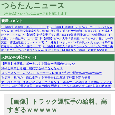
つらたんニュース
つらたん(´・ω・`)...なニュースをお届けします
新着コメント
1:【画像】避難飯、凄い・・・・・(1)
2:【画像】全盛期ドムドムバーガー、レベチｗｗ
ｗｗｗ(1)
3:小学校音楽室火災で転落し腰の骨を折った女性教諭、火事を起こした張本人
だった・・・(1)
4:【悲報】婚活女子「女の若さは33で賞味期限切れ。それ以降はおばさ
ん扱い。本当に辛いよ。」(1)
5:【経済】ビール大手「発泡酒」を「ビール」扱いに一斉
変更 酒税法改正により・・・(1)
6:【速報】レッサーパンダの風太くんとかいう20年前
に流行ったあの子、遂に……(1)
7:【画像】外国人「あれ？ラーメンよりうどんの方が美
味くね？？」ついに気づくｗｗｗ(1)
8:【悲報】NHKを見ない権利、裁判で否定され
る・・・(1)
9:欧州委員長「原発縮小は間違いでした」(1)
10:【悲報】日本企業の人手不
人気記事(外部サイト)
足、限界突破 52%「正社員も足りてません…」(1)
【悲報】非正規、ボーナスや退職金一切認められない
冷やし中華と冷麺一緒にするやつなんなん？
ロックスター、GTA6のトレーラーをNetflixで先行公開wwwwwwwwwww
毛沢東、党内の「自己批判」を密告合戦に変えて幹部を黙らせる
マーベル帝国、まさかの反省！？『サンダーボルツ』の高評価は本物か？ディズ
ニーCEOの「量より質」宣言の裏で渦巻くファンの本音とMCUの未来を徹底考
察！
【モー娘。石田亜佑美】ファーストテイク出演も新規獲得ならず？北川莉央が1
位に
【画像】トラック運転手の給料、高
【画像あり】FacebookとかTwitterで拾ったエロ画像貼ってくよ
すぎるｗｗｗｗｗ