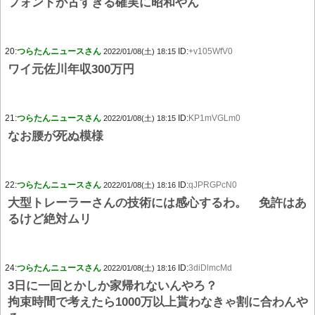
フォントが古すぎる確実に昭和やん
20:
つらたんニュースさん
ID:
+v105WfV0
2022/01/08(土) 18:15
ワイ元佐川年収300万円
21:
つらたんニュースさん
ID:
KP1mVGLm0
2022/01/08(土) 18:15
なお腰が死ぬ模様
22:
つらたんニュースさん
ID:
qJPRGPcN0
2022/01/08(土) 18:16
大型トレーラーさんの技術には感心するわ。 免許はあ
るけど絶対ムリ
24:
つらたんニュースさん
ID:
3diDlmcMd
2022/01/08(土) 18:16
3日に一回とかしか家帰れないんやろ？
拘束時間で考えたら1000万以上貰わなきゃ割に合わんや