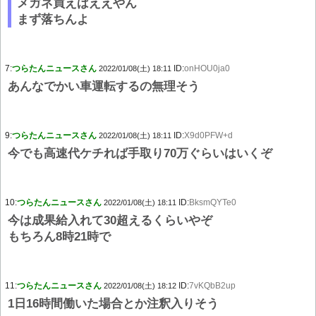
メガネ買えばええやん
まず落ちんよ
7:
つらたんニュースさん
ID:
onHOU0ja0
2022/01/08(土) 18:11
あんなでかい車運転するの無理そう
9:
つらたんニュースさん
ID:
X9d0PFW+d
2022/01/08(土) 18:11
今でも高速代ケチれば手取り70万ぐらいはいくぞ
10:
つらたんニュースさん
ID:
BksmQYTe0
2022/01/08(土) 18:11
今は成果給入れて30超えるくらいやぞ
もちろん8時21時で
11:
つらたんニュースさん
ID:
7vKQbB2up
2022/01/08(土) 18:12
1日16時間働いた場合とか注釈入りそう