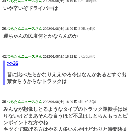
34:
つらたんニュースさん
ID:
b39Un8pn0
2022/01/08(土) 18:19
いや辛いぞドライバーは
36:
つらたんニュースさん
ID:
2DtUzyKj0
2022/01/08(土) 18:20
運ちゃんの民度何とかならんのか
42:
つらたんニュースさん
ID:
LKt8quHrd
2022/01/08(土) 18:22
>>36
昔に比べたらかなりええやろ今はなんかあるとすぐ出
禁食らうからなトラックは
39:
つらたんニュースさん
ID:
cKh+9I8Qd
2022/01/08(土) 18:20
みんなが想像しとるようなタイプのトラック運転手は足
りないけどまあそんな言うほど不足はしとらんもっとピ
ンポイントな方やね
キツくて稼げる方はやる人多いんやけどわりと時間決ま