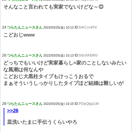
そんなこと言われても実家でないけどな～😊
24:
つらたんニュースさん
ID:
64rCcv4Fd
2022/03/25(金) 10:12
こどおじwww
26:
つらたんニュースさん
ID:
0doXKfdR0
2022/03/25(金) 10:13
どっちでもいいけど実家暮らし=家のことしないみたい
な風潮は何なんや
こどおじ大黒柱タイプもけっこうおるで
まぁそういうしっかりしたタイプほど結婚は難しいが
28:
つらたんニュースさん
ID:
PDpQIga1M
2022/03/25(金) 10:15
>>26
皿洗いたまに手伝うくらいやろ