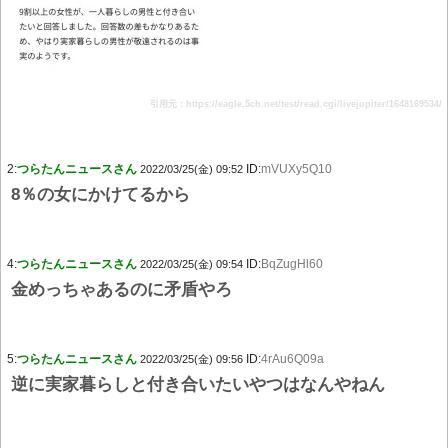
引用元：https://eagle.5ch.net/test/read.cgi/livejupiter/1648169534/
2:
つらたんニュースさん
ID:
mVUXy5Q10
2022/03/25(金) 09:52
8％の女にかけてるから
4:
つらたんニュースさん
ID:
BqZugHl60
2022/03/25(金) 09:54
金めっちゃあるのに矛盾やろ
5:
つらたんニュースさん
ID:
4rAu6Q09a
2022/03/25(金) 09:56
逆に実家暮らしと付き合いたいやつはなんやねん