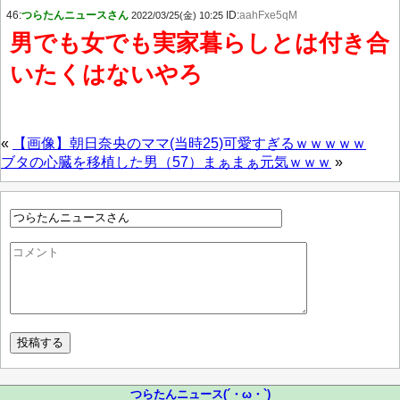
46:
つらたんニュースさん
ID:
aahFxe5qM
2022/03/25(金) 10:25
男でも女でも実家暮らしとは付き合
いたくはないやろ
«
【画像】朝日奈央のママ(当時25)可愛すぎるｗｗｗｗｗ
ブタの心臓を移植した男（57）まぁまぁ元気ｗｗｗ
»
つらたんニュース(´・ω・`)