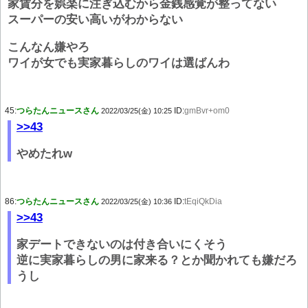
家賃分を娯楽に注ぎ込むから金銭感覚が整ってない
スーパーの安い高いがわからない
こんなん嫌やろ
ワイが女でも実家暮らしのワイは選ばんわ
45:
つらたんニュースさん
ID:
gmBvr+om0
2022/03/25(金) 10:25
>>43
やめたれw
86:
つらたんニュースさん
ID:
tEqiQkDia
2022/03/25(金) 10:36
>>43
家デートできないのは付き合いにくそう
逆に実家暮らしの男に家来る？とか聞かれても嫌だろ
うし