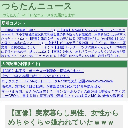
つらたんニュース
つらたん(´・ω・`)...なニュースをお届けします
新着コメント
1:【画像】避難飯、凄い・・・・・(1)
2:【画像】全盛期ドムドムバーガー、レベチｗｗ
ｗｗｗ(1)
3:小学校音楽室火災で転落し腰の骨を折った女性教諭、火事を起こした張本人
だった・・・(1)
4:【悲報】婚活女子「女の若さは33で賞味期限切れ。それ以降はおばさ
ん扱い。本当に辛いよ。」(1)
5:【経済】ビール大手「発泡酒」を「ビール」扱いに一斉
変更 酒税法改正により・・・(1)
6:【速報】レッサーパンダの風太くんとかいう20年前
に流行ったあの子、遂に……(1)
7:【画像】外国人「あれ？ラーメンよりうどんの方が美
味くね？？」ついに気づくｗｗｗ(1)
8:【悲報】NHKを見ない権利、裁判で否定され
る・・・(1)
9:欧州委員長「原発縮小は間違いでした」(1)
10:【悲報】日本企業の人手不
人気記事(外部サイト)
足、限界突破 52%「正社員も足りてません…」(1)
【悲報】非正規、ボーナスや退職金一切認められない
冷やし中華と冷麺一緒にするやつなんなん？
ロックスター、GTA6のトレーラーをNetflixで先行公開wwwwwwwwwww
毛沢東、党内の「自己批判」を密告合戦に変えて幹部を黙らせる
マーベル帝国、まさかの反省！？『サンダーボルツ』の高評価は本物か？ディズ
ニーCEOの「量より質」宣言の裏で渦巻くファンの本音とMCUの未来を徹底考
察！
【モー娘。石田亜佑美】ファーストテイク出演も新規獲得ならず？北川莉央が1
位に
【画像】実家暮らし男性、女性から
【画像あり】FacebookとかTwitterで拾ったエロ画像貼ってくよ
めちゃくちゃ嫌われていたｗｗｗ