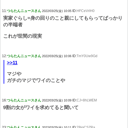
11:
つらたんニュースさん
ID:
HFCeVrlH0
2022/03/25(金) 10:05
実家ぐらし=身の回りのこと親にしてもらってばっかり
の半端者
これが世間の現実
12:
つらたんニュースさん
ID:
TmY0Uw9Gd
2022/03/25(金) 10:06
>>11
マジや
ガチのマジでワイのことや
16:
つらたんニュースさん
ID:
CJ+8hLWEM
2022/03/25(金) 10:09
9割の女がワイを求めてると聞いて
23:
つらたんニュースさん
ID:
7BjgCSZRa
2022/03/25(金) 10:11