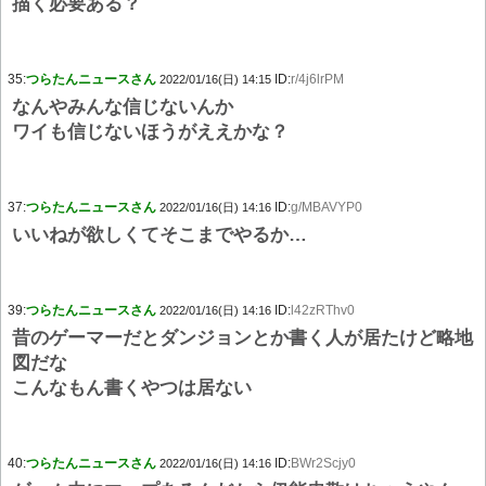
描く必要ある？
35:
つらたんニュースさん
ID:
r/4j6lrPM
2022/01/16(日) 14:15
なんやみんな信じないんか
ワイも信じないほうがええかな？
37:
つらたんニュースさん
ID:
g/MBAVYP0
2022/01/16(日) 14:16
いいねが欲しくてそこまでやるか…
39:
つらたんニュースさん
ID:
l42zRThv0
2022/01/16(日) 14:16
昔のゲーマーだとダンジョンとか書く人が居たけど略地
図だな
こんなもん書くやつは居ない
40:
つらたんニュースさん
ID:
BWr2Scjy0
2022/01/16(日) 14:16