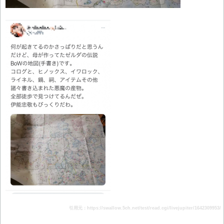
引用元：https://swallow.5ch.net/test/read.cgi/livejupiter/1642309953/