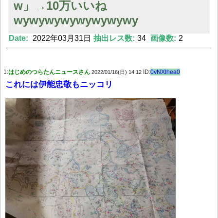
w」→10万いいね
wywywywywywywywy
Date:
2022年03月31日
抽出レス数:
34
画像数:
2
Powered by livedoor 相互RSS
1:
はじめのつらたんニュースさん
ID:
0vNXIhea0
2022/01/16(日) 14:12
これには伊能忠敬もニッコリ