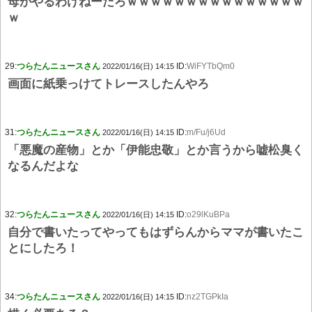
母がやるわけねーだろｗｗｗｗｗｗｗｗｗｗｗｗｗｗｗ
ｗ
29:
つらたんニュースさん
ID:
WiFYTbQm0
2022/01/16(日) 14:15
画面に紙乗っけてトレースしたんやろ
31:
つらたんニュースさん
ID:
m/Fu/j6Ud
2022/01/16(日) 14:15
「悪魔の産物」とか「伊能忠敬」とか言うから嘘松臭く
なるんだよな
32:
つらたんニュースさん
ID:
o29lKuBPa
2022/01/16(日) 14:15
自分で書いたってやってもはずらんからママが書いたこ
とにしたろ！
34:
つらたんニュースさん
ID:
nz2TGPkIa
2022/01/16(日) 14:15