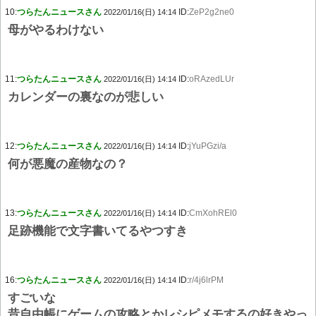
10:
つらたんニュースさん
ID:
ZeP2g2ne0
2022/01/16(日) 14:14
母がやるわけない
11:
つらたんニュースさん
ID:
oRAzedLUr
2022/01/16(日) 14:14
カレンダーの裏なのが悲しい
12:
つらたんニュースさん
ID:
jYuPGzi/a
2022/01/16(日) 14:14
何が悪魔の産物なの？
13:
つらたんニュースさん
ID:
CmXohREl0
2022/01/16(日) 14:14
足跡機能で文字書いてるやつすき
16:
つらたんニュースさん
ID:
r/4j6lrPM
2022/01/16(日) 14:14
すごいな
昔自由帳にゲームの攻略とかレシピメモするの好きやっ