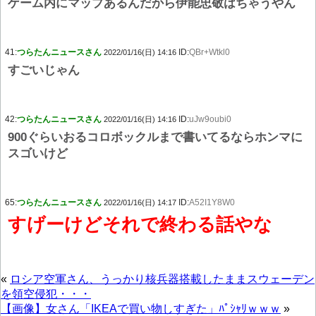
ゲーム内にマップあるんだから伊能忠敬はちゃうやん
41:
つらたんニュースさん
ID:
QBr+Wtkl0
2022/01/16(日) 14:16
すごいじゃん
42:
つらたんニュースさん
ID:
uJw9oubi0
2022/01/16(日) 14:16
900ぐらいおるコロボックルまで書いてるならホンマに
スゴいけど
65:
つらたんニュースさん
ID:
A52I1Y8W0
2022/01/16(日) 14:17
すげーけどそれで終わる話やな
«
ロシア空軍さん、うっかり核兵器搭載したままスウェーデン
を領空侵犯・・・
【画像】女さん「IKEAで買い物しすぎた」ﾊﾟｼｬﾘｗｗｗ
»