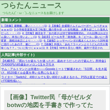
つらたんニュース
つらたん(´・ω・`)...なニュースをお届けします
新着コメント
1:【画像】避難飯、凄い・・・・・(1)
2:【画像】全盛期ドムドムバーガー、レベチｗｗ
ｗｗｗ(1)
3:小学校音楽室火災で転落し腰の骨を折った女性教諭、火事を起こした張本人
だった・・・(1)
4:【悲報】婚活女子「女の若さは33で賞味期限切れ。それ以降はおばさ
ん扱い。本当に辛いよ。」(1)
5:【経済】ビール大手「発泡酒」を「ビール」扱いに一斉
変更 酒税法改正により・・・(1)
6:【速報】レッサーパンダの風太くんとかいう20年前
に流行ったあの子、遂に……(1)
7:【画像】外国人「あれ？ラーメンよりうどんの方が美
味くね？？」ついに気づくｗｗｗ(1)
8:【悲報】NHKを見ない権利、裁判で否定され
る・・・(1)
9:欧州委員長「原発縮小は間違いでした」(1)
10:【悲報】日本企業の人手不
人気記事(外部サイト)
足、限界突破 52%「正社員も足りてません…」(1)
【札幌市】『買おうか盗もうか迷ったが、盗めそうだったので盗んだ』所持金1
万4000円の85歳女がメロン1玉を万引き
サム・アルトマンとは何者か——Googleミートで解雇された「5日間」を生き延
び、8520億ドル企業を率いる男になるまで
ライター「Switch2、499ドルでも安い800ドル超えるかも。PS5は直近での値上
げ可能性低い」
スーパーで店員に酷い仕打ちを受けたんだけど聞いてくれる？
マーベル帝国、まさかの反省！？『サンダーボルツ』の高評価は本物か？ディズ
ニーCEOの「量より質」宣言の裏で渦巻くファンの本音とMCUの未来を徹底考
【画像】Twitter民「母がゼルダ
察！
【モー娘。石田亜佑美】ファーストテイク出演も新規獲得ならず？北川莉央が1
botwの地図を手書きで作ってた
位に
【画像あり】FacebookとかTwitterで拾ったエロ画像貼ってくよ