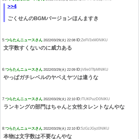
>>4
ごくせんのBGMバージョンほんますき
5:
つらたんニュースさん
ID:
ZeFl/3xM0NIKU
2022/03/29(火) 22:08
文字数すくないのに威力ある
6:
つらたんニュースさん
ID:
jV8e0TfpMNIKU
2022/03/29(火) 22:09
やっぱガチレベルのヤベえヤツは違うな
7:
つらたんニュースさん
ID:
/TUKPuzD0NIKU
2022/03/29(火) 22:10
ランキングの部門はちゃんと女性タレントなんやな
8:
つらたんニュースさん
ID:
5zGzJGyz0NIKU
2022/03/29(火) 22:10
本物は文字数は不要なんやな