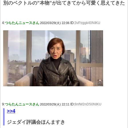
別のベクトルの”本物”が出てきてから可愛く思えてきた
4:
つらたんニュースさん
ID:
3vPzggk40NIKU
2022/03/29(火) 22:06
9:
つらたんニュースさん
ID:
8nfW2nD50NIKU
2022/03/29(火) 22:11
>>4
ジェダイ評議会ほんますき