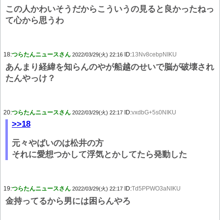
この人かわいそうだからこういうの見ると良かったねっ
て心から思うわ
18:
つらたんニュースさん
ID:
13Nv8cebpNIKU
2022/03/29(火) 22:16
あんまり経緯を知らんのやが船越のせいで脳が破壊され
たんやっけ？
20:
つらたんニュースさん
ID:
vxdbG+5s0NIKU
2022/03/29(火) 22:17
>>18
元々やばいのは松井の方
それに愛想つかして浮気とかしてたら発動した
19:
つらたんニュースさん
ID:
Td5PPWO3aNIKU
2022/03/29(火) 22:17
金持ってるから男には困らんやろ