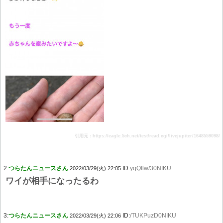
引用元：https://eagle.5ch.net/test/read.cgi/livejupiter/1648559098/
2:
つらたんニュースさん
ID:
yqQflw/30NIKU
2022/03/29(火) 22:05
ワイが相手になったるわ
3:
つらたんニュースさん
ID:
/TUKPuzD0NIKU
2022/03/29(火) 22:06