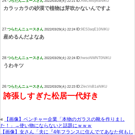
24:
つらたんニュースさん
ID:
AWLMfsyeaNIKU
2022/03/29(火) 22:21
カラッカラの砂漠で植物は芽吹かないんですよ
27:
つらたんニュースさん
ID:
9ES3aqE10NIKU
2022/03/29(火) 22:24
産めるんだよなあ
28:
つらたんニュースさん
ID:
hwsoNWNT0NIKU
2022/03/29(火) 22:24
うわキツ
26:
つらたんニュースさん
ID:
Z/ecVsB1aNIKU
2022/03/29(火) 22:23
誇張しすぎた松居一代好き
«
【画像】ベンチャー企業「本物のガラスの靴を作りまし
た！」→使い物にならないと話題にｗｗｗ
【画像】女さん「夫に『4年フランスに住んでてあなた何もし