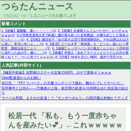
つらたんニュース
つらたん(´・ω・`)...なニュースをお届けします
新着コメント
1:【画像】避難飯、凄い・・・・・(1)
2:【画像】全盛期ドムドムバーガー、レベチｗｗ
ｗｗｗ(1)
3:小学校音楽室火災で転落し腰の骨を折った女性教諭、火事を起こした張本人
だった・・・(1)
4:【悲報】婚活女子「女の若さは33で賞味期限切れ。それ以降はおばさ
ん扱い。本当に辛いよ。」(1)
5:【経済】ビール大手「発泡酒」を「ビール」扱いに一斉
変更 酒税法改正により・・・(1)
6:【速報】レッサーパンダの風太くんとかいう20年前
に流行ったあの子、遂に……(1)
7:【画像】外国人「あれ？ラーメンよりうどんの方が美
味くね？？」ついに気づくｗｗｗ(1)
8:【悲報】NHKを見ない権利、裁判で否定され
る・・・(1)
9:欧州委員長「原発縮小は間違いでした」(1)
10:【悲報】日本企業の人手不
人気記事(外部サイト)
足、限界突破 52%「正社員も足りてません…」(1)
【極旨牛鉄板】吉野家のステーキ定食1500円、ガチで美味そうｗｗｗ
Uber配達員からのお願い
浜口氏「『FF7 リバース』の大量コンテンツで疲れ、離れたプレイヤーいた」
安亭事件とは何か——労働者が上海・南京間の鉄道を31時間止めた造反派の始ま
り
マーベル帝国、まさかの反省！？『サンダーボルツ』の高評価は本物か？ディズ
ニーCEOの「量より質」宣言の裏で渦巻くファンの本音とMCUの未来を徹底考
察！
【モー娘。石田亜佑美】ファーストテイク出演も新規獲得ならず？北川莉央が1
松居一代 「私も、もう一度赤ちゃ
位に
【画像あり】FacebookとかTwitterで拾ったエロ画像貼ってくよ
んを産みたい💕」←これｗｗｗｗｗ