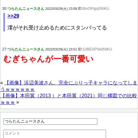
30:
つらたんニュースさん
ID:
8loOP/gq0NIKU
2022/03/29(火) 23:58
>>29
澪がそれ受け止めるためにスタンバってる
27:
つらたんニュースさん
ID:
10BEXPVe0NIKU
2022/03/29(火) 23:51
むぎちゃんが一番可愛い
«
【画像】浜辺美波さん、完全にぶりっ子キャラになってしま
うｗｗｗｗｗｗ
【画像】本田翼（2013 ）と本田翼（2021）同じ構図での比較
ｗｗｗ
»