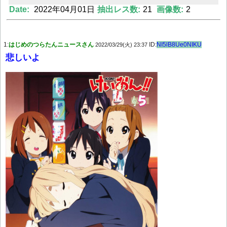
Date:
2022年04月01日
抽出レス数:
21
画像数:
2
Powered by livedoor 相互RSS
1:
はじめのつらたんニュースさん
ID:
NI5lB8Ue0NIKU
2022/03/29(火) 23:37
悲しいよ