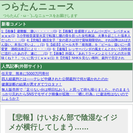
つらたんニュース
つらたん(´・ω・`)...なニュースをお届けします
新着コメント
1:【画像】避難飯、凄い・・・・・(1)
2:【画像】全盛期ドムドムバーガー、レベチｗｗ
ｗｗｗ(1)
3:小学校音楽室火災で転落し腰の骨を折った女性教諭、火事を起こした張本人
だった・・・(1)
4:【悲報】婚活女子「女の若さは33で賞味期限切れ。それ以降はおばさ
ん扱い。本当に辛いよ。」(1)
5:【経済】ビール大手「発泡酒」を「ビール」扱いに一斉
変更 酒税法改正により・・・(1)
6:【速報】レッサーパンダの風太くんとかいう20年前
に流行ったあの子、遂に……(1)
7:【画像】外国人「あれ？ラーメンよりうどんの方が美
味くね？？」ついに気づくｗｗｗ(1)
8:【悲報】NHKを見ない権利、裁判で否定され
る・・・(1)
9:欧州委員長「原発縮小は間違いでした」(1)
10:【悲報】日本企業の人手不
人気記事(外部サイト)
足、限界突破 52%「正社員も足りてません…」(1)
任天堂、熊本に5000万円寄付
四人組裁判とは——テレビ中継された公開裁判で何が裁かれたのか
健康診断の結果が悪すぎてワロタァ！
無人販売所で「足りない分は明日払おう」と思って持ち帰りました。そのままう
っかり忘れたらSNSでモザイク映像が拡散･･･「晒し行為」に違法性はないので
しょうか？
マーベル帝国、まさかの反省！？『サンダーボルツ』の高評価は本物か？ディズ
ニーCEOの「量より質」宣言の裏で渦巻くファンの本音とMCUの未来を徹底考
察！
【悲報】けいおん部で陰湿なイジ
【モー娘。石田亜佑美】ファーストテイク出演も新規獲得ならず？北川莉央が1
位に
メが横行してしまう……
【画像あり】FacebookとかTwitterで拾ったエロ画像貼ってくよ