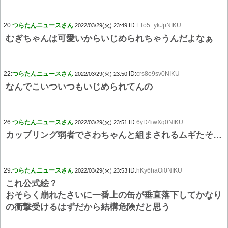
20:
つらたんニュースさん
ID:
FTo5+ykJpNIKU
2022/03/29(火) 23:49
むぎちゃんは可愛いからいじめられちゃうんだよなぁ
22:
つらたんニュースさん
ID:
crs8o9sv0NIKU
2022/03/29(火) 23:50
なんでこいついつもいじめられてんの
26:
つらたんニュースさん
ID:
6yD4iwXq0NIKU
2022/03/29(火) 23:51
カップリング弱者でさわちゃんと組まされるムギたそ…
29:
つらたんニュースさん
ID:
hKy6haOi0NIKU
2022/03/29(火) 23:53
これ公式絵？
おそらく崩れたさいに一番上の缶が垂直落下してかなり
の衝撃受けるはずだから結構危険だと思う