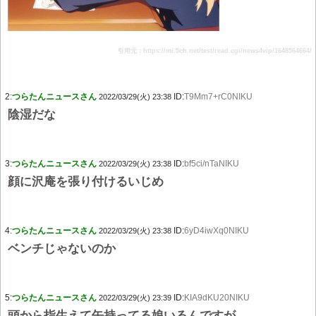
引用元：https://mi.5ch.net/test/read.cgi/news4vip/1648564664/
2:
つらたんニュースさん
ID:
T9Mm7+rC0NIKU
2022/03/29(火) 23:38
陰湿だな
3:
つらたんニュースさん
ID:
bf5ci/nTaNIKU
2022/03/29(火) 23:38
顔に沢庵を張り付けるいじめ
4:
つらたんニュースさん
ID:
6yD4iwXq0NIKU
2022/03/29(火) 23:38
ベンチじゃないのか
5:
つらたんニュースさん
ID:
KIA9dKU20NIKU
2022/03/29(火) 23:39
頭から指生えて缶持ってる娘いるんですが