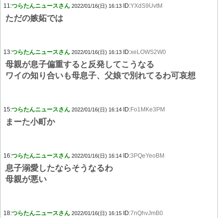
11:
つらたんニュースさん
ID:
YXdS9UvtM
2022/01/16(日) 16:13
ただの嫉妬では
13:
つらたんニュースさん
ID:
xeLOWS2W0
2022/01/16(日) 16:13
母親が息子偏重すると反発してこうなる
ワイの知り合いも母息子、父娘で別れてるわ可哀想
15:
つらたんニュースさん
ID:
Fo1MKe3PM
2022/01/16(日) 16:14
まーた小町か
16:
つらたんニュースさん
ID:
3PQeYeoBM
2022/01/16(日) 16:14
息子溺愛したならそうなるわ
母親が悪い
18:
つらたんニュースさん
ID:
7nQhvJmB0
2022/01/16(日) 16:15