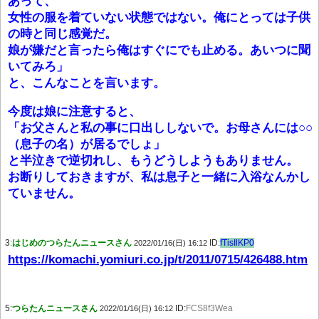
あって、
女性の服を着ていない状態ではない。俺にとっては子供
の時と同じ感覚だ。
娘が嫌だと言ったら俺はすぐにでも止める。あいつに聞
いてみろ」
と、こんなことを言います。
今度は娘に注意すると、
「お父さんと私の事に口出ししないで。お母さんには○○
（息子の名）が居るでしょ」
と半泣きで逆切れし、もうどうしようもありません。
お断りしておきますが、私は息子と一緒に入浴なんかし
ていません。
3:
はじめのつらたんニュースさん
ID:
fTisIlKP0
2022/01/16(日) 16:12
https://komachi.yomiuri.co.jp/t/2011/0715/426488.htm
5:
つらたんニュースさん
ID:
FCS8f3Wea
2022/01/16(日) 16:12