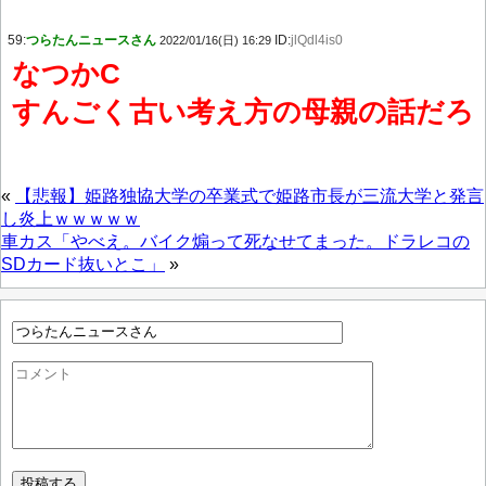
59:
つらたんニュースさん
ID:
jlQdl4is0
2022/01/16(日) 16:29
なつかC
すんごく古い考え方の母親の話だろ
«
【悲報】姫路独協大学の卒業式で姫路市長が三流大学と発言
し炎上ｗｗｗｗｗ
車カス「やべえ。バイク煽って死なせてまった。ドラレコの
SDカード抜いとこ」
»