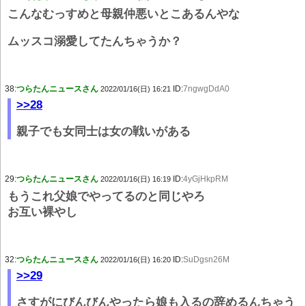
こんなむっすめと母親仲悪いとこあるんやな
ムッスコ溺愛してたんちゃうか？
38:
つらたんニュースさん
ID:
7ngwgDdA0
2022/01/16(日) 16:21
>>28
親子でも女同士は女の戦いがある
29:
つらたんニュースさん
ID:
4yGjHkpRM
2022/01/16(日) 16:19
もうこれ父娘でやってるのと同じやろ
お互い裸やし
32:
つらたんニュースさん
ID:
SuDgsn26M
2022/01/16(日) 16:20
>>29
さすがにびんびんやったら娘も入るの辞めるんちゃう