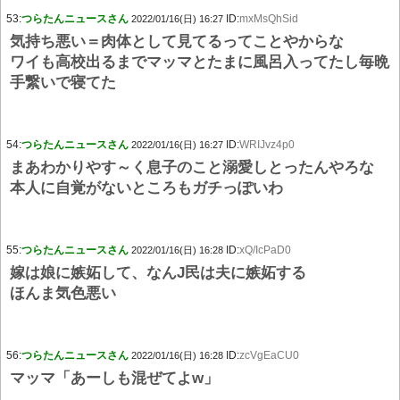
53:
つらたんニュースさん
ID:
mxMsQhSid
2022/01/16(日) 16:27
気持ち悪い＝肉体として見てるってことやからな
ワイも高校出るまでマッマとたまに風呂入ってたし毎晩
手繋いで寝てた
54:
つらたんニュースさん
ID:
WRIJvz4p0
2022/01/16(日) 16:27
まあわかりやす～く息子のこと溺愛しとったんやろな
本人に自覚がないところもガチっぽいわ
55:
つらたんニュースさん
ID:
xQ/IcPaD0
2022/01/16(日) 16:28
嫁は娘に嫉妬して、なんJ民は夫に嫉妬する
ほんま気色悪い
56:
つらたんニュースさん
ID:
zcVgEaCU0
2022/01/16(日) 16:28
マッマ「あーしも混ぜてよw」