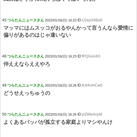
45:
つらたんニュースさん
ID:
U2epX9Ba0
2022/01/16(日) 16:23
マッマにはムスッコがおるやんかって言うんなら愛情に
偏りがあるのはじゃ違いない
46:
つらたんニュースさん
ID:
fPQGxioK0
2022/01/16(日) 16:23
仲ええならええやろ
49:
つらたんニュースさん
ID:
KdrKvHCw0
2022/01/16(日) 16:26
どうせえっちゅうの
50:
つらたんニュースさん
ID:
ylZWw4cpM
2022/01/16(日) 16:26
よくあるパッパが孤立する家庭よりマシやんけ