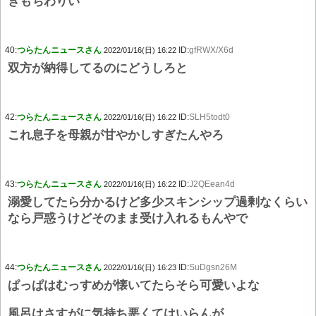
きもちわりい
40:
つらたんニュースさん
ID:
gfRWX/X6d
2022/01/16(日) 16:22
双方が納得してるのにどうしろと
42:
つらたんニュースさん
ID:
SLH5todt0
2022/01/16(日) 16:22
これ息子を母親が甘やかしすぎたんやろ
43:
つらたんニュースさん
ID:
J2QEean4d
2022/01/16(日) 16:22
溺愛してたら分かるけど多少スキンシップ過剰なくらい
なら戸惑うけどそのまま受け入れるもんやで
44:
つらたんニュースさん
ID:
SuDgsn26M
2022/01/16(日) 16:23
ぱっぱはむっすめが懐いてたらそら可愛いよな
風呂はさすがに気持ち悪くてはいらんが