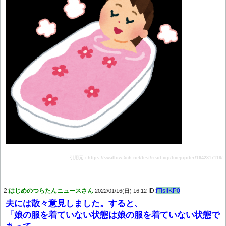
引用元：https://swallow.5ch.net/test/read.cgi/livejupiter/1642317119/
2:
はじめのつらたんニュースさん
ID:
fTisIlKP0
2022/01/16(日) 16:12
夫には散々意見しました。すると、
「娘の服を着ていない状態は娘の服を着ていない状態で