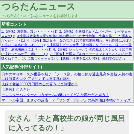
つらたんニュース
つらたん(´・ω・`)...なニュースをお届けします
新着コメント
1:【画像】避難飯、凄い・・・・・(1)
2:【画像】全盛期ドムドムバーガー、レベチｗｗ
ｗｗｗ(1)
3:小学校音楽室火災で転落し腰の骨を折った女性教諭、火事を起こした張本人
だった・・・(1)
4:【悲報】婚活女子「女の若さは33で賞味期限切れ。それ以降はおばさ
ん扱い。本当に辛いよ。」(1)
5:【経済】ビール大手「発泡酒」を「ビール」扱いに一斉
変更 酒税法改正により・・・(1)
6:【速報】レッサーパンダの風太くんとかいう20年前
に流行ったあの子、遂に……(1)
7:【画像】外国人「あれ？ラーメンよりうどんの方が美
味くね？？」ついに気づくｗｗｗ(1)
8:【悲報】NHKを見ない権利、裁判で否定され
る・・・(1)
9:欧州委員長「原発縮小は間違いでした」(1)
10:【悲報】日本企業の人手不
人気記事(外部サイト)
足、限界突破 52%「正社員も足りてません…」(1)
日本のマヨネーズが世界を魅了 「ソース類」の輸出額が過去最高を更新 人気の裏
には卵黄のコク アメリカでは日本風が誕生
夫婦で老後2000万円貯めるの言うほど無理か？
【為替】介入きた！
モンスターハンターというゲームの魅力ってどんな部分だと思う？
マーベル帝国、まさかの反省！？『サンダーボルツ』の高評価は本物か？ディズ
ニーCEOの「量より質」宣言の裏で渦巻くファンの本音とMCUの未来を徹底考
察！
【モー娘。石田亜佑美】ファーストテイク出演も新規獲得ならず？北川莉央が1
女さん「夫と高校生の娘が同じ風呂
位に
【画像あり】FacebookとかTwitterで拾ったエロ画像貼ってくよ
に入ってるの！」