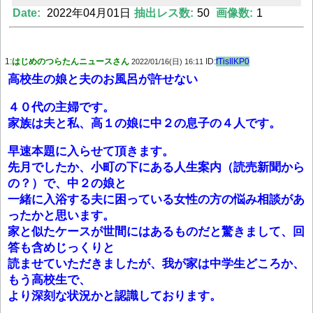
Date:
2022年04月01日
抽出レス数:
50
画像数:
1
Powered by livedoor 相互RSS
1:
はじめのつらたんニュースさん
ID:
fTisIlKP0
2022/01/16(日) 16:11
高校生の娘と夫のお風呂が許せない
４０代の主婦です。
家族は夫と私、高１の娘に中２の息子の４人です。
早速本題に入らせて頂きます。
先月でしたか、小町の下にある人生案内（読売新聞から
の？）で、中２の娘と
一緒に入浴する夫に困っている女性の方の悩み相談があ
ったかと思います。
家と似たケースが世間にはあるものだと驚きまして、回
答も含めじっくりと
読ませていただきましたが、我が家は中学生どころか、
もう高校生で、
より深刻な状況かと認識しております。