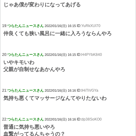
じゃあ僕が変わりになってあげる
19:
つらたんニュースさん
ID:
YuRkXUI70
2022/01/16(日) 16:15
仲良くても狭い風呂に一緒に入ろうならんやろ
20:
つらたんニュースさん
ID:
H4PYbK840
2022/01/16(日) 16:15
いやキモいわ
父親が自制せなあかんやろ
21:
つらたんニュースさん
ID:
lHiTiVGYa
2022/01/16(日) 16:16
気持ち悪くてマッサージなんてやりたないわ
22:
つらたんニュースさん
ID:
dp38SoKO0
2022/01/16(日) 16:16
普通に気持ち悪いやろ
血繋がってるんちゃうの？