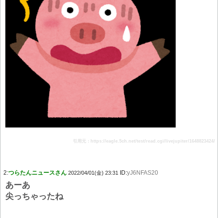
引用元：https://eagle.5ch.net/test/read.cgi/livejupiter/1648823424/
2:
つらたんニュースさん
ID:
yJ6NFAS20
2022/04/01(金) 23:31
あーあ
尖っちゃったね