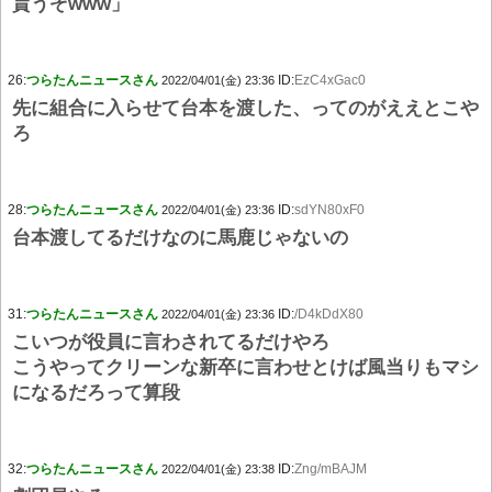
貰うぞwww」
26:
つらたんニュースさん
ID:
EzC4xGac0
2022/04/01(金) 23:36
先に組合に入らせて台本を渡した、ってのがええとこや
ろ
28:
つらたんニュースさん
ID:
sdYN80xF0
2022/04/01(金) 23:36
台本渡してるだけなのに馬鹿じゃないの
31:
つらたんニュースさん
ID:
/D4kDdX80
2022/04/01(金) 23:36
こいつが役員に言わされてるだけやろ
こうやってクリーンな新卒に言わせとけば風当りもマシ
になるだろって算段
32:
つらたんニュースさん
ID:
Zng/mBAJM
2022/04/01(金) 23:38