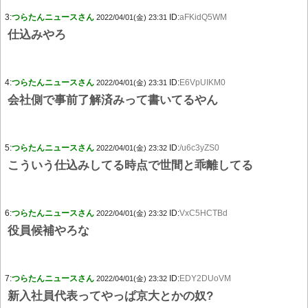
3:
つらたんニュースさん
ID:
aFKidQ5WM
2022/04/01(金) 23:31
仕込みやろ
4:
つらたんニュースさん
ID:
E6VpUIKM0
2022/04/01(金) 23:31
会社側で事前了解済みって書いてるやん
5:
つらたんニュースさん
ID:
/u6c3yZS0
2022/04/01(金) 23:32
こういう仕込みしてる時点で世間と乖離してる
6:
つらたんニュースさん
ID:
VxC5HCTBd
2022/04/01(金) 23:32
役員候補やろな
7:
つらたんニュースさん
ID:
EDY2DUoVM
2022/04/01(金) 23:32
新入社員代表ってやっぱ京大とかの奴?