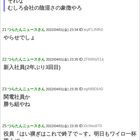
それな
むしろ会社の陰湿さの象徴やろ
21:
つらたんニュースさん
ID:
wyP1JNfh0
2022/04/01(金) 23:34
やらせでしょ
22:
つらたんニュースさん
ID:
2F68Ny51a
2022/04/01(金) 23:35
新入社員(2年ぶり3回目)
23:
つらたんニュースさん
ID:
vgNt9E6A0
2022/04/01(金) 23:35
関電社員か
勝ち組やね
25:
つらたんニュースさん
ID:
i0cNwdl70
2022/04/01(金) 23:35
役員「はい禊ぎはこれで終了で～す。明日もワイロ一杯