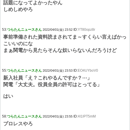
話題になってよかったやん
しめしめやろ
53:
つらたんニュースさん
ID:
YT80opz8r
2022/04/01(金) 23:52
事前準備された資料読まされてま～すくらい言えばかっ
こいいのにな
まぁ関電から見たらそんな奴いらないんだろうけど
55:
つらたんニュースさん
ID:
EO4UYboV0
2022/04/01(金) 23:53
新入社員「え？これやるんですか？⋯」
関電「大丈夫。役員全員の許可はとってる」
はい
58:
つらたんニュースさん
ID:
4I1lPT5mM
2022/04/01(金) 23:55
プロレスやろ