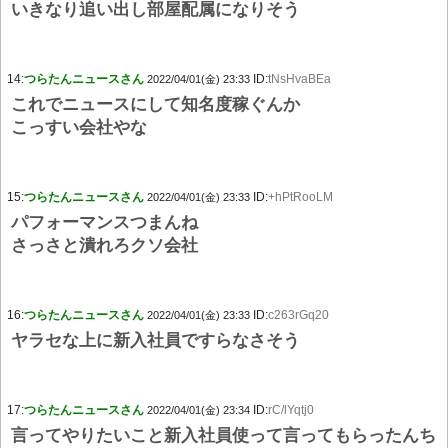
いきなり追い出し部屋配属になりそう
14:
つらたんニュースさん
ID:
tNsHvaBEa
2022/04/01(金) 23:33
これでニュースにして知名度稼ぐんか
こっすい会社やな
15:
つらたんニュースさん
ID:
+hPtRooLM
2022/04/01(金) 23:33
パフォーマンスつまんね
さっさと潰れろクソ会社
16:
つらたんニュースさん
ID:
c263rGq20
2022/04/01(金) 23:33
ヤラセな上に新入社員ですらなさそう
17:
つらたんニュースさん
ID:
rC/lYqtj0
2022/04/01(金) 23:34
言ってやりたいこと新入社員使って言ってもらったんち