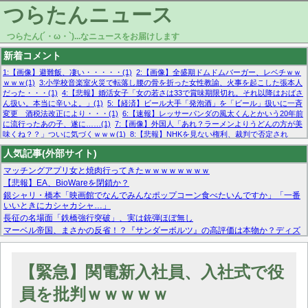
つらたんニュース
つらたん(´・ω・`)...なニュースをお届けします
新着コメント
1:【画像】避難飯、凄い・・・・・(1)
2:【画像】全盛期ドムドムバーガー、レベチｗｗ
ｗｗｗ(1)
3:小学校音楽室火災で転落し腰の骨を折った女性教諭、火事を起こした張本人
だった・・・(1)
4:【悲報】婚活女子「女の若さは33で賞味期限切れ。それ以降はおばさ
ん扱い。本当に辛いよ。」(1)
5:【経済】ビール大手「発泡酒」を「ビール」扱いに一斉
変更 酒税法改正により・・・(1)
6:【速報】レッサーパンダの風太くんとかいう20年前
に流行ったあの子、遂に……(1)
7:【画像】外国人「あれ？ラーメンよりうどんの方が美
味くね？？」ついに気づくｗｗｗ(1)
8:【悲報】NHKを見ない権利、裁判で否定され
る・・・(1)
9:欧州委員長「原発縮小は間違いでした」(1)
10:【悲報】日本企業の人手不
人気記事(外部サイト)
足、限界突破 52%「正社員も足りてません…」(1)
マッチングアプリ女と焼肉行ってきたｗｗｗｗｗｗｗｗ
【悲報】EA、BioWareを閉鎖か？
銀シャリ・橋本「映画館でなんでみんなポップコーン食べたいんですか」「一番
いいときにカシャカシャ…」
長征の名場面「鉄橋強行突破」、実は銃弾ほぼ無し
マーベル帝国、まさかの反省！？『サンダーボルツ』の高評価は本物か？ディズ
ニーCEOの「量より質」宣言の裏で渦巻くファンの本音とMCUの未来を徹底考
察！
【モー娘。石田亜佑美】ファーストテイク出演も新規獲得ならず？北川莉央が1
【緊急】関電新入社員、入社式で役
位に
【画像あり】FacebookとかTwitterで拾ったエロ画像貼ってくよ
員を批判ｗｗｗｗｗ