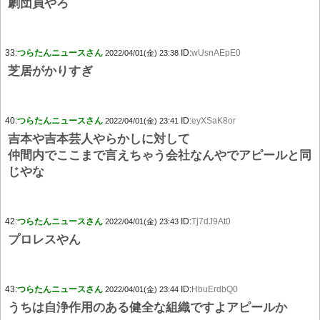
劇団員やろ
33:
つらたんニュースさん
ID:
wUsnAEpE0
2022/04/01(金) 23:38
芝居がかりすぎ
40:
つらたんニュースさん
ID:
eyXSaK8or
2022/04/01(金) 23:41
吉本や吉本芸人やらかしに対して
仲間内でここまで言えちゃう会社なんやでアピールと同
じやな
42:
つらたんニュースさん
ID:
Tj7dJ9At0
2022/04/01(金) 23:43
プロレスやん
43:
つらたんニュースさん
ID:
HbuErdbQ0
2022/04/01(金) 23:44
うちは自浄作用のある健全な組織ですよアピールか