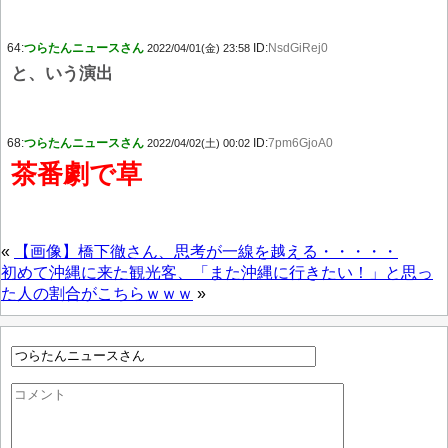
64:
つらたんニュースさん
ID:
NsdGiRej0
2022/04/01(金) 23:58
と、いう演出
68:
つらたんニュースさん
ID:
7pm6GjoA0
2022/04/02(土) 00:02
茶番劇で草
«
【画像】橋下徹さん、思考が一線を越える・・・・・
初めて沖縄に来た観光客、「また沖縄に行きたい！」と思っ
た人の割合がこちらｗｗｗ
»