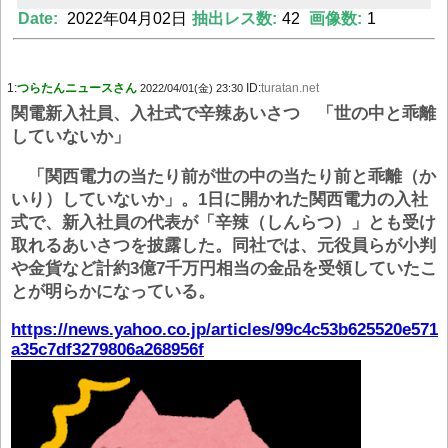
Date:
2022年04月02日
抽出レス数:
42
画像数:
1
Powered by livedoor 相互RSS
1:
つらたんニュースさん
ID:
turatan.net
2022/04/01(金) 23:30
関電新入社員、入社式で辛辣あいさつ 「世の中と乖離
していないか」
「関西電力の当たり前が世の中の当たり前と乖離（か
いり）していないか」。1日に開かれた関西電力の入社
式で、新入社員の代表が「辛辣（しんらつ）」とも受け
取れるあいさつを披露した。同社では、元役員らが小判
や金貨など計約3億7千万円相当の金品を受領していたこ
とが明らかになっている。
https://news.yahoo.co.jp/articles/99c4c53b625520e571
a35c7df3279806a268956f