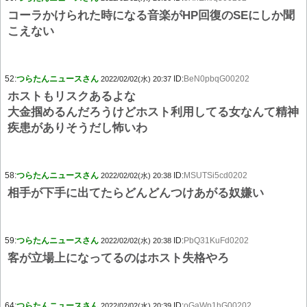
コーラかけられた時になる音楽がHP回復のSEにしか聞
こえない
52:
つらたんニュースさん
ID:
BeN0pbqG00202
2022/02/02(水) 20:37
ホストもリスクあるよな
大金掴めるんだろうけどホスト利用してる女なんて精神
疾患がありそうだし怖いわ
58:
つらたんニュースさん
ID:
MSUTSi5cd0202
2022/02/02(水) 20:38
相手が下手に出てたらどんどんつけあがる奴嫌い
59:
つらたんニュースさん
ID:
PbQ31KuFd0202
2022/02/02(水) 20:38
客が立場上になってるのはホスト失格やろ
64:
つらたんニュースさん
ID:
oGaWp1hG00202
2022/02/02(水) 20:39