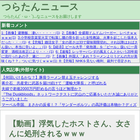
つらたんニュース
つらたん(´・ω・`)...なニュースをお届けします
新着コメント
1:【画像】避難飯、凄い・・・・・(1)
2:【画像】全盛期ドムドムバーガー、レベチｗｗ
ｗｗｗ(1)
3:小学校音楽室火災で転落し腰の骨を折った女性教諭、火事を起こした張本人
だった・・・(1)
4:【悲報】婚活女子「女の若さは33で賞味期限切れ。それ以降はおばさ
ん扱い。本当に辛いよ。」(1)
5:【経済】ビール大手「発泡酒」を「ビール」扱いに一斉
変更 酒税法改正により・・・(1)
6:【速報】レッサーパンダの風太くんとかいう20年前
に流行ったあの子、遂に……(1)
7:【画像】外国人「あれ？ラーメンよりうどんの方が美
味くね？？」ついに気づくｗｗｗ(1)
8:【悲報】NHKを見ない権利、裁判で否定され
る・・・(1)
9:欧州委員長「原発縮小は間違いでした」(1)
10:【悲報】日本企業の人手不
人気記事(外部サイト)
足、限界突破 52%「正社員も足りてません…」(1)
【何回いけるかな？】豚骨ラーメン替え玉チャレンジする
蒋介石、共産党に武器を届け続けて「運輸大隊長」と呼ばれる
夫婦で老後2000万円貯めるの言うほど無理か？
『The Duskbloods』ネットワークテストに沢山のご応募をいただき誠にありがと
うございました
マーベル帝国、まさかの反省！？『サンダーボルツ』の高評価は本物か？ディズ
ニーCEOの「量より質」宣言の裏で渦巻くファンの本音とMCUの未来を徹底考
察！
【モー娘。石田亜佑美】ファーストテイク出演も新規獲得ならず？北川莉央が1
【動画】浮気したホストさん、女さ
位に
【画像あり】FacebookとかTwitterで拾ったエロ画像貼ってくよ
んに処刑されるｗｗｗ