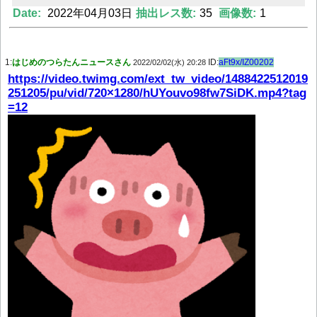
Date:
2022年04月03日
抽出レス数:
35
画像数:
1
Powered by livedoor 相互RSS
1:
はじめのつらたんニュースさん
ID:
aFt9x/IZ00202
2022/02/02(水) 20:28
https://video.twimg.com/ext_tw_video/1488422512019
251205/pu/vid/720×1280/hUYouvo98fw7SiDK.mp4?tag
=12