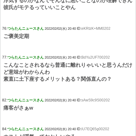
浮気するのがなんでそんなに悪いことなのか理解できん
彼氏がモテるっていいことやん
76:
つらたんニュースさん
ID:
eKRtzK+MM0202
2022/02/02(水) 20:40
ご褒美定期
77:
つらたんニュースさん
ID:
BdYu2UF700202
2022/02/02(水) 20:40
こんなことされるなら普通に離れりゃいいと思うんだけ
ど意味がわからんわ
素直に土下座するメリットある？関係直んの？
82:
つらたんニュースさん
ID:
sAwS9c9S00202
2022/02/02(水) 20:40
痛客がさぁw
84:
つらたんニュースさん
ID:
iU7EQ65g00202
2022/02/02(水) 20:40