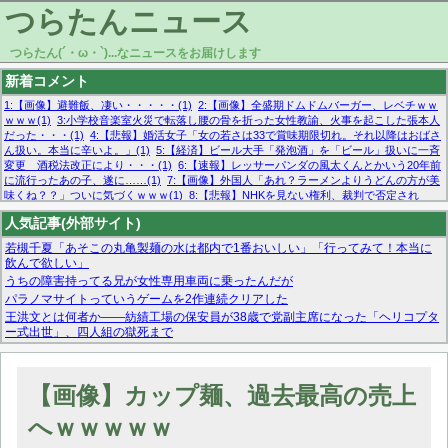
つらたんニュース
つらたん(´・ω・`)...なニュースをお届けします
新着コメント
1:【画像】避難飯、凄い・・・・・(1)
2:【画像】全盛期ドムドムバーガー、レベチｗｗ
ｗｗｗ(1)
3:小学校音楽室火災で転落し腰の骨を折った女性教諭、火事を起こした張本人
だった・・・(1)
4:【悲報】婚活女子「女の若さは33で賞味期限切れ。それ以降はおばさ
ん扱い。本当に辛いよ。」(1)
5:【経済】ビール大手「発泡酒」を「ビール」扱いに一斉
変更 酒税法改正により・・・(1)
6:【速報】レッサーパンダの風太くんとかいう20年前
に流行ったあの子、遂に……(1)
7:【画像】外国人「あれ？ラーメンよりうどんの方が美
味くね？？」ついに気づくｗｗｗ(1)
8:【悲報】NHKを見ない権利、裁判で否定され
る・・・(1)
9:欧州委員長「原発縮小は間違いでした」(1)
10:【悲報】日本企業の人手不
人気記事(外部サイト)
足、限界突破 52%「正社員も足りてません…」(1)
若槻千夏「あそこの丸亀製麺の水は都内で1番おいしい」「行ってみて！本当に
飲んで欲しい」
うちの障害持ってる兄が女性専用車両に乗ったんだが
パラノマサイトっていうゲームを2作連続クリアした
王洪文とは何者か——紡績工場の保安員が38歳で党副主席になった「ヘリコプタ
ー式出世」、四人組の獄死まで
マーベル帝国、まさかの反省！？『サンダーボルツ』の高評価は本物か？ディズ
ニーCEOの「量より質」宣言の裏で渦巻くファンの本音とMCUの未来を徹底考
察！
【画像】カップ麺、過去最高の売上
【モー娘。石田亜佑美】ファーストテイク出演も新規獲得ならず？北川莉央が1
位に
へｗｗｗｗｗ
【画像あり】FacebookとかTwitterで拾ったエロ画像貼ってくよ