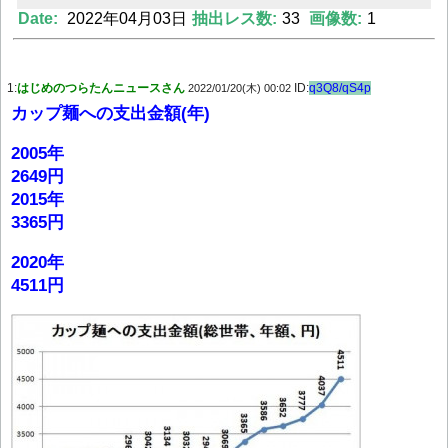
Date:
2022年04月03日
抽出レス数:
33
画像数:
1
Powered by livedoor 相互RSS
1:
はじめのつらたんニュースさん
ID:
q3Q8/qS4p
2022/01/20(木) 00:02
カップ麺への支出金額(年)
2005年
2649円
2015年
3365円
2020年
4511円