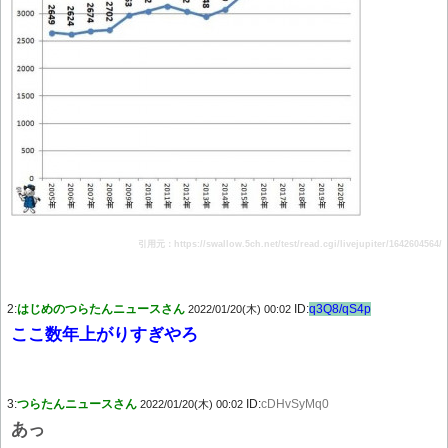
引用元：https://swallow.5ch.net/test/read.cgi/livejupiter/1642604564/
2:
はじめのつらたんニュースさん
ID:
q3Q8/qS4p
2022/01/20(木) 00:02
ここ数年上がりすぎやろ
3:
つらたんニュースさん
ID:
cDHvSyMq0
2022/01/20(木) 00:02
あっ