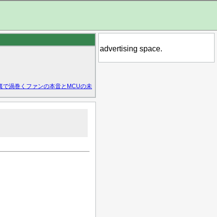
advertising space.
裏で渦巻くファンの本音とMCUの未