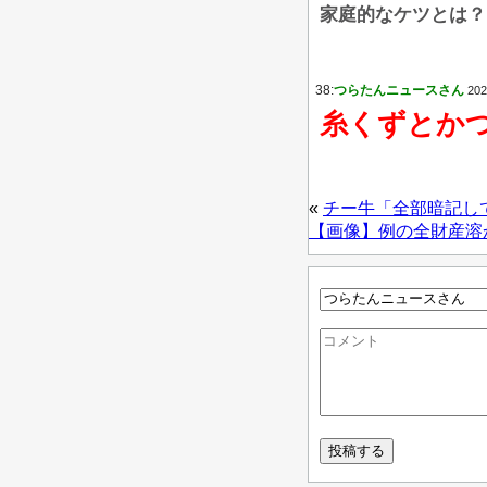
家庭的なケツとは？
38:
つらたんニュースさん
202
糸くずとか
«
チー牛「全部暗記し
【画像】例の全財産溶か