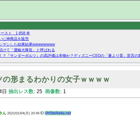
ースト 1,858 本
いに神商品を販売
マシした結果結果wwwwwwww
続けて「運輸大隊長」と呼ばれる
！？『サンダーボルツ』の高評価は本物か？ディズニーCEOの「量より質」宣言の
ーストテイク出演も新規獲得ならず？北川莉央が1位に
Twitterで拾ったエロ画像貼ってくよ
ツの形まるわかりの女子ｗｗｗｗ
4日
抽出レス数:
25
画像数:
1
さん
ID:
Vh5fwNeka.net
2021/01/04(月) 20:49