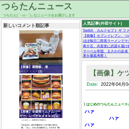
つらたんニュース
つらたん(´・ω・`)...なニュースをお届けします
人気記事(外部サイト)
新しいコメント順記事
Switch カルドセプト ザ ファ
【画像】セブンイレブン、つ
ほぼ毎日二郎系ラーメンでマシ
蒋介石、共産党に武器を届け
マーベル帝国、まさかの反省
来を徹底考察！
【モー娘。石田亜佑美】ファ
【画像あり】Facebookとか
【画像】避難飯、凄
【画像】ケ
い・・・・・(1)
Date:
2022年04月0
Powered by livedoor 相互RSS
1:
はじめのつらたんニュース
ハァ
【画像】全盛期ドムドムバー
ガー、レベチｗｗｗｗｗ(1)
ハァ
ハァ