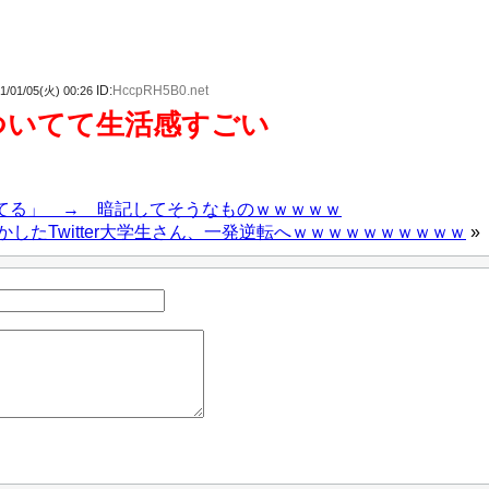
ID:
HccpRH5B0.net
1/01/05(火) 00:26
ついてて生活感すごい
てる」 → 暗記してそうなものｗｗｗｗｗ
したTwitter大学生さん、一発逆転へｗｗｗｗｗｗｗｗｗｗ
»