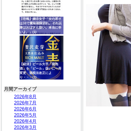
【悲報】婚活女子「女の若さ
は33で賞味期限切れ。それ以
降はおばさん扱い。本当に辛
いよ。」(1)
【経済】ビール大手「発泡
酒」を「ビール」扱いに一斉
変更 酒税法改正によ
り・・・(1)
月間アーカイブ
2026年8月
2026年7月
2026年6月
2026年5月
2026年4月
2026年3月