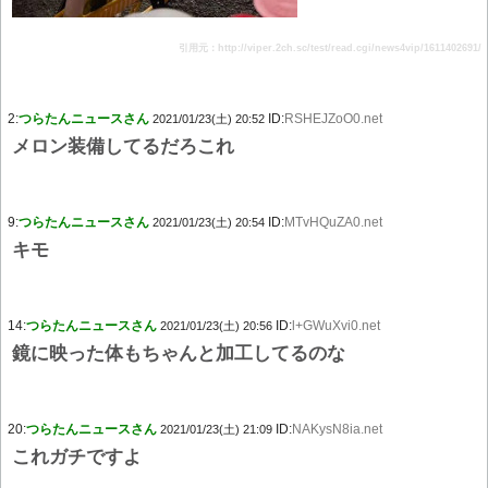
引用元：http://viper.2ch.sc/test/read.cgi/news4vip/1611402691/
2:
つらたんニュースさん
ID:
RSHEJZoO0.net
2021/01/23(土) 20:52
メロン装備してるだろこれ
9:
つらたんニュースさん
ID:
MTvHQuZA0.net
2021/01/23(土) 20:54
キモ
14:
つらたんニュースさん
ID:
l+GWuXvi0.net
2021/01/23(土) 20:56
鏡に映った体もちゃんと加工してるのな
20:
つらたんニュースさん
ID:
NAKysN8ia.net
2021/01/23(土) 21:09
これガチですよ