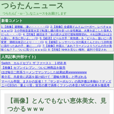
つらたんニュース
つらたん(´・ω・`)...なニュースをお届けします
新着コメント
1:【画像】避難飯、凄い・・・・・(1)
2:【画像】全盛期ドムドムバーガー、レベチｗｗ
ｗｗｗ(1)
3:小学校音楽室火災で転落し腰の骨を折った女性教諭、火事を起こした張本人
だった・・・(1)
4:【悲報】婚活女子「女の若さは33で賞味期限切れ。それ以降はおばさ
ん扱い。本当に辛いよ。」(1)
5:【経済】ビール大手「発泡酒」を「ビール」扱いに一斉
変更 酒税法改正により・・・(1)
6:【速報】レッサーパンダの風太くんとかいう20年前
に流行ったあの子、遂に……(1)
7:【画像】外国人「あれ？ラーメンよりうどんの方が美
味くね？？」ついに気づくｗｗｗ(1)
8:【悲報】NHKを見ない権利、裁判で否定され
る・・・(1)
9:欧州委員長「原発縮小は間違いでした」(1)
10:【悲報】日本企業の人手不
人気記事(外部サイト)
足、限界突破 52%「正社員も足りてません…」(1)
Switch カルドセプト ザ ファースト 1,858 本
【画像】セブンイレブン、ついに神商品を販売
ほぼ毎日二郎系ラーメンでマシマシした結果結果wwwwwwww
蒋介石、共産党に武器を届け続けて「運輸大隊長」と呼ばれる
マーベル帝国、まさかの反省！？『サンダーボルツ』の高評価は本物か？ディズ
ニーCEOの「量より質」宣言の裏で渦巻くファンの本音とMCUの未来を徹底考
察！
【モー娘。石田亜佑美】ファーストテイク出演も新規獲得ならず？北川莉央が1
位に
【画像】とんでもない恵体美女、見
【画像あり】FacebookとかTwitterで拾ったエロ画像貼ってくよ
つかるｗｗｗ