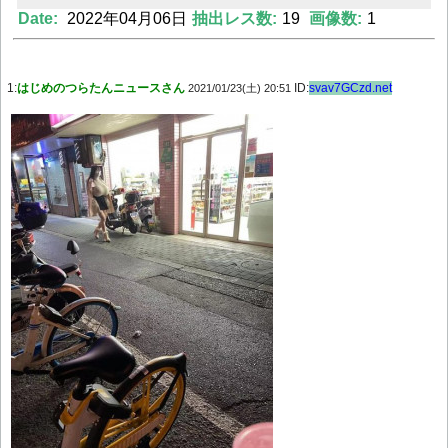
Date:
2022年04月06日
抽出レス数:
19
画像数:
1
Powered by livedoor 相互RSS
1:
はじめのつらたんニュースさん
ID:
svav7GCzd.net
2021/01/23(土) 20:51