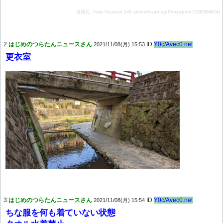
引用元：http://tomcat.2ch.sc/test/read.cgi/livejupiter/1636354414/
2:
はじめのつらたんニュースさん
ID:
Y0c/Avec0.net
2021/11/08(月) 15:53
更衣室
3:
はじめのつらたんニュースさん
ID:
Y0c/Avec0.net
2021/11/08(月) 15:54
ちな服を何も着ていない状態