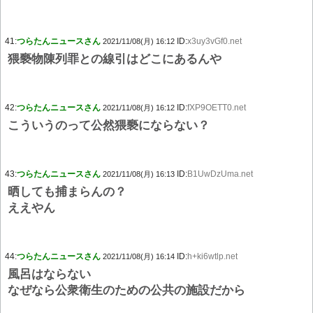
41:
つらたんニュースさん
ID:
x3uy3vGf0.net
2021/11/08(月) 16:12
猥褻物陳列罪との線引はどこにあるんや
42:
つらたんニュースさん
ID:
fXP9OETT0.net
2021/11/08(月) 16:12
こういうのって公然猥褻にならない？
43:
つらたんニュースさん
ID:
B1UwDzUma.net
2021/11/08(月) 16:13
晒しても捕まらんの？
ええやん
44:
つらたんニュースさん
ID:
h+ki6wtlp.net
2021/11/08(月) 16:14
風呂はならない
なぜなら公衆衛生のための公共の施設だから