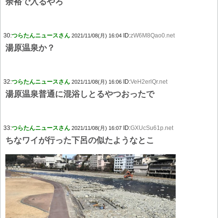
余裕で入るやろ
30:
つらたんニュースさん
ID:
zW6M8Qao0.net
2021/11/08(月) 16:04
湯原温泉か？
32:
つらたんニュースさん
ID:
VeH2erlQr.net
2021/11/08(月) 16:06
湯原温泉普通に混浴しとるやつおったで
33:
つらたんニュースさん
ID:
GXUcSu61p.net
2021/11/08(月) 16:07
ちなワイが行った下呂の似たようなとこ