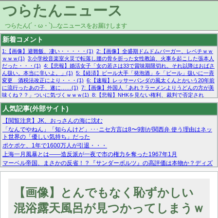
つらたんニュース
つらたん(´・ω・`)...なニュースをお届けします
新着コメント
1:【画像】避難飯、凄い・・・・・(1)
2:【画像】全盛期ドムドムバーガー、レベチｗｗ
ｗｗｗ(1)
3:小学校音楽室火災で転落し腰の骨を折った女性教諭、火事を起こした張本人
だった・・・(1)
4:【悲報】婚活女子「女の若さは33で賞味期限切れ。それ以降はおばさ
ん扱い。本当に辛いよ。」(1)
5:【経済】ビール大手「発泡酒」を「ビール」扱いに一斉
変更 酒税法改正により・・・(1)
6:【速報】レッサーパンダの風太くんとかいう20年前
に流行ったあの子、遂に……(1)
7:【画像】外国人「あれ？ラーメンよりうどんの方が美
味くね？？」ついに気づくｗｗｗ(1)
8:【悲報】NHKを見ない権利、裁判で否定され
る・・・(1)
9:欧州委員長「原発縮小は間違いでした」(1)
10:【悲報】日本企業の人手不
人気記事(外部サイト)
足、限界突破 52%「正社員も足りてません…」(1)
【閲覧注意】JK、おっさんの海に沈む
「なんでやねん」「知らんけど」･･･ニセ方言は8〜9割が関西弁 使う理由はネッ
ト世界の「優しい気持ち」だった
ポケポケ、1年で1600万人が引退・・・
上海一月風暴とは——造反派が一夜で市の権力を奪った1967年1月
マーベル帝国、まさかの反省！？『サンダーボルツ』の高評価は本物か？ディズ
ニーCEOの「量より質」宣言の裏で渦巻くファンの本音とMCUの未来を徹底考
察！
【モー娘。石田亜佑美】ファーストテイク出演も新規獲得ならず？北川莉央が1
【画像】とんでもなく恥ずかしい
位に
【画像あり】FacebookとかTwitterで拾ったエロ画像貼ってくよ
混浴露天風呂が見つかってしまうｗ