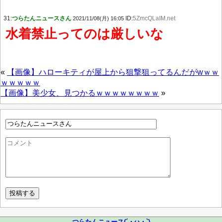
31:
つらたんニュースさん
ID:
5ZmcQLaIM.net
2021/11/08(月) 16:05
水着禁止ってのは厳しいな
«
【画像】ハローキティが屋上から狙撃狙ってるんだがwｗｗ
ｗｗｗｗｗ
【画像】美少女、見つかるｗｗｗｗｗｗｗｗ
»
つらたんニュース(´・ω・`)