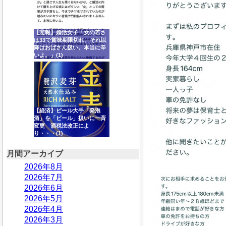
【悲報】婚活女子「女の若さ
は33で賞味期限切れ。それ以
降はおばさん扱い。本当に辛
いよ。」(1)
【経済】ビール大手「発泡
酒」を「ビール」扱いに一斉
変更 酒税法改正によ
り・・・(1)
月間アーカイブ
2026年8月
2026年7月
2026年6月
2026年5月
2026年4月
2026年3月