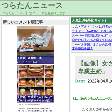
つらたんニュース
つらたん(´・ω・`)...なニュースをお届けします
人気記事(外部サイト)
新しいコメント順記事
サム・アルトマンとは何者か—
ライター「Switch2、49
スーパーで店員に酷い仕打ち
泳げない子どもが増えているら
マーベル帝国、まさかの反省
来を徹底考察！
【モー娘。石田亜佑美】ファ
【画像あり】Facebookとか
【画像】避難飯、凄
【画像】女
い・・・・・(1)
専業主婦」
Date:
2022年04月1
Powered by livedoor 相互RSS
【画像】全盛期ドムドムバー
1:
はじめのつらたんニュース
ガー、レベチｗｗｗｗｗ(1)