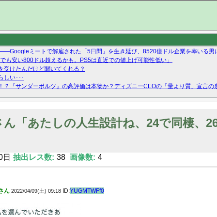
—Googleミートで解雇された「5日間」を生き延び、8520億ドル企業を率いる男
9ドルでも安い800ドル超えるかも。PS5は直近での値上げ可能性低い」
を受けたんだけど聞いてくれる？
しい･･･
！？『サンダーボルツ』の高評価は本物か？ディズニーCEOの「量より質」宣言の
ーストテイク出演も新規獲得ならず？北川莉央が1位に
Twitterで拾ったエロ画像貼ってくよ
さん「あたしの人生設計ね、24で同棲、2
0日
抽出レス数:
38
画像数:
4
さん
ID:
YUGMTWFf0
2022/04/09(土) 09:18