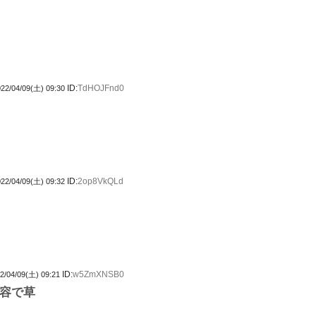
ID:
TdHOJFnd0
22/04/09(土) 09:30
ID:
2op8VkQLd
22/04/09(土) 09:32
ID:
w5ZmXNSB0
2/04/09(土) 09:21
容で草