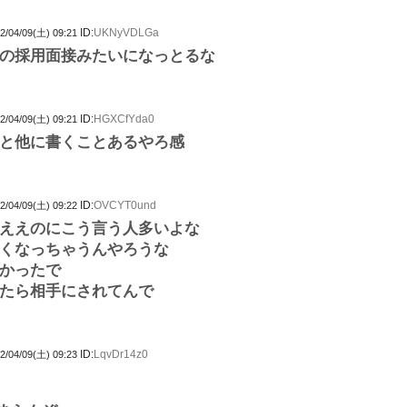
ID:
UKNyVDLGa
2/04/09(土) 09:21
の採用面接みたいになっとるな
ID:
HGXCfYda0
2/04/09(土) 09:21
と他に書くことあるやろ感
ID:
OVCYT0und
2/04/09(土) 09:22
ええのにこう言う人多いよな
くなっちゃうんやろうな
かったで
たら相手にされてんで
ID:
LqvDr14z0
2/04/09(土) 09:23