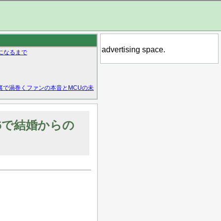
advertising space.
になるまで
裏で渦巻くファンの本音とMCUの未
6で結婚からの