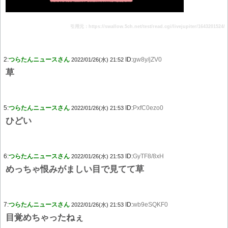
引用元：https://swallow.5ch.net/test/read.cgi/livejupiter/1643201524/
2:
つらたんニュースさん
ID:
gw8y/jZV0
2022/01/26(水) 21:52
草
5:
つらたんニュースさん
ID:
PxfC0ezo0
2022/01/26(水) 21:53
ひどい
6:
つらたんニュースさん
ID:
GyTF8/8xH
2022/01/26(水) 21:53
めっちゃ恨みがましい目で見てて草
7:
つらたんニュースさん
ID:
wb9eSQKF0
2022/01/26(水) 21:53
目覚めちゃったねぇ