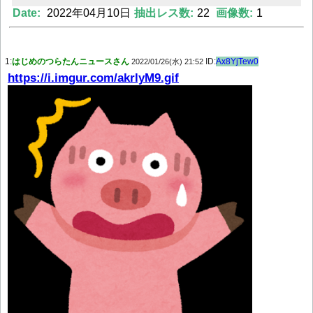
Date:
2022年04月10日
抽出レス数:
22
画像数:
1
Powered by livedoor 相互RSS
1:
はじめのつらたんニュースさん
ID:
Ax8YjTew0
2022/01/26(水) 21:52
https://i.imgur.com/akrlyM9.gif