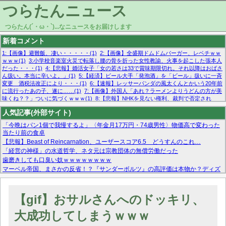
つらたんニュース
つらたん(´・ω・`)...なニュースをお届けします
新着コメント
1:【画像】避難飯、凄い・・・・・(1)
2:【画像】全盛期ドムドムバーガー、レベチｗｗ
ｗｗｗ(1)
3:小学校音楽室火災で転落し腰の骨を折った女性教諭、火事を起こした張本人
だった・・・(1)
4:【悲報】婚活女子「女の若さは33で賞味期限切れ。それ以降はおばさ
ん扱い。本当に辛いよ。」(1)
5:【経済】ビール大手「発泡酒」を「ビール」扱いに一斉
変更 酒税法改正により・・・(1)
6:【速報】レッサーパンダの風太くんとかいう20年前
に流行ったあの子、遂に……(1)
7:【画像】外国人「あれ？ラーメンよりうどんの方が美
味くね？？」ついに気づくｗｗｗ(1)
8:【悲報】NHKを見ない権利、裁判で否定され
る・・・(1)
9:欧州委員長「原発縮小は間違いでした」(1)
10:【悲報】日本企業の人手不
人気記事(外部サイト)
足、限界突破 52%「正社員も足りてません…」(1)
「今晩はパン1個で我慢するよ」〈年金月17万円・74歳男性〉物価高で変わった
当たり前の食卓
【悲報】Beast of Reincarnation、ユーザースコア6.5 どうすんのこれ…
「経営の神様」の水道哲学、ネタ元は宗教団体の無償労働だった
歯磨きしても口臭い奴ｗｗｗｗｗｗｗｗ
マーベル帝国、まさかの反省！？『サンダーボルツ』の高評価は本物か？ディズ
ニーCEOの「量より質」宣言の裏で渦巻くファンの本音とMCUの未来を徹底考
察！
【モー娘。石田亜佑美】ファーストテイク出演も新規獲得ならず？北川莉央が1
【gif】おサルさんへのドッキリ、
位に
【画像あり】FacebookとかTwitterで拾ったエロ画像貼ってくよ
大成功してしまうｗｗｗ