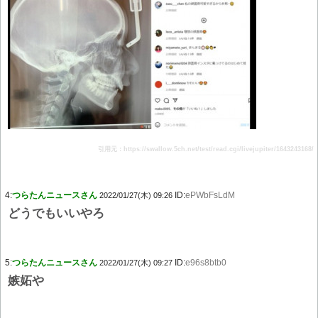
引用元：https://swallow.5ch.net/test/read.cgi/livejupiter/1643243168/
4:
つらたんニュースさん
ID:
ePWbFsLdM
2022/01/27(木) 09:26
どうでもいいやろ
5:
つらたんニュースさん
ID:
e96s8btb0
2022/01/27(木) 09:27
嫉妬や