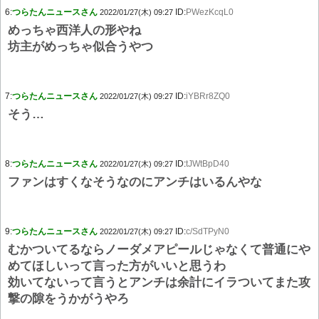
6:
つらたんニュースさん
ID:
PWezKcqL0
2022/01/27(木) 09:27
めっちゃ西洋人の形やね
坊主がめっちゃ似合うやつ
7:
つらたんニュースさん
ID:
iYBRr8ZQ0
2022/01/27(木) 09:27
そう…
8:
つらたんニュースさん
ID:
tJWtBpD40
2022/01/27(木) 09:27
ファンはすくなそうなのにアンチはいるんやな
9:
つらたんニュースさん
ID:
c/SdTPyN0
2022/01/27(木) 09:27
むかついてるならノーダメアピールじゃなくて普通にや
めてほしいって言った方がいいと思うわ
効いてないって言うとアンチは余計にイラついてまた攻
撃の隙をうかがうやろ