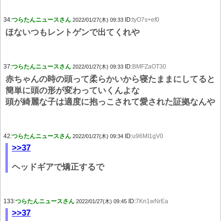
34:
つらたんニュースさん
ID:
tyO7s+ef0
2022/01/27(木) 09:33
ほないつもレントゲンで出てくれや
37:
つらたんニュースさん
ID:
BMFZaOT30
2022/01/27(木) 09:33
赤ちゃんの時の頭って柔らかいから寝たままにしてると
簡単に頭の形が変わっていくんよな
頭が綺麗な子は適度に抱っこされて愛された証拠なんや
42:
つらたんニュースさん
ID:
u96MI1gV0
2022/01/27(木) 09:34
>>37
ヘッドギアで矯正するで
133:
つらたんニュースさん
ID:
7Kn1wNrEa
2022/01/27(木) 09:45
>>37