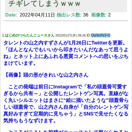
チギレてしまうｗｗｗ
Date:
2022年04月11日
抽出レス数:
36
画像数:
2
Powered by livedoor 相互RSS
1:
はじめのつらたんニュースさん
ID:
Ow9nlN3+0
2022/01/27(木) 09:26
タレントの山之内すずさんが1月26日にTwitterを更新。
「ほんとなんでもいいから叩きたいんだなあって思うよ
ね」とネット上にあふれる悪質コメントへの思いをぶち
まけています。
【画像】頭の形がきれいな山之内さん
ことの発端は前日にInstagramで「私の頭蓋骨可愛す
ぎるから共有～」と公開したレントゲン写真。直線がな
く丸いシルエットはまさに“絵に描いたような”頭蓋骨ら
しい頭蓋骨で、山之内さん自身が「自分のレントゲン写
真好みすぎて定期的に見ちゃう」とSNSで見せたくなる
気持ちもうなずけます。