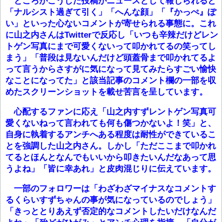
ところがこうした投稿がニュースとして報じられると
「ナルシスト過ぎて引く」「へんな顔」「『かっぺ』ぽ
い」といった心ないコメントが寄せられる事態に。これ
に山之内さんはTwitterで反応し「いつも辛辣だけどレン
トゲン写真にまで可愛くないって叩かれてるの笑ってし
まう」「普段は見ないんだけど頭蓋骨まで叩かれてるよ
って言うからさすがに気になって見てみたらすごい愉快
なことになってた」と該当記事のコメント欄の一部を収
めたスクリーンショットを載せ苦言を呈しています。
心配するファンに応え「山之内すずレントゲン写真可
愛くないねって言われても何も傷つかないよ！笑」と、
自身に執着するアンチへある程度は耐性ができているこ
とを強調した山之内さん。しかし「ただここまで叩かれ
てるとほんとなんでもいいから叩きたいんだなあって思
うよね」「皆に幸あれ」と皮肉混じりに伝えています。
一部のフォロワーは「わざわざマイナスなコメントす
るくらいすずちゃんの事が気になっているのでしょう」
「きっととりあえず否定的なコメントしたいだけなんだ