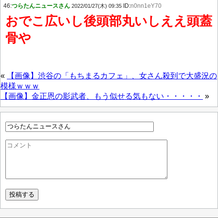
46:
つらたんニュースさん
ID:
n0nn1eY70
2022/01/27(木) 09:35
おでこ広いし後頭部丸いしええ頭蓋
骨や
«
【画像】渋谷の「もちまるカフェ」、女さん殺到で大盛況の
模様ｗｗｗ
【画像】金正恩の影武者、もう似せる気もない・・・・・
»