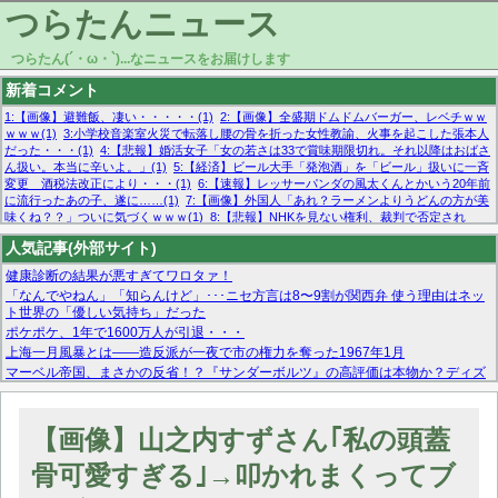
つらたんニュース
つらたん(´・ω・`)...なニュースをお届けします
新着コメント
1:【画像】避難飯、凄い・・・・・(1)
2:【画像】全盛期ドムドムバーガー、レベチｗｗ
ｗｗｗ(1)
3:小学校音楽室火災で転落し腰の骨を折った女性教諭、火事を起こした張本人
だった・・・(1)
4:【悲報】婚活女子「女の若さは33で賞味期限切れ。それ以降はおばさ
ん扱い。本当に辛いよ。」(1)
5:【経済】ビール大手「発泡酒」を「ビール」扱いに一斉
変更 酒税法改正により・・・(1)
6:【速報】レッサーパンダの風太くんとかいう20年前
に流行ったあの子、遂に……(1)
7:【画像】外国人「あれ？ラーメンよりうどんの方が美
味くね？？」ついに気づくｗｗｗ(1)
8:【悲報】NHKを見ない権利、裁判で否定され
る・・・(1)
9:欧州委員長「原発縮小は間違いでした」(1)
10:【悲報】日本企業の人手不
人気記事(外部サイト)
足、限界突破 52%「正社員も足りてません…」(1)
健康診断の結果が悪すぎてワロタァ！
「なんでやねん」「知らんけど」･･･ニセ方言は8〜9割が関西弁 使う理由はネッ
ト世界の「優しい気持ち」だった
ポケポケ、1年で1600万人が引退・・・
上海一月風暴とは——造反派が一夜で市の権力を奪った1967年1月
マーベル帝国、まさかの反省！？『サンダーボルツ』の高評価は本物か？ディズ
ニーCEOの「量より質」宣言の裏で渦巻くファンの本音とMCUの未来を徹底考
察！
【モー娘。石田亜佑美】ファーストテイク出演も新規獲得ならず？北川莉央が1
【画像】山之内すずさん｢私の頭蓋
位に
【画像あり】FacebookとかTwitterで拾ったエロ画像貼ってくよ
骨可愛すぎる｣→叩かれまくってブ