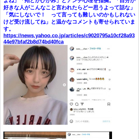
よね」「殆どがひがみ」とアンチ心理を指摘。「自分が
好きな人がこんなこと言われたらどー思うよって話な」
「気にしないで！ って言っても難しいのかもしれない
けど受け流してね」と温かなコメントも寄せられていま
す。
https://news.yahoo.co.jp/articles/c9020795a10cf28a93
44e97bfaf2b8d74bd40fca