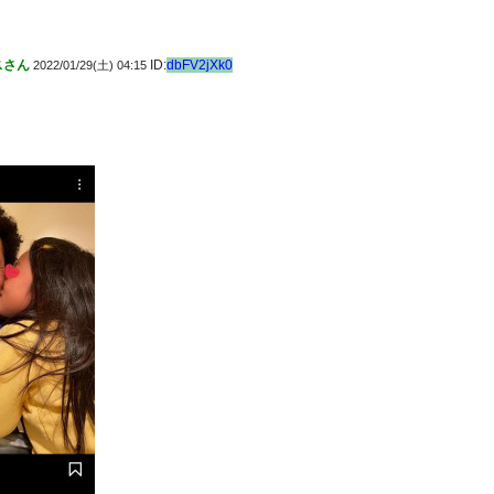
スさん
ID:
dbFV2jXk0
2022/01/29(土) 04:15