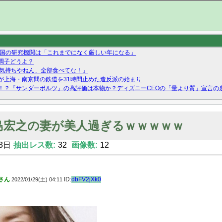
 国の研究機関は「これまでになく厳しい年になる」
調子どうよ？
の気持ちやねん、全部食べてな！」
が上海・南京間の鉄道を31時間止めた造反派の始まり
！？『サンダーボルツ』の高評価は本物か？ディズニーCEOの「量より質」宣言の
ーストテイク出演も新規獲得ならず？北川莉央が1位に
Twitterで拾ったエロ画像貼ってくよ
島宏之の妻が美人過ぎるｗｗｗｗｗ
3日
抽出レス数:
32
画像数:
12
さん
ID:
dbFV2jXk0
2022/01/29(土) 04:11