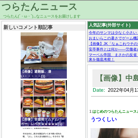
つらたんニュース
つらたん(´・ω・`)...なニュースをお届けします
人気記事(外部サイト)
新しいコメント順記事
今年のサンマは少なく小さい
おまいらこの暑さでゲーム機
【画像】JK「なぁこれウチ
安亭事件とは何か——労働者
マーベル帝国、まさかの反省
来を徹底考察！
【モー娘。石田亜佑美】ファ
【画像あり】Facebookとか
【画像】避難飯、凄
【画像】中
い・・・・・(1)
Date:
2022年04月1
Powered by livedoor 相互RSS
1:
はじめのつらたんニュース
うつくしい
【画像】全盛期ドムドムバー
ガー、レベチｗｗｗｗｗ(1)