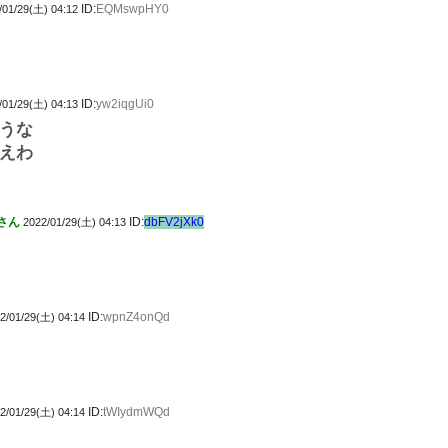
ID:
EQMswpHY0
/01/29(土) 04:12
ID:
yw2iqgUi0
/01/29(土) 04:13
うな
えわ
さん
ID:
dbFV2jXk0
2022/01/29(土) 04:13
ID:
wpnZ4onQd
2/01/29(土) 04:14
ID:
tWIydmWQd
2/01/29(土) 04:14