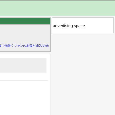
advertising space.
裏で渦巻くファンの本音とMCUの未