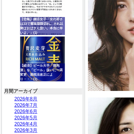
【悲報】婚活女子「女の若さ
は33で賞味期限切れ。それ以
降はおばさん扱い。本当に辛
いよ。」(1)
【経済】ビール大手「発泡
酒」を「ビール」扱いに一斉
変更 酒税法改正によ
り・・・(1)
月間アーカイブ
2026年8月
2026年7月
2026年6月
2026年5月
2026年4月
2026年3月