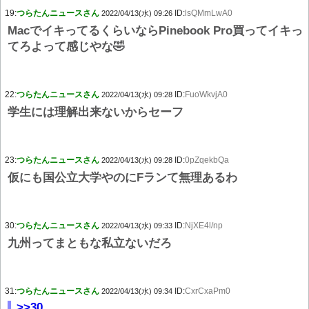
19:
つらたんニュースさん
ID:
lsQMmLwA0
2022/04/13(水) 09:26
MacでイキってるくらいならPinebook Pro買ってイキっ
てろよって感じやな🤣
22:
つらたんニュースさん
ID:
FuoWkvjA0
2022/04/13(水) 09:28
学生には理解出来ないからセーフ
23:
つらたんニュースさん
ID:
0pZqekbQa
2022/04/13(水) 09:28
仮にも国公立大学やのにFランて無理あるわ
30:
つらたんニュースさん
ID:
NjXE4l/np
2022/04/13(水) 09:33
九州ってまともな私立ないだろ
31:
つらたんニュースさん
ID:
CxrCxaPm0
2022/04/13(水) 09:34
>>30