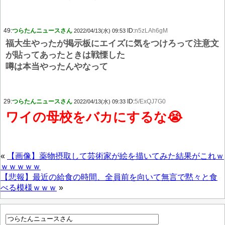
49:
つらたんニュースさん
ID:
n5zLAh6gM
2022/04/13(水) 09:53
福大生やったが掲示板にエイズに気をつけろって注意文
が貼ってあったときは戦慄した
噂は本当やったんやなって
29:
つらたんニュースさん
ID:
5/ExQJ7G0
2022/04/13(水) 09:33
ワイの母校をバカにするな😭
«
【画像】薬物摂取して芸術家が絵を描いてみた結果がこれｗ
ｗｗｗｗｗ
【悲報】最近の給食の時間、全員前を向いて無言で黙々と食
べる模様ｗｗｗ
»