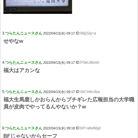
3:
つらたんニュースさん
ID:
MijjS/g+a
2022/04/13(水) 09:17
せやなw
4:
つらたんニュースさん
ID:
PSkUI6im0
2022/04/13(水) 09:17
福大はアカンな
5:
つらたんニュースさん
ID:
rbCmfmJba
2022/04/13(水) 09:17
福大生馬鹿しかおらんからブチギレた広報担当の大学職
員が皮肉でやってるんやないか？w
6:
つらたんニュースさん
ID:
bP+afwWgd
2022/04/13(水) 09:18
BFじゃないからセーフ