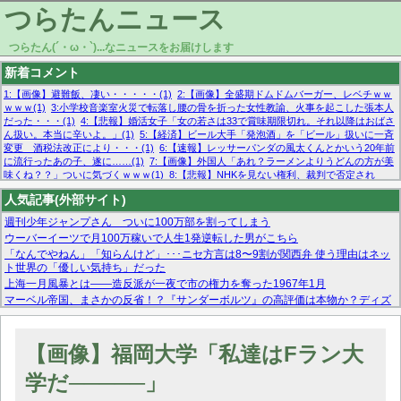
つらたんニュース
つらたん(´・ω・`)...なニュースをお届けします
新着コメント
1:【画像】避難飯、凄い・・・・・(1)
2:【画像】全盛期ドムドムバーガー、レベチｗｗ
ｗｗｗ(1)
3:小学校音楽室火災で転落し腰の骨を折った女性教諭、火事を起こした張本人
だった・・・(1)
4:【悲報】婚活女子「女の若さは33で賞味期限切れ。それ以降はおばさ
ん扱い。本当に辛いよ。」(1)
5:【経済】ビール大手「発泡酒」を「ビール」扱いに一斉
変更 酒税法改正により・・・(1)
6:【速報】レッサーパンダの風太くんとかいう20年前
に流行ったあの子、遂に……(1)
7:【画像】外国人「あれ？ラーメンよりうどんの方が美
味くね？？」ついに気づくｗｗｗ(1)
8:【悲報】NHKを見ない権利、裁判で否定され
る・・・(1)
9:欧州委員長「原発縮小は間違いでした」(1)
10:【悲報】日本企業の人手不
人気記事(外部サイト)
足、限界突破 52%「正社員も足りてません…」(1)
週刊少年ジャンプさん ついに100万部を割ってしまう
ウーバーイーツで月100万稼いで人生1発逆転した男がこちら
「なんでやねん」「知らんけど」･･･ニセ方言は8〜9割が関西弁 使う理由はネッ
ト世界の「優しい気持ち」だった
上海一月風暴とは——造反派が一夜で市の権力を奪った1967年1月
マーベル帝国、まさかの反省！？『サンダーボルツ』の高評価は本物か？ディズ
ニーCEOの「量より質」宣言の裏で渦巻くファンの本音とMCUの未来を徹底考
察！
【モー娘。石田亜佑美】ファーストテイク出演も新規獲得ならず？北川莉央が1
【画像】福岡大学「私達はFラン大
位に
【画像あり】FacebookとかTwitterで拾ったエロ画像貼ってくよ
学だ─────」