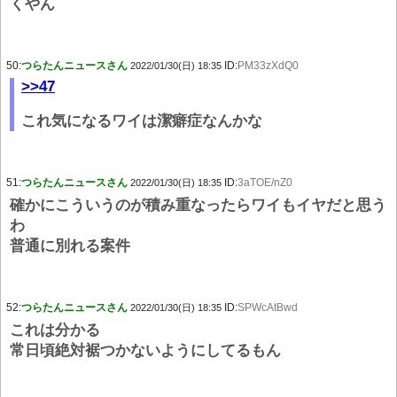
くやん
50:
つらたんニュースさん
ID:
PM33zXdQ0
2022/01/30(日) 18:35
>>47
これ気になるワイは潔癖症なんかな
51:
つらたんニュースさん
ID:
3aTOE/nZ0
2022/01/30(日) 18:35
確かにこういうのが積み重なったらワイもイヤだと思う
わ
普通に別れる案件
52:
つらたんニュースさん
ID:
SPWcAtBwd
2022/01/30(日) 18:35
これは分かる
常日頃絶対裾つかないようにしてるもん