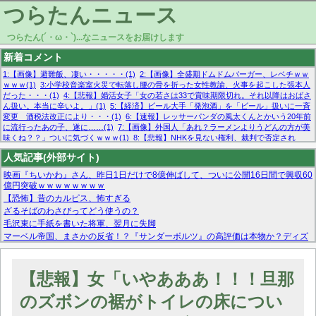
つらたんニュース
つらたん(´・ω・`)...なニュースをお届けします
新着コメント
1:【画像】避難飯、凄い・・・・・(1)
2:【画像】全盛期ドムドムバーガー、レベチｗｗ
ｗｗｗ(1)
3:小学校音楽室火災で転落し腰の骨を折った女性教諭、火事を起こした張本人
だった・・・(1)
4:【悲報】婚活女子「女の若さは33で賞味期限切れ。それ以降はおばさ
ん扱い。本当に辛いよ。」(1)
5:【経済】ビール大手「発泡酒」を「ビール」扱いに一斉
変更 酒税法改正により・・・(1)
6:【速報】レッサーパンダの風太くんとかいう20年前
に流行ったあの子、遂に……(1)
7:【画像】外国人「あれ？ラーメンよりうどんの方が美
味くね？？」ついに気づくｗｗｗ(1)
8:【悲報】NHKを見ない権利、裁判で否定され
る・・・(1)
9:欧州委員長「原発縮小は間違いでした」(1)
10:【悲報】日本企業の人手不
人気記事(外部サイト)
足、限界突破 52%「正社員も足りてません…」(1)
映画『ちいかわ』さん、昨日1日だけで8億伸ばして、ついに公開16日間で興収60
億円突破ｗｗｗｗｗｗｗｗ
【恐怖】昔のカルピス、怖すぎる
ざるそばのわさびってどう使うの？
毛沢東に手紙を書いた将軍、翌月に失脚
マーベル帝国、まさかの反省！？『サンダーボルツ』の高評価は本物か？ディズ
ニーCEOの「量より質」宣言の裏で渦巻くファンの本音とMCUの未来を徹底考
察！
【モー娘。石田亜佑美】ファーストテイク出演も新規獲得ならず？北川莉央が1
【悲報】女「いやあああ！！！旦那
位に
【画像あり】FacebookとかTwitterで拾ったエロ画像貼ってくよ
のズボンの裾がトイレの床につい