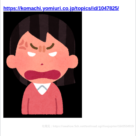
https://komachi.yomiuri.co.jp/topics/id/1047825/
引用元：https://swallow.5ch.net/test/read.cgi/livejupiter/1643534915/