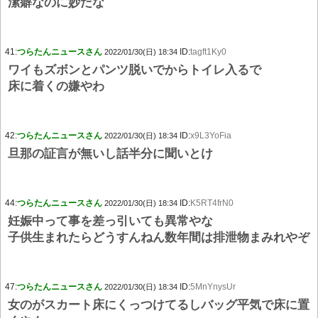
潔癖なのに妙だな
41:
つらたんニュースさん
ID:
tagft1Ky0
2022/01/30(日) 18:34
ワイもズボンとパンツ脱いでからトイレ入るで
床に着くの嫌やわ
42:
つらたんニュースさん
ID:
x9L3YoFia
2022/01/30(日) 18:34
旦那の証言が無いし話半分に聞いとけ
44:
つらたんニュースさん
ID:
K5RT4frN0
2022/01/30(日) 18:34
妊娠中って事を差っ引いても異常やな
子供生まれたらどうすんねん数年間は排泄物まみれやぞ
47:
つらたんニュースさん
ID:
5MnYnysUr
2022/01/30(日) 18:34
女のがスカート床にくっつけてるしバッグ平気で床に置