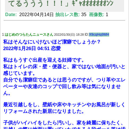
てるううう！！！」ｷﾞｬｵｵｵｵｵｵｵﾝﾝ
Date:
2022年04月14日
抽出レス数:
35
画像数:
1
Powered by livedoor 相互RSS
1:
はじめのつらたんニュースさん
ID:
X9cqHq9MH
2022/01/30(日) 18:28
私はそんなにいけないほど潔癖でしょうか？
2022年1月26日 04:51 恋愛
私はもうすぐ出産を迎える妊婦です。
私はトイレの床・壁・便器と、家ではない地面が汚いと
感じています。
自分でも潔癖症であるとは思うのですが、つり革やエレ
ベーターや友達のコップで回し飲み等は気になりませ
ん。
最近引越しをし、壁紙や床やキッチンやお風呂が新しく
リフォームされた新居になりました。
子供がハイハイをしたら汚いし、家を綺麗に保ちたく、