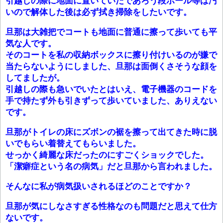
引越しの際に地面に置いていたであろう段ボール等は汚
いので解体した後は必ず拭き掃除をしたいです。
旦那は大雑把でコートも地面に普通に擦って歩いても平
気な人です。
そのコートを私の収納ボックスに擦り付けいるのが嫌で
当たらないようにしました、旦那は面倒くさそうな顔を
してましたが。
引越しの際も急いでいたとはいえ、電子機器のコードを
手で持たず外も引きずって歩いていました、ありえない
です。
旦那がトイレの床にズボンの裾を擦って出てきた時に脱
いでもらい着替えてもらいました。
せっかく綺麗な床だったのにすごくショックでした。
「潔癖症という名の病気」だと旦那から言われました。
そんなに私が病気扱いされるほどのことですか？
旦那が気にしなさすぎる性格なのも問題だと思えて仕方
ないです。