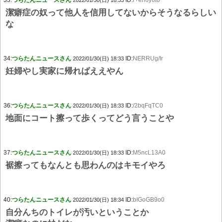
33:
つらたんニュースさん
ID:
r+eh6y6t0
2022/01/30(日) 18:33
潔癖症の奴って他人を信用してないからそうなるらしい
な
34:
つらたんニュースさん
ID:
NERRUg/Ir
2022/01/30(日) 18:33
妊婦やし実家に帰ればええやん
36:
つらたんニュースさん
ID:
/2bqFqTC0
2022/01/30(日) 18:33
地面にコート擦って歩くってどう言うことや
37:
つらたんニュースさん
ID:
M5ncL13A0
2022/01/30(日) 18:33
裾擦ってもなんとも思わんのはキモイやろ
40:
つらたんニュースさん
ID:
bIGoGB9o0
2022/01/30(日) 18:34
自分んちのトイレが汚いということか