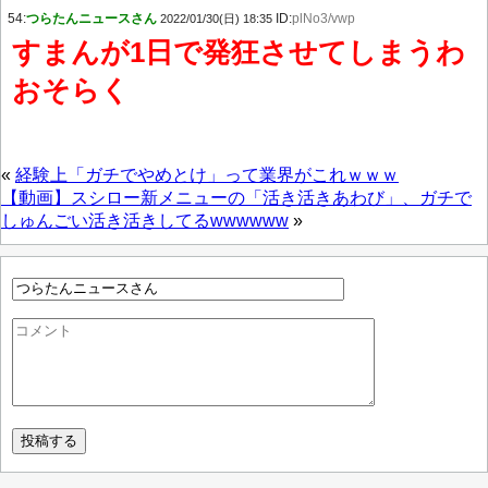
54:
つらたんニュースさん
ID:
plNo3/vwp
2022/01/30(日) 18:35
すまんが1日で発狂させてしまうわ
おそらく
«
経験上「ガチでやめとけ」って業界がこれｗｗｗ
【動画】スシロー新メニューの「活き活きあわび」、ガチで
しゅんごい活き活きしてるwwwwww
»