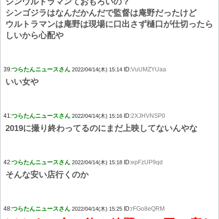
シンウルトラマンておもろいの？
シンゴジラはなんだかんだで監督は庵野だったけど
ウルトラマンは庵野は現場に口出さず樋口が仕切ったら
しいから心配や
39:
つらたんニュースさん
ID:
VuUMZYUaa
2022/04/14(木) 15:14
いい女や
41:
つらたんニュースさん
ID:
2XJHVNSP0
2022/04/14(木) 15:16
2019に撮り終わってるのにまだ上映してないんやな
42:
つらたんニュースさん
ID:
epFzUP9qd
2022/04/14(木) 15:18
そんな安い店行くのか
48:
つらたんニュースさん
ID:
rFGo8eQRM
2022/04/14(木) 15:25