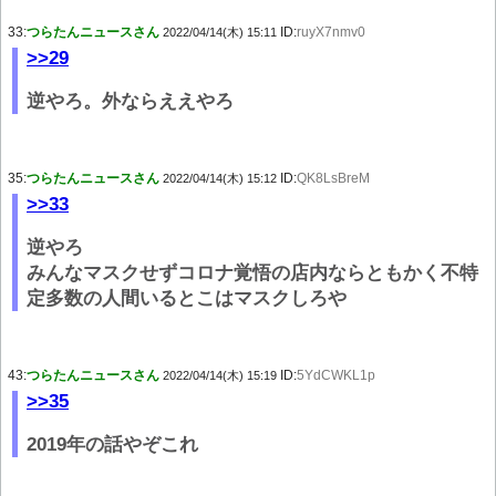
33:
つらたんニュースさん
ID:
ruyX7nmv0
2022/04/14(木) 15:11
>>29
逆やろ。外ならええやろ
35:
つらたんニュースさん
ID:
QK8LsBreM
2022/04/14(木) 15:12
>>33
逆やろ
みんなマスクせずコロナ覚悟の店内ならともかく不特
定多数の人間いるとこはマスクしろや
43:
つらたんニュースさん
ID:
5YdCWKL1p
2022/04/14(木) 15:19
>>35
2019年の話やぞこれ