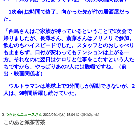
1次会は2時間で終了。向かった先が件の居酒屋だっ
た。
「西島さんはご家族が待っているということで1次会で
帰りましたが、長澤さん、斎藤さんはノリノリで参加。
飲むのもハイスピードでした。スタッフとのおしゃべり
も止まらず、日付が変わってもテンションは上がる一
方。それなのに翌日はケロリと仕事をこなすという人た
ちですから、やっぱりあの2人には脱帽ですね」（前
出・映画関係者）
ウルトラマンは地球上で3分間しか活動できないが、2
人は、9時間活躍し続けていた。
3:
つらたんニュースさん
ID:
QtRh2pIvM
2022/04/14(木) 15:04
このあと滅茶苦茶