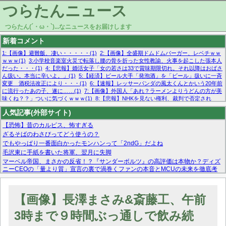
つらたんニュース
つらたん(´・ω・`)...なニュースをお届けします
新着コメント
1:【画像】避難飯、凄い・・・・・(1)
2:【画像】全盛期ドムドムバーガー、レベチｗｗ
ｗｗｗ(1)
3:小学校音楽室火災で転落し腰の骨を折った女性教諭、火事を起こした張本人
だった・・・(1)
4:【悲報】婚活女子「女の若さは33で賞味期限切れ。それ以降はおばさ
ん扱い。本当に辛いよ。」(1)
5:【経済】ビール大手「発泡酒」を「ビール」扱いに一斉
変更 酒税法改正により・・・(1)
6:【速報】レッサーパンダの風太くんとかいう20年前
に流行ったあの子、遂に……(1)
7:【画像】外国人「あれ？ラーメンよりうどんの方が美
味くね？？」ついに気づくｗｗｗ(1)
8:【悲報】NHKを見ない権利、裁判で否定され
る・・・(1)
9:欧州委員長「原発縮小は間違いでした」(1)
10:【悲報】日本企業の人手不
人気記事(外部サイト)
足、限界突破 52%「正社員も足りてません…」(1)
【恐怖】昔のカルピス、怖すぎる
ざるそばのわさびってどう使うの？
でもやっぱり一番面白かったモンハンって「2ndG」だよね
毛沢東に手紙を書いた将軍、翌月に失脚
マーベル帝国、まさかの反省！？『サンダーボルツ』の高評価は本物か？ディズ
ニーCEOの「量より質」宣言の裏で渦巻くファンの本音とMCUの未来を徹底考
察！
【モー娘。石田亜佑美】ファーストテイク出演も新規獲得ならず？北川莉央が1
位に
【画像】長澤まさみ&斎藤工、午前
【画像あり】FacebookとかTwitterで拾ったエロ画像貼ってくよ
3時まで９時間ぶっ通しで飲み続