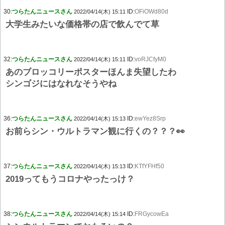
30:
つらたんニュースさん
ID:
OFiOWd80d
2022/04/14(木) 15:11
大学生みたいな価格帯の店で飲んでて草
32:
つらたんニュースさん
ID:
voRJCfyM0
2022/04/14(木) 15:11
あのブロッコリーポスターほんま失望したわ
シンゴジにはなれなそうやね
36:
つらたんニュースさん
ID:
ewYez8Srp
2022/04/14(木) 15:13
お前らシン・ウルトラマン観に行くの？？？👀
37:
つらたんニュースさん
ID:
KTfYFHf50
2022/04/14(木) 15:13
2019ってもうコロナやったっけ？
38:
つらたんニュースさん
ID:
FRGycowEa
2022/04/14(木) 15:14