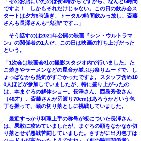
「そのお店にいたのは夜9時からですから、なんと6時間
ですよ！ しかもそれだけじゃない。この日の飲み会ス
タートは夕方6時過ぎ。トータル9時間飲みっ放し。斎藤
さんも長澤さんも“鬼強”です…」
そう話すのは2021年公開の映画『シン・ウルトラマ
ン』の関係者の1人だ。この日は映画の打ち上げだった
という。
「1次会は映画会社の撮影スタジオ内で行いました。た
こ焼きやラーメンなどの屋台が並ぶお祭りムードで、し
ょっぱなから熱気がすごかったですよ。スタッフ含め10
0人ほどが参加していましたが、特に盛り上がったの
は、本まぐろの解体ショー。長澤さん、西島秀俊さん
（48才）、斎藤さんが刃渡り70cmはあろうかという包
丁を握って、頭の切り落としに挑戦していました。
最近すっかり料理上手の称号が板についた長澤さん
は、果敢に攻めていましたが、まぐろの頭をなかなか切
り落とせず悪戦苦闘していました。さすがに出刃包丁は
ハードルが高かったようですね」（別の映画関係者）