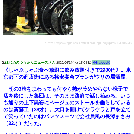
引用元：https://eagle.5ch.net/test/read.cgi/livejupiter/1649916248/
2:
はじめのつらたんニュースさん
ID:
R4rai00U0
2022/04/14(木) 15:04
《しゃぶしゃぶ食べ放題に飲み放題付きで2980円》。東
京都下の商店街にある格安宴会プランがウリの居酒屋。
朝の3時をまわっても何やら熱が冷めやらない様子で
店を後にした集団は、そのまま路肩で話し始める。いつ
も通りの上下黒姿にベージュのストールを垂らしている
のは斎藤工（38才）。大口を開けてケラケラと声を立て
て笑っていたのはパンツスーツで会社員風の長澤まさみ
（32才）だった。