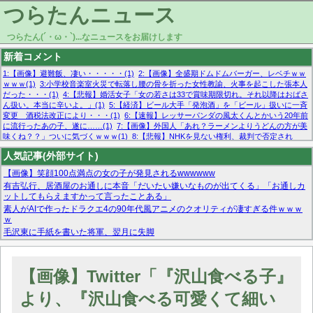
つらたんニュース
つらたん(´・ω・`)...なニュースをお届けします
新着コメント
1:【画像】避難飯、凄い・・・・・(1)
2:【画像】全盛期ドムドムバーガー、レベチｗｗ
ｗｗｗ(1)
3:小学校音楽室火災で転落し腰の骨を折った女性教諭、火事を起こした張本人
だった・・・(1)
4:【悲報】婚活女子「女の若さは33で賞味期限切れ。それ以降はおばさ
ん扱い。本当に辛いよ。」(1)
5:【経済】ビール大手「発泡酒」を「ビール」扱いに一斉
変更 酒税法改正により・・・(1)
6:【速報】レッサーパンダの風太くんとかいう20年前
に流行ったあの子、遂に……(1)
7:【画像】外国人「あれ？ラーメンよりうどんの方が美
味くね？？」ついに気づくｗｗｗ(1)
8:【悲報】NHKを見ない権利、裁判で否定され
る・・・(1)
9:欧州委員長「原発縮小は間違いでした」(1)
10:【悲報】日本企業の人手不
人気記事(外部サイト)
足、限界突破 52%「正社員も足りてません…」(1)
【画像】笑顔100点満点の女の子が発見されるwwwwww
有吉弘行、居酒屋のお通しに本音「だいたい嫌いなものが出てくる」「お通しカ
ットしてもらえますかって言ったことある」
素人がAIで作ったドラクエ4の90年代風アニメのクオリティが凄すぎる件ｗｗｗ
ｗ
毛沢東に手紙を書いた将軍、翌月に失脚
マーベル帝国、まさかの反省！？『サンダーボルツ』の高評価は本物か？ディズ
ニーCEOの「量より質」宣言の裏で渦巻くファンの本音とMCUの未来を徹底考
察！
【画像】Twitter「『沢山食べる子』
【モー娘。石田亜佑美】ファーストテイク出演も新規獲得ならず？北川莉央が1
位に
より、『沢山食べる可愛くて細い
【画像あり】FacebookとかTwitterで拾ったエロ画像貼ってくよ