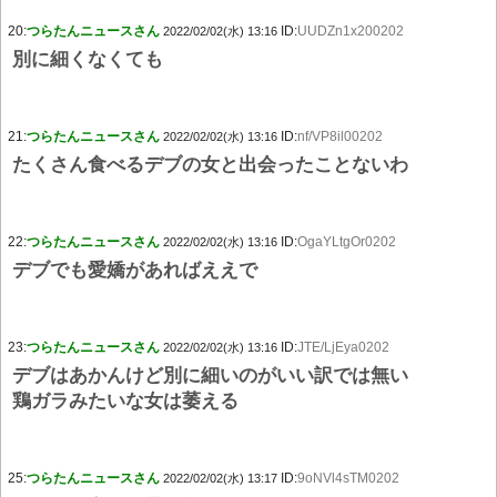
20:
つらたんニュースさん
ID:
UUDZn1x200202
2022/02/02(水) 13:16
別に細くなくても
21:
つらたんニュースさん
ID:
nf/VP8il00202
2022/02/02(水) 13:16
たくさん食べるデブの女と出会ったことないわ
22:
つらたんニュースさん
ID:
OgaYLtgOr0202
2022/02/02(水) 13:16
デブでも愛嬌があればええで
23:
つらたんニュースさん
ID:
JTE/LjEya0202
2022/02/02(水) 13:16
デブはあかんけど別に細いのがいい訳では無い
鶏ガラみたいな女は萎える
25:
つらたんニュースさん
ID:
9oNVl4sTM0202
2022/02/02(水) 13:17