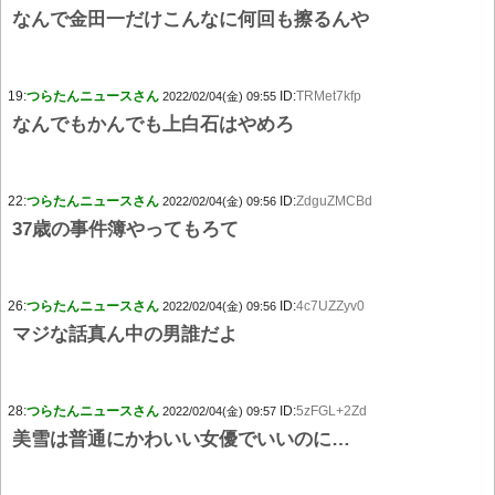
なんで金田一だけこんなに何回も擦るんや
19:
つらたんニュースさん
ID:
TRMet7kfp
2022/02/04(金) 09:55
なんでもかんでも上白石はやめろ
22:
つらたんニュースさん
ID:
ZdguZMCBd
2022/02/04(金) 09:56
37歳の事件簿やってもろて
26:
つらたんニュースさん
ID:
4c7UZZyv0
2022/02/04(金) 09:56
マジな話真ん中の男誰だよ
28:
つらたんニュースさん
ID:
5zFGL+2Zd
2022/02/04(金) 09:57
美雪は普通にかわいい女優でいいのに…