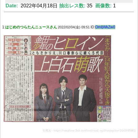
Date:
2022年04月18日
抽出レス数:
35
画像数:
1
Powered by livedoor 相互RSS
1:
はじめのつらたんニュースさん
ID:
OmIjWkZw0
2022/02/04(金) 09:51
引用元：https://swallow.5ch.net/test/read.cgi/livejupiter/1643935901/