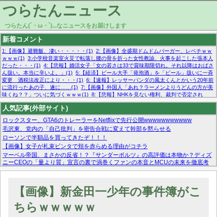
つらたんニュース
つらたん(´・ω・`)...なニュースをお届けします
新着コメント
1:【画像】避難飯、凄い・・・・・(1)
2:【画像】全盛期ドムドムバーガー、レベチｗｗ
ｗｗｗ(1)
3:小学校音楽室火災で転落し腰の骨を折った女性教諭、火事を起こした張本人
だった・・・(1)
4:【悲報】婚活女子「女の若さは33で賞味期限切れ。それ以降はおばさ
ん扱い。本当に辛いよ。」(1)
5:【経済】ビール大手「発泡酒」を「ビール」扱いに一斉
変更 酒税法改正により・・・(1)
6:【速報】レッサーパンダの風太くんとかいう20年前
に流行ったあの子、遂に……(1)
7:【画像】外国人「あれ？ラーメンよりうどんの方が美
味くね？？」ついに気づくｗｗｗ(1)
8:【悲報】NHKを見ない権利、裁判で否定され
る・・・(1)
9:欧州委員長「原発縮小は間違いでした」(1)
10:【悲報】日本企業の人手不
人気記事(外部サイト)
足、限界突破 52%「正社員も足りてません…」(1)
ロックスター、GTA6のトレーラーをNetflixで先行公開wwwwwwwwwww
毛沢東、党内の「自己批判」を密告合戦に変えて幹部を黙らせる
ローソンで半額品を買ってきたぞ！！！
【画像】女子が札束ビンタで頬を赤らめる理由がコチラ
マーベル帝国、まさかの反省！？『サンダーボルツ』の高評価は本物か？ディズ
ニーCEOの「量より質」宣言の裏で渦巻くファンの本音とMCUの未来を徹底考
察！
【モー娘。石田亜佑美】ファーストテイク出演も新規獲得ならず？北川莉央が1
位に
【画像】新金田一少年の事件簿がこ
【画像あり】FacebookとかTwitterで拾ったエロ画像貼ってくよ
ちらｗｗｗｗｗ