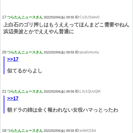
17:
つらたんニュースさん
ID:
Cs3USwkv0
2022/02/04(金) 09:55
上白石のゴリ押しはもうええってほんまどこ需要やねん
浜辺美波とかでええやん普通に
20:
つらたんニュースさん
ID:
qea6vmu4a
2022/02/04(金) 09:55
>>17
似てるからよし
21:
つらたんニュースさん
ID:
L3v1QUvQM
2022/02/04(金) 09:56
>>17
朝ドラの姉は全く報われない女役ハマっとったわ
18:
つらたんニュースさん
ID:
snlk/O16d
2022/02/04(金) 09:55