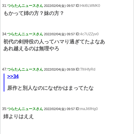
31:
つらたんニュースさん
ID:
HkI6LWMK0
2022/02/04(金) 09:57
もかって姉の方？妹の方？
34:
つらたんニュースさん
ID:
4c7UZZyv0
2022/02/04(金) 09:57
初代の剣持役の人ってハマり過ぎてたよなあ
あれ越えるのは無理やろ
47:
つらたんニュースさん
ID:
TfriHfyRd
2022/02/04(金) 09:59
>>34
原作と別人なのになぜかはまってたな
35:
つらたんニュースさん
ID:
maJi6fHg0
2022/02/04(金) 09:57
姉よりはええ