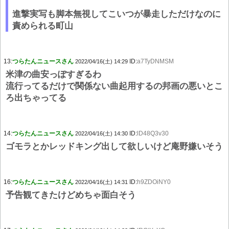
進撃実写も脚本無視してこいつが暴走しただけなのに
責められる町山
13:
つらたんニュースさん
ID:
a7TyDNMSM
2022/04/16(土) 14:29
米津の曲安っぽすぎるわ
流行ってるだけで関係ない曲起用するの邦画の悪いとこ
ろ出ちゃってる
14:
つらたんニュースさん
ID:
lD48Q3v30
2022/04/16(土) 14:30
ゴモラとかレッドキング出して欲しいけど庵野嫌いそう
16:
つらたんニュースさん
ID:
h9ZDOiNY0
2022/04/16(土) 14:31
予告観てきたけどめちゃ面白そう