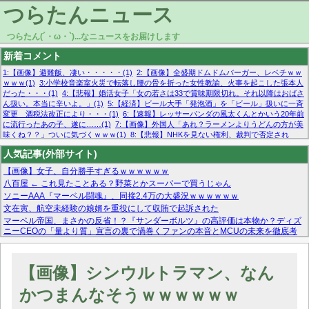
つらたんニュース
つらたん(´・ω・`)...なニュースをお届けします
新着コメント
1:【画像】避難飯、凄い・・・・・(1)
2:【画像】全盛期ドムドムバーガー、レベチｗｗ
ｗｗｗ(1)
3:小学校音楽室火災で転落し腰の骨を折った女性教諭、火事を起こした張本人
だった・・・(1)
4:【悲報】婚活女子「女の若さは33で賞味期限切れ。それ以降はおばさ
ん扱い。本当に辛いよ。」(1)
5:【経済】ビール大手「発泡酒」を「ビール」扱いに一斉
変更 酒税法改正により・・・(1)
6:【速報】レッサーパンダの風太くんとかいう20年前
に流行ったあの子、遂に……(1)
7:【画像】外国人「あれ？ラーメンよりうどんの方が美
味くね？？」ついに気づくｗｗｗ(1)
8:【悲報】NHKを見ない権利、裁判で否定され
る・・・(1)
9:欧州委員長「原発縮小は間違いでした」(1)
10:【悲報】日本企業の人手不
人気記事(外部サイト)
足、限界突破 52%「正社員も足りてません…」(1)
【画像】女子、自分勝手すぎるｗｗｗｗｗｗ
八百屋 ← これ見たことある？野菜とかスーパーで買うじゃん
ソニーAAA『マーベル闘魂』、同接2.4万の大盛況ｗｗｗｗｗｗ
文在寅、航空未経験の娘婿を重役にして収賄で起訴された
マーベル帝国、まさかの反省！？『サンダーボルツ』の高評価は本物か？ディズ
ニーCEOの「量より質」宣言の裏で渦巻くファンの本音とMCUの未来を徹底考
察！
【モー娘。石田亜佑美】ファーストテイク出演も新規獲得ならず？北川莉央が1
位に
【画像】シンウルトラマン、なん
【画像あり】FacebookとかTwitterで拾ったエロ画像貼ってくよ
かつまんなそうｗｗｗｗｗｗ