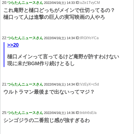
20:
つらたんニュースさん
ID:
uZe1TvyCM
2022/04/16(土) 14:33
これ庵野と樋口どっちがメインで仕切ってるの？
樋口って人は進撃の巨人の実写映画の人やろ
22:
つらたんニュースさん
ID:
lRGtYoYCa
2022/04/16(土) 14:34
>>20
樋口メインって言ってるけど庵野が許すわけない
現に未だBGM作り続けとるし
21:
つらたんニュースさん
ID:
VzEyX+c5d
2022/04/16(土) 14:34
ウルトラマン最後まで出ないってマジ？
25:
つらたんニュースさん
ID:
tnbh6sE/a
2022/04/16(土) 14:36
シンゴジラの二番煎じ感が強すぎるわ