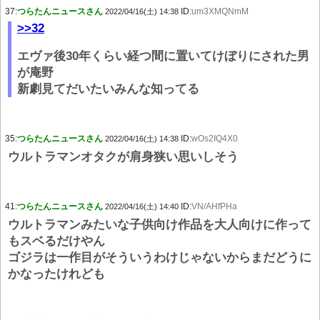
37:
つらたんニュースさん
ID:
um3XMQNmM
2022/04/16(土) 14:38
>>32
エヴァ後30年くらい経つ間に置いてけぼりにされた男
が庵野
新劇見てだいたいみんな知ってる
35:
つらたんニュースさん
ID:
wOs2IQ4X0
2022/04/16(土) 14:38
ウルトラマンオタクが肩身狭い思いしそう
41:
つらたんニュースさん
ID:
VN/AHfPHa
2022/04/16(土) 14:40
ウルトラマンみたいな子供向け作品を大人向けに作って
もスベるだけやん
ゴジラは一作目がそういうわけじゃないからまだどうに
かなったけれども