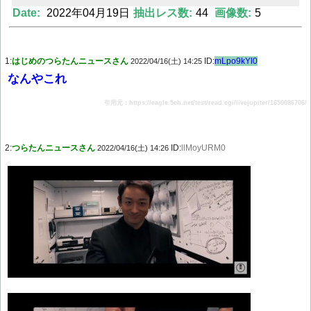
Date:
2022年04月19日
抽出レス数:
44
画像数:
5
Powered by livedoor 相互RSS
1:
はじめのつらたんニュースさん
ID:
mLpo9kYl0
2022/04/16(土) 14:25
なんやこれ
引用元：https://eagle.5ch.net/test/read.cgi/livejupiter/1650086706/
2:
つらたんニュースさん
ID:
llMoyURM0
2022/04/16(土) 14:26