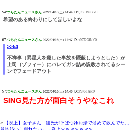
54:
つらたんニュースさん
ID:
QZ2DsUYx0
2022/04/16(土) 14:44
希望のある終わりにしてほしいよな
67:
つらたんニュースさん
ID:
h9ZDOiNY0
2022/04/16(土) 14:47
>>54
不祥事（異星人を殺した事故を隠蔽しようとした）が
上司（ゾフィー）にバレてガン詰め説教されてるシー
ンでフェードアウト
57:
つらたんニュースさん
ID:
SSl6qJpc0
2022/04/16(土) 14:45
SING見た方が面白そうやなこれ
«
【炎上】女子さん「彼氏がそばつゆお湯で薄めて飲んでた…
意地汚いし別れたい」→炎上ｗｗｗｗｗｗｗ