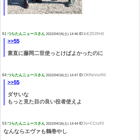
61:
つらたんニュースさん
ID:
tnEZDZKH0
2022/04/16(土) 14:46
>>55
素直に藤岡二世使っとけばよかったのに
64:
つらたんニュースさん
ID:
OKReVunR0
2022/04/16(土) 14:47
>>55
ダサいな
もっと見た目の良い役者使えよ
53:
つらたんニュースさん
ID:
5v+CCnzF0
2022/04/16(土) 14:44
なんならエヴァも鶴巻やし