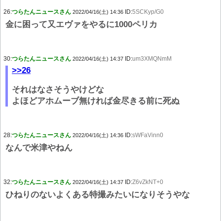
26:
つらたんニュースさん
ID:
5SCKyp/G0
2022/04/16(土) 14:36
金に困って又エヴァをやるに1000ペリカ
30:
つらたんニュースさん
ID:
um3XMQNmM
2022/04/16(土) 14:37
>>26
それはなさそうやけどな
よほどアホムーブ無ければ金尽きる前に死ぬ
28:
つらたんニュースさん
ID:
sWFaVinn0
2022/04/16(土) 14:36
なんで米津やねん
32:
つらたんニュースさん
ID:
Z6vZkNT+0
2022/04/16(土) 14:37
ひねりのないよくある特撮みたいになりそうやな