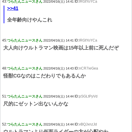
43:
つらたんニュースさん
ID:
lRGtYoYCa
2022/04/16(土) 14:41
>>41
全年齢向けやんこれ
45:
つらたんニュースさん
ID:
lRGtYoYCa
2022/04/16(土) 14:41
大人向けウルトラマン映画は15年以上前に死んだぞ
48:
つらたんニュースさん
ID:
nCR7ieGea
2022/04/16(土) 14:43
怪獣CGなのはこだわりでもあるんか
51:
つらたんニュースさん
ID:
pSGLtPyVd
2022/04/16(土) 14:44
尺的にゼットン出ないんかな
52:
つらたんニュースさん
ID:
vBQJxnzJd
2022/04/16(土) 14:44
ウルトラマンより仮面ライダーの方が心配やわ