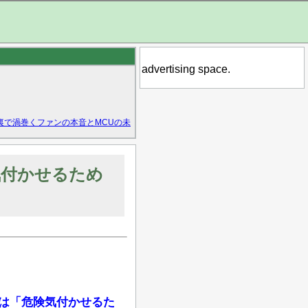
advertising space.
裏で渦巻くファンの本音とMCUの未
気付かせるため
目は「危険気付かせるた