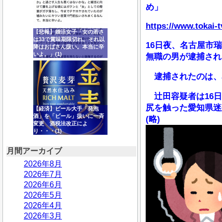
め」
https://www.tokai-
【悲報】婚活女子「女の若さ
は33で賞味期限切れ。それ以
16日夜、名古屋市
降はおばさん扱い。本当に辛
いよ。」(1)
無職の男が逮捕され
逮捕されたのは、名
辻田容疑者は16日
尻を触った愛知県迷
【経済】ビール大手「発泡
酒」を「ビール」扱いに一斉
(略)
変更 酒税法改正によ
り・・・(1)
月間アーカイブ
2026年8月
2026年7月
2026年6月
2026年5月
2026年4月
2026年3月