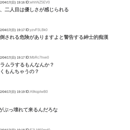
ID:
whhNZ5EV0
2/04/17(日) 19:16
、二人目は優しさが感じられる
ID:
yzvP3LBk0
2/04/17(日) 19:17
倒される危険がありますよと警告する紳士的痴漢
ID:
MbRc7hve0
2/04/17(日) 19:17
ムラムラするもんなんか？
くもんちゃうの？
ID:
A9kqplwB0
2/04/17(日) 19:19
がぶっ壊れて来るんだろな