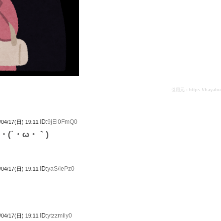
引用元：https://hayabusa
ID:
9jEl0FmQ0
/04/17(日) 19:11
(´・ω・｀)
ID:
yaS/IePz0
/04/17(日) 19:11
ID:
ytzzmiiy0
/04/17(日) 19:11