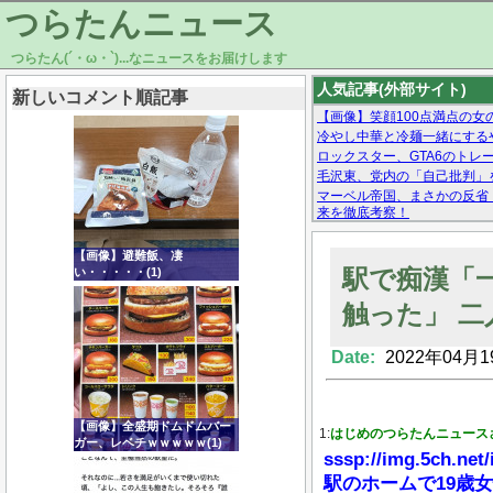
つらたんニュース
つらたん(´・ω・`)...なニュースをお届けします
人気記事(外部サイト)
新しいコメント順記事
【画像】笑顔100点満点の女
冷やし中華と冷麺一緒にする
ロックスター、GTA6のトレーラ
毛沢東、党内の「自己批判」
マーベル帝国、まさかの反省
来を徹底考察！
【モー娘。石田亜佑美】ファ
【画像あり】Facebookとか
【画像】避難飯、凄
駅で痴漢「
い・・・・・(1)
触った」 
Date:
2022年04月1
Powered by livedoor 相互RSS
【画像】全盛期ドムドムバー
1:
はじめのつらたんニュース
ガー、レベチｗｗｗｗｗ(1)
sssp://img.5ch.net/
駅のホームで19歳