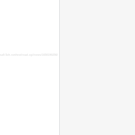
9.5ch.net/test/read.cgi/news/1650190256/