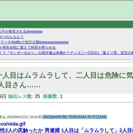
の子が発見されるwwwwww
やつなんなん？
ーをNetflixで先行公開wwwwwwwwwww
を密告合戦に変えて幹部を黙らせる
！？『サンダーボルツ』の高評価は本物か？ディズニーCEOの「量より質」宣言の
ーストテイク出演も新規獲得ならず？北川莉央が1位に
Twitterで拾ったエロ画像貼ってくよ
一人目はムラムラして、二人目は危険に
二人目さん……
9日
抽出レス数:
35
画像数:
1
さん
ID:
Xtn3QmHl0 BE:754019341-PLT(12346)
2022/04/17(日) 19:10
ico/nida.gif
女性2人の尻触ったか 男逮捕 1人目は「ムラムラして」2人