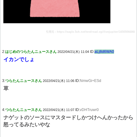
引用元：https://eagle.5ch.net/test/read.cgi/livejupiter/1650506686/
2:
はじめのつらたんニュースさん
ID:
aLj8d6WA0
2022/04/21(木) 11:04
イカンでしょ
3:
つらたんニュースさん
ID:
NmwGi+ESd
2022/04/21(木) 11:06
草
4:
つらたんニュースさん
ID:
vDHTruwr0
2022/04/21(木) 11:07
ナゲットのソースにマスタードしかつけへんかったから
怒ってるみたいやな