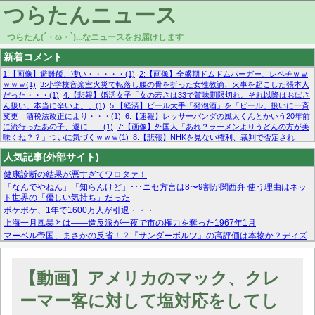
つらたんニュース
つらたん(´・ω・`)...なニュースをお届けします
新着コメント
1:【画像】避難飯、凄い・・・・・(1)
2:【画像】全盛期ドムドムバーガー、レベチｗｗ
ｗｗｗ(1)
3:小学校音楽室火災で転落し腰の骨を折った女性教諭、火事を起こした張本人
だった・・・(1)
4:【悲報】婚活女子「女の若さは33で賞味期限切れ。それ以降はおばさ
ん扱い。本当に辛いよ。」(1)
5:【経済】ビール大手「発泡酒」を「ビール」扱いに一斉
変更 酒税法改正により・・・(1)
6:【速報】レッサーパンダの風太くんとかいう20年前
に流行ったあの子、遂に……(1)
7:【画像】外国人「あれ？ラーメンよりうどんの方が美
味くね？？」ついに気づくｗｗｗ(1)
8:【悲報】NHKを見ない権利、裁判で否定され
る・・・(1)
9:欧州委員長「原発縮小は間違いでした」(1)
10:【悲報】日本企業の人手不
人気記事(外部サイト)
足、限界突破 52%「正社員も足りてません…」(1)
健康診断の結果が悪すぎてワロタァ！
「なんでやねん」「知らんけど」･･･ニセ方言は8〜9割が関西弁 使う理由はネッ
ト世界の「優しい気持ち」だった
ポケポケ、1年で1600万人が引退・・・
上海一月風暴とは——造反派が一夜で市の権力を奪った1967年1月
マーベル帝国、まさかの反省！？『サンダーボルツ』の高評価は本物か？ディズ
ニーCEOの「量より質」宣言の裏で渦巻くファンの本音とMCUの未来を徹底考
察！
【モー娘。石田亜佑美】ファーストテイク出演も新規獲得ならず？北川莉央が1
【動画】アメリカのマック、クレ
位に
【画像あり】FacebookとかTwitterで拾ったエロ画像貼ってくよ
ーマー客に対して塩対応をしてし