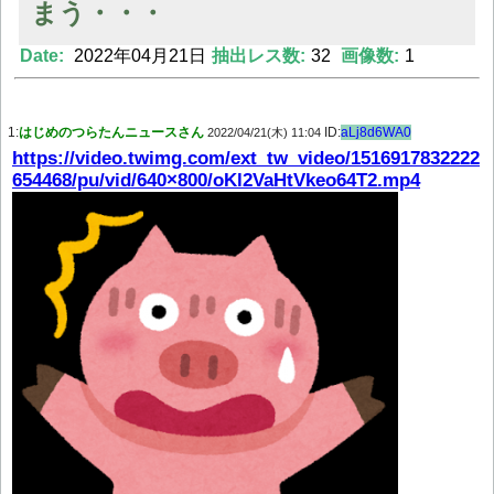
まう・・・
Date:
2022年04月21日
抽出レス数:
32
画像数:
1
Powered by livedoor 相互RSS
1:
はじめのつらたんニュースさん
ID:
aLj8d6WA0
2022/04/21(木) 11:04
https://video.twimg.com/ext_tw_video/1516917832222
654468/pu/vid/640×800/oKl2VaHtVkeo64T2.mp4