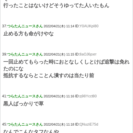
行ったことはないけどそうゆってた人いたもん
37:
つらたんニュースさん
ID:
Y0AUKpl80
2022/04/21(木) 11:14
止める方も命がけやな
39:
つらたんニュースさん
ID:
8aOJ6pxrr
2022/04/21(木) 11:15
一回止めてもらった時におとなしくしとけば追撃は免れ
たのにな
抵抗するならとことん潰すのは当たり前
41:
つらたんニュースさん
ID:
q98Ycct80
2022/04/21(木) 11:16
黒人ばっかりで草
45:
つらたんニュースさん
ID:
QNuziE75d
2022/04/21(木) 11:18
なんでこんなタフなんや