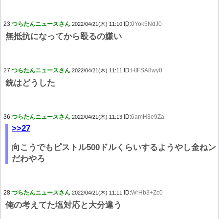
23:
つらたんニュースさん
ID:
0Yok5NdJ0
2022/04/21(木) 11:10
無抵抗になってから殴るの嫌い
27:
つらたんニュースさん
ID:
HIFSA8wy0
2022/04/21(木) 11:11
銃はどうした
36:
つらたんニュースさん
ID:
6amH3e9Za
2022/04/21(木) 11:13
>>27
向こうでもピストル500ドルくらいするようやし金ねン
だわやろ
28:
つらたんニュースさん
ID:
WrHb3+Zc0
2022/04/21(木) 11:11
俺の考えてた塩対応と大分違う