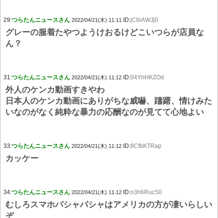
29:
つらたんニュースさん
ID:
jCbiAWJj0
2022/04/21(木) 11:11
グレーの服着たやつようけおるけどこいつらが店員な
ん？
31:
つらたんニュースさん
ID:
04YhHKZOd
2022/04/21(木) 11:12
外人のケンカ動画すきやわ
日本人のケンカ動画にありがちな威嚇、躊躇、情けみた
いなのがなく純粋な暴力の応酬なのが見てて心地よい
33:
つらたんニュースさん
ID:
8CfbKTRap
2022/04/21(木) 11:12
カッケー
34:
つらたんニュースさん
ID:
n3h6RucS0
2022/04/21(木) 11:12
むしろスマホパシャパシャはアメリカの方が凄いらしい
ぞ