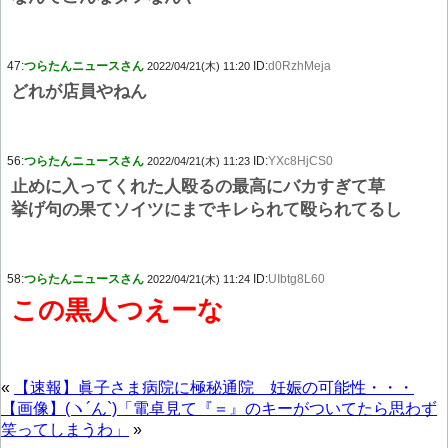
47:
つらたんニュースさん
ID:
d0RzhMeja
2022/04/21(木) 11:20
どれが店員やねん
56:
つらたんニュースさん
ID:
YXc8HjCS0
2022/04/21(木) 11:23
止めに入ってくれた人殴るの最高にバカすぎて草
挙げ句の果てソイツにまでキレられて殴られてるし
58:
つらたんニュースさん
ID:
UIbtg8L60
2022/04/21(木) 11:24
この黒人つえーな
«
【速報】眞子さま病院に極秘通院 妊娠の可能性・・・
【画像】(ヽ´ん`)「電卓見て『＝』のキーがついてたら思わず
笑ってしまうわ」
»