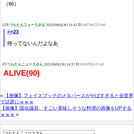
（90）
119:
つらたんニュースさん
ID:
iqB7fw110.net
2021/09/02(木) 14:42
>>23
待ってないんだよなあ
25:
つらたんニュースさん
ID:
X/bzRBzLF.net
2021/09/02(木) 14:37
ALIVE(90)
«
【画像】フェイスブックのメタバースがやばすぎると全世界
で話題にｗｗｗ
【画像】国会議員、すごい美味しそうな料理の画像をUPする
ｗｗｗ
»