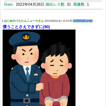
Date:
2022年04月26日
抽出レス数:
31
画像数:
1
Powered by livedoor 相互RSS
1:
はじめのつらたんニュースさん
ID:
UX5lAs0La.net
2021/09/02(木) 14:34
償うことさえできずに(90)