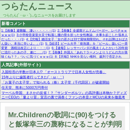
つらたんニュース
つらたん(´・ω・`)...なニュースをお届けします
新着コメント
1:【画像】避難飯、凄い・・・・・(1)
2:【画像】全盛期ドムドムバーガー、レベチｗｗ
ｗｗｗ(1)
3:小学校音楽室火災で転落し腰の骨を折った女性教諭、火事を起こした張本人
だった・・・(1)
4:【悲報】婚活女子「女の若さは33で賞味期限切れ。それ以降はおばさ
ん扱い。本当に辛いよ。」(1)
5:【経済】ビール大手「発泡酒」を「ビール」扱いに一斉
変更 酒税法改正により・・・(1)
6:【速報】レッサーパンダの風太くんとかいう20年前
に流行ったあの子、遂に……(1)
7:【画像】外国人「あれ？ラーメンよりうどんの方が美
味くね？？」ついに気づくｗｗｗ(1)
8:【悲報】NHKを見ない権利、裁判で否定され
る・・・(1)
9:欧州委員長「原発縮小は間違いでした」(1)
10:【悲報】日本企業の人手不
人気記事(外部サイト)
足、限界突破 52%「正社員も足りてません…」(1)
入国拒否の半数が日本人!? 「オーストラリアで日本人女性が売春」
15年ぶりに歯医者行ってきた(´；ω；｀)
「お菓子の太子堂」で知られる（株）太子堂（千代田区）が破産開始
任天堂、熊本に5000万円寄付
マーベル帝国、まさかの反省！？『サンダーボルツ』の高評価は本物か？ディズ
ニーCEOの「量より質」宣言の裏で渦巻くファンの本音とMCUの未来を徹底考
察！
【モー娘。石田亜佑美】ファーストテイク出演も新規獲得ならず？北川莉央が1
位に
Mr.Childrenの歌詞に(90)をつける
【画像あり】FacebookとかTwitterで拾ったエロ画像貼ってくよ
と飯塚幸三の蔑称になることが判明