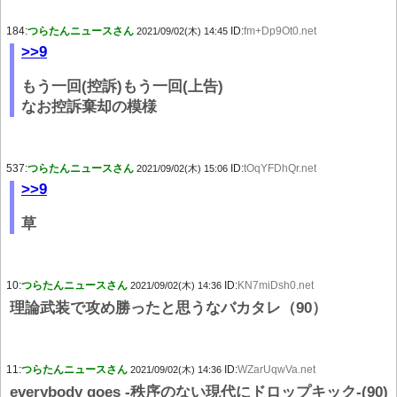
184:
つらたんニュースさん
ID:
fm+Dp9Ot0.net
2021/09/02(木) 14:45
>>9
もう一回(控訴)もう一回(上告)
なお控訴棄却の模様
537:
つらたんニュースさん
ID:
tOqYFDhQr.net
2021/09/02(木) 15:06
>>9
草
10:
つらたんニュースさん
ID:
KN7miDsh0.net
2021/09/02(木) 14:36
理論武装で攻め勝ったと思うなバカタレ（90）
11:
つらたんニュースさん
ID:
WZarUqwVa.net
2021/09/02(木) 14:36
everybody goes -秩序のない現代にドロップキック-(90)