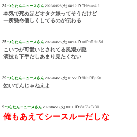
24:
つらたんニュースさん
ID:
THAsxsUfd
2022/04/26(火) 00:12
本気で死ぬほどオタク嫌ってそうだけど
一所懸命優しくしてるのが伝わる
25:
つらたんニュースさん
ID:
adPhRHnSd
2022/04/26(火) 00:14
こいつが可愛いとされてる風潮が謎
演技も下手だしあまり見たくない
29:
つらたんニュースさん
ID:
9KlsRBpKa
2022/04/26(火) 01:22
効いてんじゃねえよ
9:
つらたんニュースさん
ID:
WrFAxFxB0
2022/04/26(火) 00:00
俺もあえてシースルーだしな