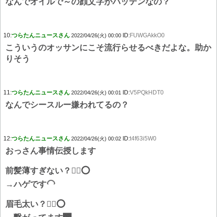
なんでオイルで～の顔文字がバッテンなの？
10:
つらたんニュースさん
ID:
FUWGAkkO0
2022/04/26(火) 00:00
こういうのオッサンにこそ流行らせるべきだよな。助か
りそう
11:
つらたんニュースさん
ID:
V5PQkHDT0
2022/04/26(火) 00:01
なんでシースルー嫌われてるの？
12:
つらたんニュースさん
ID:
t4f63i5W0
2022/04/26(火) 00:02
おっさん事情伝授します
前髪薄すぎない？🙆‍♂⭕
→ハゲです🦲
眉毛太い？🙆‍♂⭕