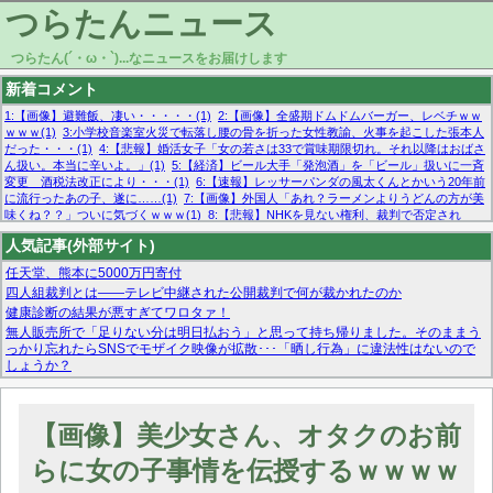
つらたんニュース
つらたん(´・ω・`)...なニュースをお届けします
新着コメント
1:【画像】避難飯、凄い・・・・・(1)
2:【画像】全盛期ドムドムバーガー、レベチｗｗ
ｗｗｗ(1)
3:小学校音楽室火災で転落し腰の骨を折った女性教諭、火事を起こした張本人
だった・・・(1)
4:【悲報】婚活女子「女の若さは33で賞味期限切れ。それ以降はおばさ
ん扱い。本当に辛いよ。」(1)
5:【経済】ビール大手「発泡酒」を「ビール」扱いに一斉
変更 酒税法改正により・・・(1)
6:【速報】レッサーパンダの風太くんとかいう20年前
に流行ったあの子、遂に……(1)
7:【画像】外国人「あれ？ラーメンよりうどんの方が美
味くね？？」ついに気づくｗｗｗ(1)
8:【悲報】NHKを見ない権利、裁判で否定され
る・・・(1)
9:欧州委員長「原発縮小は間違いでした」(1)
10:【悲報】日本企業の人手不
人気記事(外部サイト)
足、限界突破 52%「正社員も足りてません…」(1)
任天堂、熊本に5000万円寄付
四人組裁判とは——テレビ中継された公開裁判で何が裁かれたのか
健康診断の結果が悪すぎてワロタァ！
無人販売所で「足りない分は明日払おう」と思って持ち帰りました。そのままう
っかり忘れたらSNSでモザイク映像が拡散･･･「晒し行為」に違法性はないので
しょうか？
マーベル帝国、まさかの反省！？『サンダーボルツ』の高評価は本物か？ディズ
ニーCEOの「量より質」宣言の裏で渦巻くファンの本音とMCUの未来を徹底考
察！
【画像】美少女さん、オタクのお前
【モー娘。石田亜佑美】ファーストテイク出演も新規獲得ならず？北川莉央が1
位に
らに女の子事情を伝授するｗｗｗｗ
【画像あり】FacebookとかTwitterで拾ったエロ画像貼ってくよ