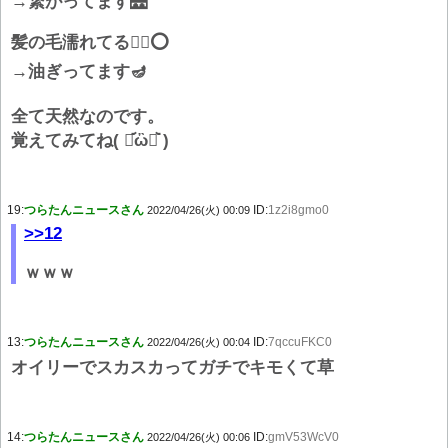
→繋がってます🌉
髪の毛濡れてる🙆‍♂⭕
→油ぎってます🪔
全て天然なのです。
覚えてみてね( ･᷄ὢ･᷅ )
19:
つらたんニュースさん
ID:
1z2i8gmo0
2022/04/26(火) 00:09
>>12
ｗｗｗ
13:
つらたんニュースさん
ID:
7qccuFKC0
2022/04/26(火) 00:04
オイリーでスカスカってガチでキモくて草
14:
つらたんニュースさん
ID:
gmV53WcV0
2022/04/26(火) 00:06