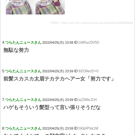
引用元：https://mi.5ch.net/test/read.cgi/news4vip/1650898664/
4:
つらたんニュースさん
ID:
UkRucOV50
2022/04/25(月) 23:58
無駄な努力
5:
つらたんニュースさん
ID:
92O9ecD+0
2022/04/25(月) 23:59
前髪スカスカ太眉テカテカヘアー女「努力です」
7:
つらたんニュースさん
ID:
aZ3I9eJ1H
2022/04/25(月) 23:59
ハゲもそういう髪型って言い張りそうだな
8:
つらたんニュースさん
ID:
G0plPVa1M
2022/04/25(月) 23:59